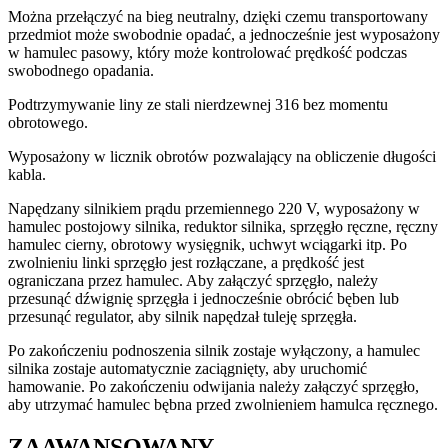
Można przełączyć na bieg neutralny, dzięki czemu transportowany
przedmiot może swobodnie opadać, a jednocześnie jest wyposażony
w hamulec pasowy, który może kontrolować prędkość podczas
swobodnego opadania.
Podtrzymywanie liny ze stali nierdzewnej 316 bez momentu
obrotowego.
Wyposażony w licznik obrotów pozwalający na obliczenie długości
kabla.
Napędzany silnikiem prądu przemiennego 220 V, wyposażony w
hamulec postojowy silnika, reduktor silnika, sprzęgło ręczne, ręczny
hamulec cierny, obrotowy wysięgnik, uchwyt wciągarki itp. Po
zwolnieniu linki sprzęgło jest rozłączane, a prędkość jest
ograniczana przez hamulec. Aby załączyć sprzęgło, należy
przesunąć dźwignię sprzęgła i jednocześnie obrócić bęben lub
przesunąć regulator, aby silnik napędzał tuleję sprzęgła.
Po zakończeniu podnoszenia silnik zostaje wyłączony, a hamulec
silnika zostaje automatycznie zaciągnięty, aby uruchomić
hamowanie. Po zakończeniu odwijania należy załączyć sprzęgło,
aby utrzymać hamulec bębna przed zwolnieniem hamulca ręcznego.
ZAAWANSOWANY