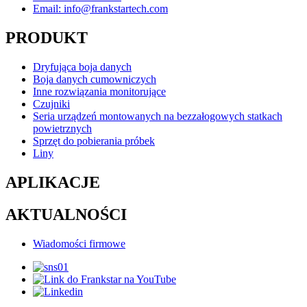
Email: info@frankstartech.com
PRODUKT
Dryfująca boja danych
Boja danych cumowniczych
Inne rozwiązania monitorujące
Czujniki
Seria urządzeń montowanych na bezzałogowych statkach
powietrznych
Sprzęt do pobierania próbek
Liny
APLIKACJE
AKTUALNOŚCI
Wiadomości firmowe