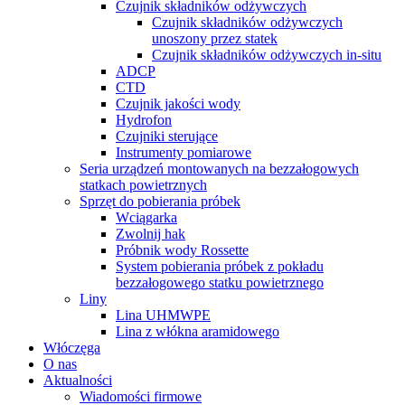
Czujnik składników odżywczych
Czujnik składników odżywczych
unoszony przez statek
Czujnik składników odżywczych in-situ
ADCP
CTD
Czujnik jakości wody
Hydrofon
Czujniki sterujące
Instrumenty pomiarowe
Seria urządzeń montowanych na bezzałogowych
statkach powietrznych
Sprzęt do pobierania próbek
Wciągarka
Zwolnij hak
Próbnik wody Rossette
System pobierania próbek z pokładu
bezzałogowego statku powietrznego
Liny
Lina UHMWPE
Lina z włókna aramidowego
Włóczęga
O nas
Aktualności
Wiadomości firmowe