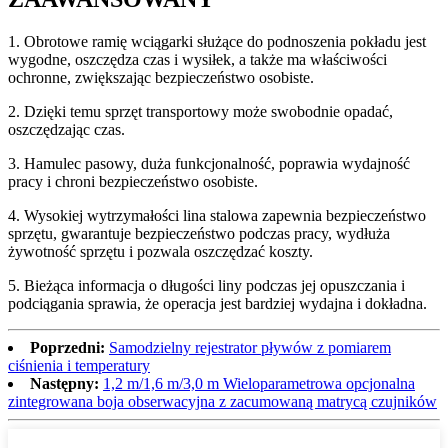
1. Obrotowe ramię wciągarki służące do podnoszenia pokładu jest
wygodne, oszczędza czas i wysiłek, a także ma właściwości
ochronne, zwiększając bezpieczeństwo osobiste.
2. Dzięki temu sprzęt transportowy może swobodnie opadać,
oszczędzając czas.
3. Hamulec pasowy, duża funkcjonalność, poprawia wydajność
pracy i chroni bezpieczeństwo osobiste.
4. Wysokiej wytrzymałości lina stalowa zapewnia bezpieczeństwo
sprzętu, gwarantuje bezpieczeństwo podczas pracy, wydłuża
żywotność sprzętu i pozwala oszczędzać koszty.
5. Bieżąca informacja o długości liny podczas jej opuszczania i
podciągania sprawia, że ​​operacja jest bardziej wydajna i dokładna.
Poprzedni:
Samodzielny rejestrator pływów z pomiarem
ciśnienia i temperatury
Następny:
1,2 m/1,6 m/3,0 m Wieloparametrowa opcjonalna
zintegrowana boja obserwacyjna z zacumowaną matrycą czujników