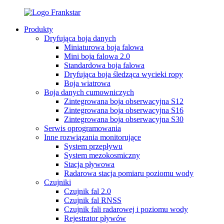
Produkty
Dryfująca boja danych
Miniaturowa boja falowa
Mini boja falowa 2.0
Standardowa boja falowa
Dryfująca boja śledząca wycieki ropy
Boja wiatrowa
Boja danych cumowniczych
Zintegrowana boja obserwacyjna S12
Zintegrowana boja obserwacyjna S16
Zintegrowana boja obserwacyjna S30
Serwis oprogramowania
Inne rozwiązania monitorujące
System przepływu
System mezokosmiczny
Stacja pływowa
Radarowa stacja pomiaru poziomu wody
Czujniki
Czujnik fal 2.0
Czujnik fal RNSS
Czujnik fali radarowej i poziomu wody
Rejestrator pływów