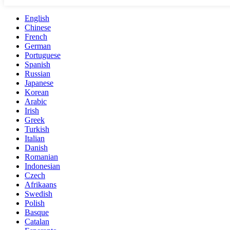
English
Chinese
French
German
Portuguese
Spanish
Russian
Japanese
Korean
Arabic
Irish
Greek
Turkish
Italian
Danish
Romanian
Indonesian
Czech
Afrikaans
Swedish
Polish
Basque
Catalan