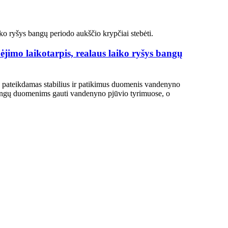
ėjimo laikotarpis, realaus laiko ryšys bangų
, pateikdamas stabilius ir patikimus duomenis vandenyno
o bangų duomenims gauti vandenyno pjūvio tyrimuose, o