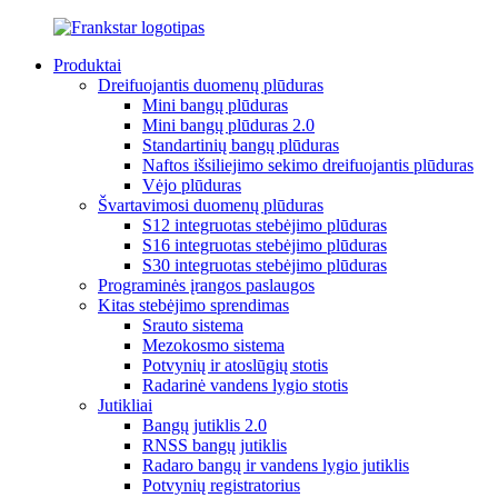
Produktai
Dreifuojantis duomenų plūduras
Mini bangų plūduras
Mini bangų plūduras 2.0
Standartinių bangų plūduras
Naftos išsiliejimo sekimo dreifuojantis plūduras
Vėjo plūduras
Švartavimosi duomenų plūduras
S12 integruotas stebėjimo plūduras
S16 integruotas stebėjimo plūduras
S30 integruotas stebėjimo plūduras
Programinės įrangos paslaugos
Kitas stebėjimo sprendimas
Srauto sistema
Mezokosmo sistema
Potvynių ir atoslūgių stotis
Radarinė vandens lygio stotis
Jutikliai
Bangų jutiklis 2.0
RNSS bangų jutiklis
Radaro bangų ir vandens lygio jutiklis
Potvynių registratorius