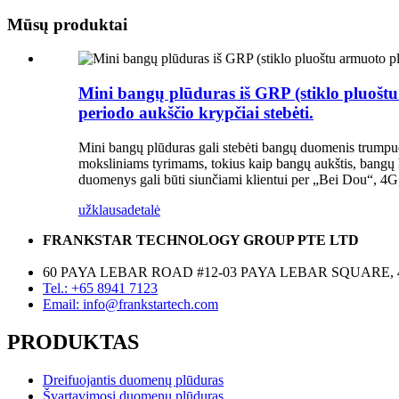
Mūsų produktai
Mini bangų plūduras iš GRP (stiklo pluoštu 
periodo aukščio krypčiai stebėti.
Mini bangų plūduras gali stebėti bangų duomenis trumpuo
moksliniams tyrimams, tokius kaip bangų aukštis, bangų k
duomenys gali būti siunčiami klientui per „Bei Dou“, 4G,
užklausa
detalė
FRANKSTAR TECHNOLOGY GROUP PTE LTD
60 PAYA LEBAR ROAD #12-03 PAYA LEBAR SQUARE, 
Tel.: +65 8941 7123
Email: info@frankstartech.com
PRODUKTAS
Dreifuojantis duomenų plūduras
Švartavimosi duomenų plūduras