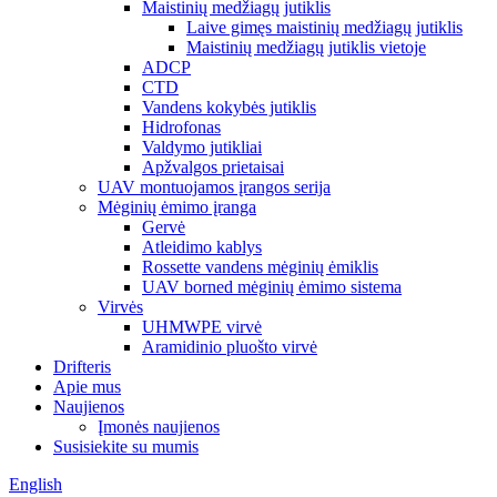
Maistinių medžiagų jutiklis
Laive gimęs maistinių medžiagų jutiklis
Maistinių medžiagų jutiklis vietoje
ADCP
CTD
Vandens kokybės jutiklis
Hidrofonas
Valdymo jutikliai
Apžvalgos prietaisai
UAV montuojamos įrangos serija
Mėginių ėmimo įranga
Gervė
Atleidimo kablys
Rossette vandens mėginių ėmiklis
UAV borned mėginių ėmimo sistema
Virvės
UHMWPE virvė
Aramidinio pluošto virvė
Drifteris
Apie mus
Naujienos
Įmonės naujienos
Susisiekite su mumis
English