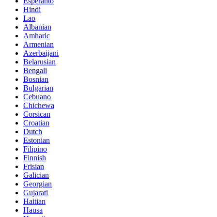
Esperanto
Hindi
Lao
Albanian
Amharic
Armenian
Azerbaijani
Belarusian
Bengali
Bosnian
Bulgarian
Cebuano
Chichewa
Corsican
Croatian
Dutch
Estonian
Filipino
Finnish
Frisian
Galician
Georgian
Gujarati
Haitian
Hausa