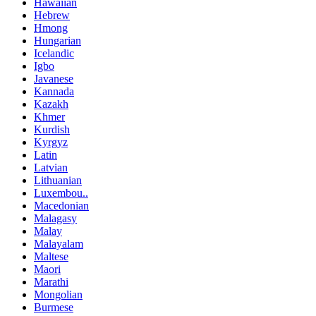
Hawaiian
Hebrew
Hmong
Hungarian
Icelandic
Igbo
Javanese
Kannada
Kazakh
Khmer
Kurdish
Kyrgyz
Latin
Latvian
Lithuanian
Luxembou..
Macedonian
Malagasy
Malay
Malayalam
Maltese
Maori
Marathi
Mongolian
Burmese