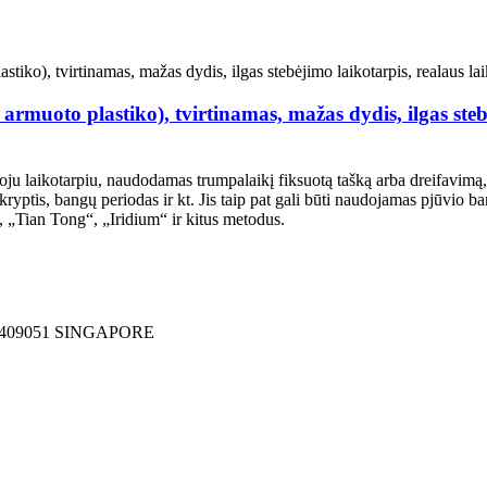
armuoto plastiko), tvirtinamas, mažas dydis, ilgas steb
ju laikotarpiu, naudodamas trumpalaikį fiksuotą tašką arba dreifavimą
ryptis, bangų periodas ir kt. Jis taip pat gali būti naudojamas pjūvi
 „Tian Tong“, „Iridium“ ir kitus metodus.
409051 SINGAPORE