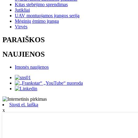
Kitas stebėjimo sprendimas
Jutikliai
UAV montuojamos įrangos serija
Mėginių ėmimo įranga
Virvės
PARAIŠKOS
NAUJIENOS
Įmonės naujienos
Siųsti el. laišką
x