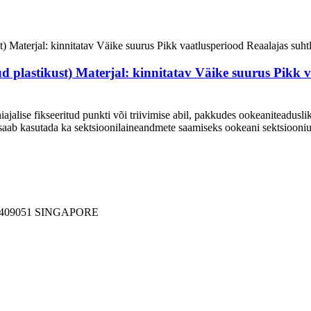
 plastikust) Materjal: kinnitatav Väike suurus Pikk v
iajalise fikseeritud punkti või triivimise abil, pakkudes ookeaniteadusl
 saab kasutada ka sektsioonilaineandmete saamiseks ookeani sektsiooniu
409051 SINGAPORE