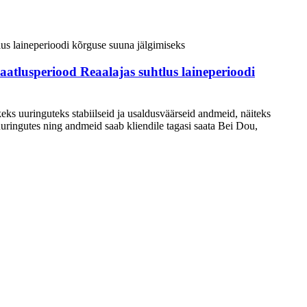
aatlusperiood Reaalajas suhtlus laineperioodi
ikeks uuringuteks stabiilseid ja usaldusväärseid andmeid, näiteks
uringutes ning andmeid saab kliendile tagasi saata Bei Dou,