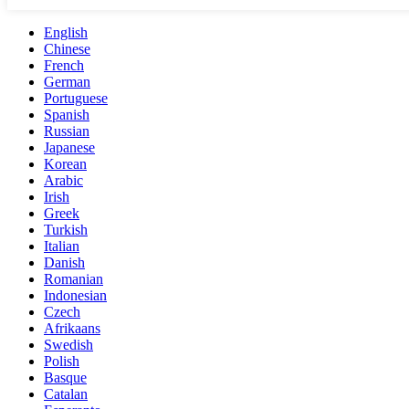
English
Chinese
French
German
Portuguese
Spanish
Russian
Japanese
Korean
Arabic
Irish
Greek
Turkish
Italian
Danish
Romanian
Indonesian
Czech
Afrikaans
Swedish
Polish
Basque
Catalan