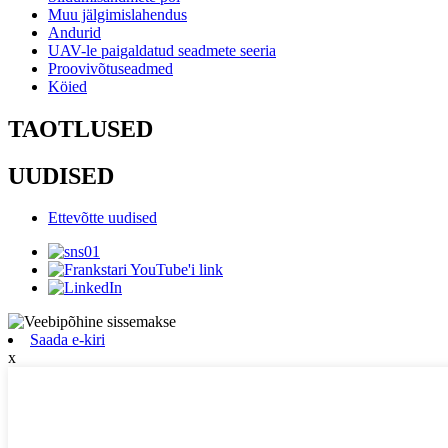
Muu jälgimislahendus
Andurid
UAV-le paigaldatud seadmete seeria
Proovivõtuseadmed
Köied
TAOTLUSED
UUDISED
Ettevõtte uudised
Saada e-kiri
x