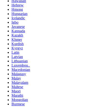
Hawaiian
Hebrew
Hmong
Hungarian
Icelandic
Igbo
Javanese
Kannada
Kazakh
Khmer
Kurdish
Kyrgyz
Latin
Latvian
Lithuanian
Luxembou..
Macedonian
Malagasy
Malay
Malayalam
Maltese
Maori
Marathi
Mongolian
Burmese