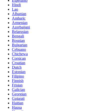
Esperanto
Hindi
Lao
Albanian
Amharic
Armenian
Azerbaijani
Belarusian
Bengali
Bosnian
Bulgarian
Cebuano
Chichewa
Corsican
Croatian
Dutch
Estonian
Filipino
Finnish
Frisian
Galician
Georgian
Gujarati
Haitian
Hausa