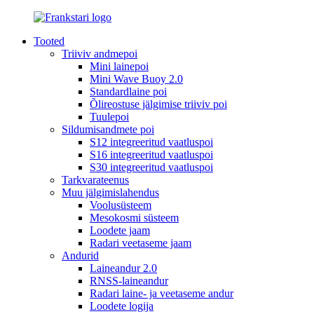
Tooted
Triiviv andmepoi
Mini lainepoi
Mini Wave Buoy 2.0
Standardlaine poi
Õlireostuse jälgimise triiviv poi
Tuulepoi
Sildumisandmete poi
S12 integreeritud vaatluspoi
S16 integreeritud vaatluspoi
S30 integreeritud vaatluspoi
Tarkvarateenus
Muu jälgimislahendus
Voolusüsteem
Mesokosmi süsteem
Loodete jaam
Radari veetaseme jaam
Andurid
Laineandur 2.0
RNSS-laineandur
Radari laine- ja veetaseme andur
Loodete logija