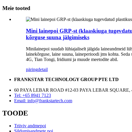
Meie tooted
Mini lainepoi GRP-st (klaaskiuga tugevdatud
kõrguse suuna jälgimiseks
Minilainepoi suudab lühiajaliselt jälgida laineandmeid lüh
lainekõrguse, laine suuna, laineperioodi jms kohta. Seda
4G, Tian Tongi, Iridiumi ja muude meetodite abil.
päring
detail
FRANKSTAR TECHNOLOGY GROUP PTE LTD
60 PAYA LEBAR ROAD #12-03 PAYA LEBAR SQUARE, 
Tel: +65 8941 7123
Email: info@frankstartech.com
TOODE
Triiviv andmepoi
Sildumisandmete poi