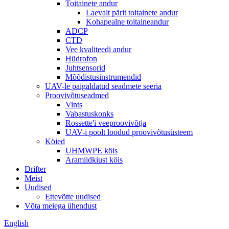
Toitainete andur
Laevalt pärit toitainete andur
Kohapealne toitaineandur
ADCP
CTD
Vee kvaliteedi andur
Hüdrofon
Juhtsensorid
Mõõdistusinstrumendid
UAV-le paigaldatud seadmete seeria
Proovivõtuseadmed
Vints
Vabastuskonks
Rossette'i veeproovivõtja
UAV-i poolt loodud proovivõtusüsteem
Köied
UHMWPE köis
Aramiidkiust köis
Drifter
Meist
Uudised
Ettevõtte uudised
Võta meiega ühendust
English