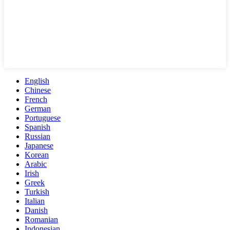
English
Chinese
French
German
Portuguese
Spanish
Russian
Japanese
Korean
Arabic
Irish
Greek
Turkish
Italian
Danish
Romanian
Indonesian