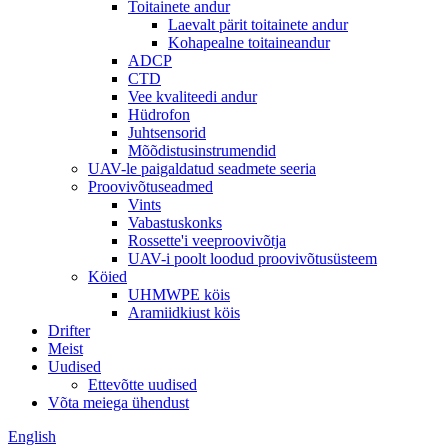
Toitainete andur
Laevalt pärit toitainete andur
Kohapealne toitaineandur
ADCP
CTD
Vee kvaliteedi andur
Hüdrofon
Juhtsensorid
Mõõdistusinstrumendid
UAV-le paigaldatud seadmete seeria
Proovivõtuseadmed
Vints
Vabastuskonks
Rossette'i veeproovivõtja
UAV-i poolt loodud proovivõtusüsteem
Köied
UHMWPE köis
Aramiidkiust köis
Drifter
Meist
Uudised
Ettevõtte uudised
Võta meiega ühendust
English