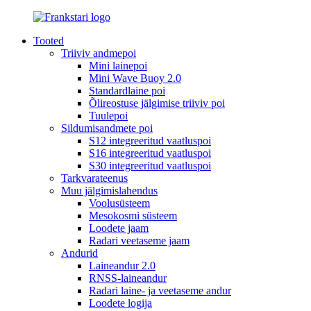
Tooted
Triiviv andmepoi
Mini lainepoi
Mini Wave Buoy 2.0
Standardlaine poi
Õlireostuse jälgimise triiviv poi
Tuulepoi
Sildumisandmete poi
S12 integreeritud vaatluspoi
S16 integreeritud vaatluspoi
S30 integreeritud vaatluspoi
Tarkvarateenus
Muu jälgimislahendus
Voolusüsteem
Mesokosmi süsteem
Loodete jaam
Radari veetaseme jaam
Andurid
Laineandur 2.0
RNSS-laineandur
Radari laine- ja veetaseme andur
Loodete logija