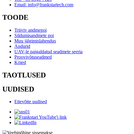
Email: info@frankstartech.com
TOODE
Triiviv andmepoi
Sildumisandmete poi
Muu jälgimislahendus
Andurid
UAV-le paigaldatud seadmete seeria
Proovivõtuseadmed
Köied
TAOTLUSED
UUDISED
Ettevõtte uudised