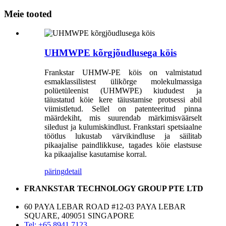
Meie tooted
UHMWPE kõrgjõudlusega köis
Frankstar UHMW-PE köis on valmistatud
esmaklassilistest ülikõrge molekulmassiga
polüetüleenist (UHMWPE) kiududest ja
täiustatud köie kere täiustamise protsessi abil
viimistletud. Sellel on patenteeritud pinna
määrdekiht, mis suurendab märkimisväärselt
siledust ja kulumiskindlust. Frankstari spetsiaalne
töötlus lukustab värvikindluse ja säilitab
pikaajalise paindlikkuse, tagades köie elastsuse
ka pikaajalise kasutamise korral.
päring
detail
FRANKSTAR TECHNOLOGY GROUP PTE LTD
60 PAYA LEBAR ROAD #12-03 PAYA LEBAR
SQUARE, 409051 SINGAPORE
Tel: +65 8941 7123