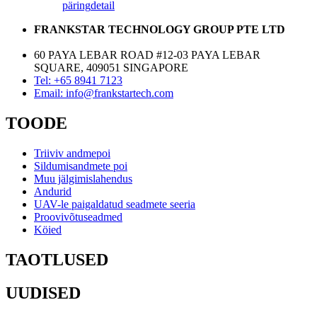
päring
detail
FRANKSTAR TECHNOLOGY GROUP PTE LTD
60 PAYA LEBAR ROAD #12-03 PAYA LEBAR
SQUARE, 409051 SINGAPORE
Tel: +65 8941 7123
Email: info@frankstartech.com
TOODE
Triiviv andmepoi
Sildumisandmete poi
Muu jälgimislahendus
Andurid
UAV-le paigaldatud seadmete seeria
Proovivõtuseadmed
Köied
TAOTLUSED
UUDISED