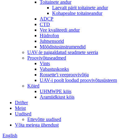
Toitainete andur
Laevalt pärit toitainete andur
Kohapealne toitaineandur
ADCP
CTD
Vee kvaliteedi andur
Hüdrofon
Juhtsensorid
Mõõdistusinstrumendid
UAV-le paigaldatud seadmete seeria
Proovivõtuseadmed
Vints
Vabastuskonks
Rossette'i veeproovivõtja
UAV-i poolt loodud proovivõtusüsteem
Köied
UHMWPE köis
Aramiidkiust köis
Drifter
Meist
Uudised
Ettevõtte uudised
Võta meiega ühendust
English