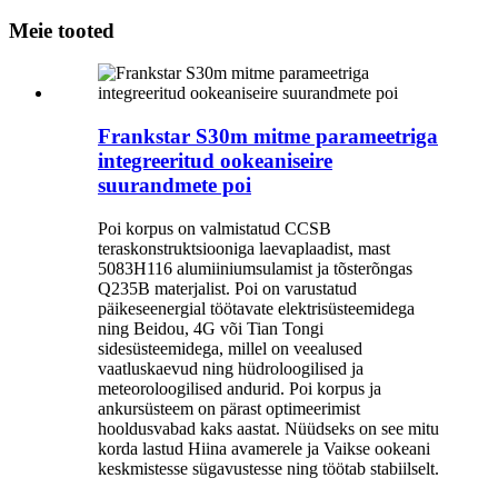
Meie tooted
Frankstar S30m mitme parameetriga
integreeritud ookeaniseire
suurandmete poi
Poi korpus on valmistatud CCSB
teraskonstruktsiooniga laevaplaadist, mast
5083H116 alumiiniumsulamist ja tõsterõngas
Q235B materjalist. Poi on varustatud
päikeseenergial töötavate elektrisüsteemidega
ning Beidou, 4G või Tian Tongi
sidesüsteemidega, millel on veealused
vaatluskaevud ning hüdroloogilised ja
meteoroloogilised andurid. Poi korpus ja
ankursüsteem on pärast optimeerimist
hooldusvabad kaks aastat. Nüüdseks on see mitu
korda lastud Hiina avamerele ja Vaikse ookeani
keskmistesse sügavustesse ning töötab stabiilselt.