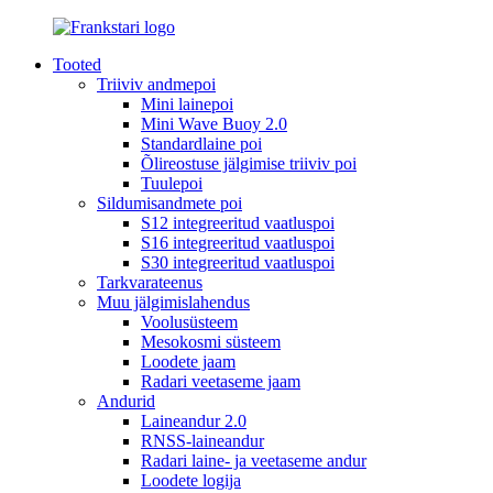
Tooted
Triiviv andmepoi
Mini lainepoi
Mini Wave Buoy 2.0
Standardlaine poi
Õlireostuse jälgimise triiviv poi
Tuulepoi
Sildumisandmete poi
S12 integreeritud vaatluspoi
S16 integreeritud vaatluspoi
S30 integreeritud vaatluspoi
Tarkvarateenus
Muu jälgimislahendus
Voolusüsteem
Mesokosmi süsteem
Loodete jaam
Radari veetaseme jaam
Andurid
Laineandur 2.0
RNSS-laineandur
Radari laine- ja veetaseme andur
Loodete logija