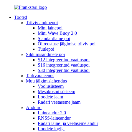
Tooted
Triiviv andmepoi
Mini lainepoi
Mini Wave Buoy 2.0
Standardlaine poi
Õlireostuse jälgimise triiviv poi
Tuulepoi
Sildumisandmete poi
S12 integreeritud vaatluspoi
S16 integreeritud vaatluspoi
S30 integreeritud vaatluspoi
Tarkvarateenus
Muu jälgimislahendus
Voolusüsteem
Mesokosmi süsteem
Loodete jaam
Radari veetaseme jaam
Andurid
Laineandur 2.0
RNSS-laineandur
Radari laine- ja veetaseme andur
Loodete logija