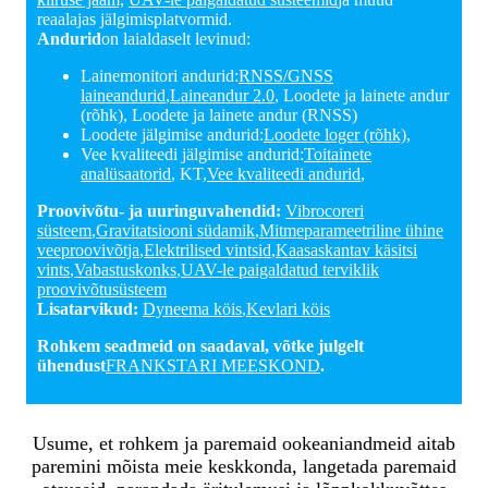
reaalajas jälgimisplatvormid.
Andurid
on laialdaselt levinud:
Lainemonitori andurid:
RNSS/GNSS
laineandurid
,
Laineandur 2.0
, Loodete ja lainete andur
(rõhk), Loodete ja lainete andur (RNSS)
Loodete jälgimise andurid:
Loodete loger (rõhk)
,
Vee kvaliteedi jälgimise andurid:
Toitainete
analüsaatorid
, KT,
Vee kvaliteedi andurid
,
Proovivõtu- ja uuringuvahendid:
Vibrocoreri
süsteem
,
Gravitatsiooni südamik
,
Mitmeparameetriline ühine
veeproovivõtja
,
Elektrilised vintsid
,
Kaasaskantav käsitsi
vints
,
Vabastuskonks
,
UAV-le paigaldatud terviklik
proovivõtusüsteem
Lisatarvikud:
Dyneema köis
,
Kevlari köis
Rohkem seadmeid on saadaval, võtke julgelt
ühendust
FRANKSTARI MEESKOND
.
Usume, et rohkem ja paremaid ookeaniandmeid aitab
paremini mõista meie keskkonda, langetada paremaid