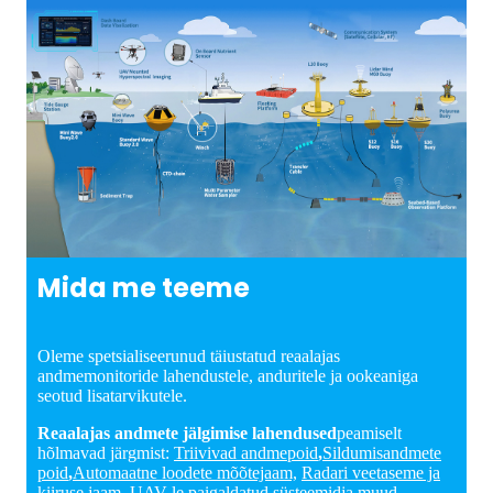
Mida me teeme
Oleme spetsialiseerunud täiustatud reaalajas
andmemonitoride lahendustele, anduritele ja ookeaniga
seotud lisatarvikutele.
Reaalajas andmete jälgimise lahendused
peamiselt
hõlmavad järgmist:
Triivivad andmepoid
,
Sildumisandmete
poid
,
Automaatne loodete mõõtejaam,
Radari veetaseme ja
kiiruse jaam,
UAV-le paigaldatud süsteemid
ja muud