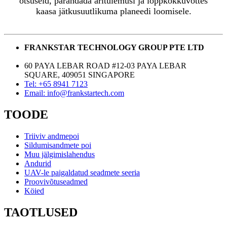
otsuseid, parandada äritulemusi ja lõppkokkuvõttes
kaasa jätkusuutlikuma planeedi loomisele.
FRANKSTAR TECHNOLOGY GROUP PTE LTD
60 PAYA LEBAR ROAD #12-03 PAYA LEBAR
SQUARE, 409051 SINGAPORE
Tel: +65 8941 7123
Email: info@frankstartech.com
TOODE
Triiviv andmepoi
Sildumisandmete poi
Muu jälgimislahendus
Andurid
UAV-le paigaldatud seadmete seeria
Proovivõtuseadmed
Köied
TAOTLUSED