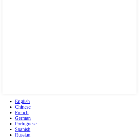
English
Chinese
French
German
Portuguese
Spanish
Russian