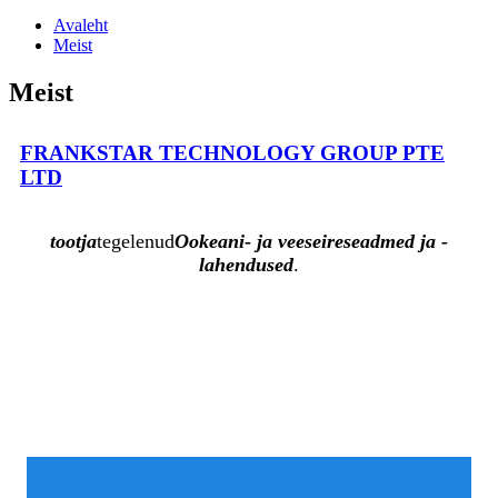
Avaleht
Meist
Meist
FRANKSTAR TECHNOLOGY GROUP PTE
LTD
tootja
tegelenud
Ookeani- ja veeseireseadmed ja -
lahendused
.