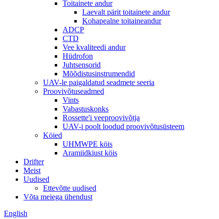
Toitainete andur
Laevalt pärit toitainete andur
Kohapealne toitaineandur
ADCP
CTD
Vee kvaliteedi andur
Hüdrofon
Juhtsensorid
Mõõdistusinstrumendid
UAV-le paigaldatud seadmete seeria
Proovivõtuseadmed
Vints
Vabastuskonks
Rossette'i veeproovivõtja
UAV-i poolt loodud proovivõtusüsteem
Köied
UHMWPE köis
Aramiidkiust köis
Drifter
Meist
Uudised
Ettevõtte uudised
Võta meiega ühendust
English