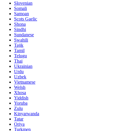
Slovenian
Somali
Samoan
Scots Gaelic
Shona
Sindhi
Sundanese
Swahili
Tajik
Tamil
Telugu
Thai
Ukrainian
Urdu
Uzbek
Vietnamese
Welsh
Xhosa
Yiddish
Yoruba
Zulu
Kinyarwanda
Tatar
Oriya
Turkmen