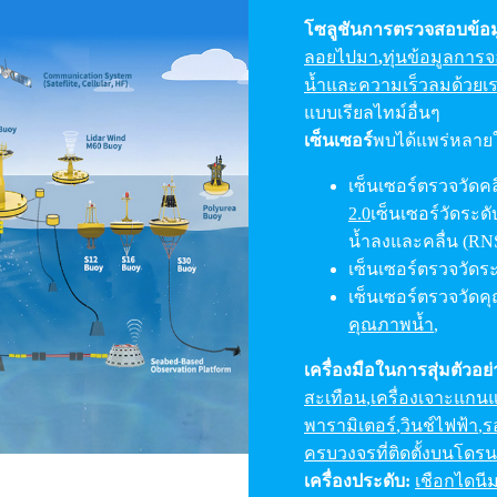
โซลูชันการตรวจสอบข้อม
ลอยไปมา
,
ทุ่นข้อมูลการจ
น้ำและความเร็วลมด้วยเร
แบบเรียลไทม์อื่นๆ
เซ็นเซอร์
พบได้แพร่หลาย
เซ็นเซอร์ตรวจวัดคลื
2.0
เซ็นเซอร์วัดระดั
น้ำลงและคลื่น (RN
เซ็นเซอร์ตรวจวัดระ
เซ็นเซอร์ตรวจวัดค
คุณภาพน้ำ
,
เครื่องมือในการสุ่มตัวอ
สะเทือน
,
เครื่องเจาะแกน
พารามิเตอร์
,
วินช์ไฟฟ้า
,
ร
ครบวงจรที่ติดตั้งบนโดรน
เครื่องประดับ:
เชือกไดนี