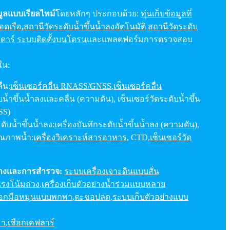
ูลแบบเรียลไทม์
โดยหลักๆ ประกอบด้วย:
ทุ่นเก็บข้อมูลที่
อดเรือ
,
สถานีวัดระดับน้ำขึ้นน้ำลงอัตโนมัติ
สถานีวัดระดับ
ดาร์
ระบบติดตั้งบนโดรน
และแพลตฟอร์มการตรวจสอบ
ใน:
่น:
เซ็นเซอร์คลื่น RNASS/GNSS
,
เซ็นเซอร์คลื่น
บน้ำขึ้นน้ำลงและคลื่น (ความดัน), เซ็นเซอร์วัดระดับน้ำขึ้น
SS)
ดับน้ำขึ้นน้ำลง:
เครื่องบันทึกระดับน้ำขึ้นน้ำลง (ความดัน)
,
ุณภาพน้ำ:
เครื่องวิเคราะห์สารอาหาร
, CTD,
เซ็นเซอร์วัด
ย่างและการสำรวจ:
ระบบเครื่องเจาะดินแบบสั่น
แรงโน้มถ่วง
,
เครื่องเก็บตัวอย่างน้ำร่วมแบบหลาย
อกมือหมุนแบบพกพา
,
ตะขอปลด
,
ระบบเก็บตัวอย่างแบบ
มา
,
เชือกเคฟลาร์