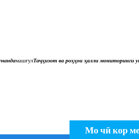
унанда
машғул
Таҷҳизот ва роҳҳои ҳалли мониторинги уқ
Мо чӣ кор м