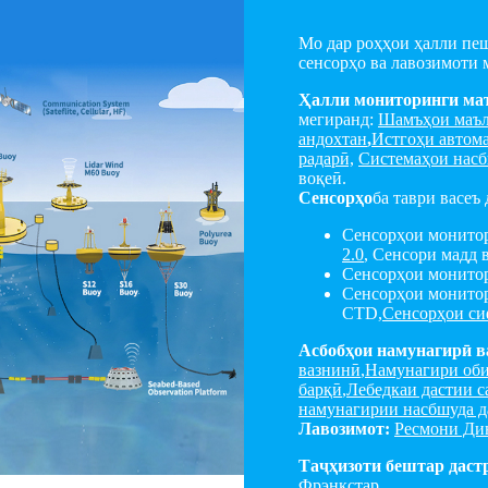
Мо дар роҳҳои ҳалли пе
сенсорҳо ва лавозимоти м
Ҳалли мониторинги маъ
мегиранд:
Шамъҳои маъл
андохтан
,
Истгоҳи автома
радарӣ,
Системаҳои нас
воқеӣ.
Сенсорҳо
ба таври васеъ 
Сенсорҳои монитор
2.0
, Сенсори мадд 
Сенсорҳои монито
Сенсорҳои монитор
CTD,
Сенсорҳои си
Асбобҳои намунагирӣ в
вазнинӣ
,
Намунагири оби
барқӣ
,
Лебедкаи дастии с
намунагирии насбшуда 
Лавозимот:
Ресмони Ди
Таҷҳизоти бештар дастр
Фрэнкстар
.