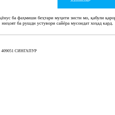
қёнус ба фаҳмиши беҳтари муҳити зисти мо, қабули қарор
ниҳоят ба рушди устувори сайёра мусоидат хоҳад кард.
 409051 СИНГАПУР