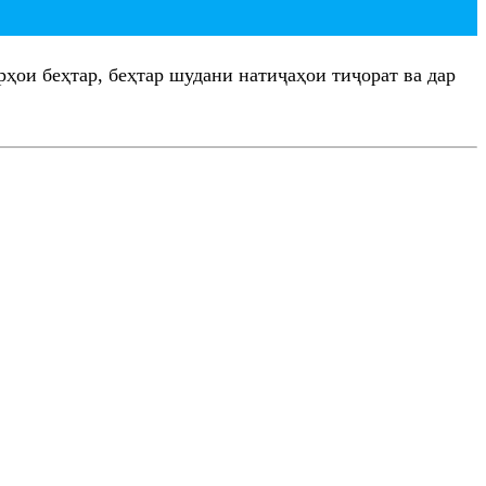
ҳои беҳтар, беҳтар шудани натиҷаҳои тиҷорат ва дар