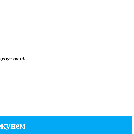
ёнус ва об
.
екунем