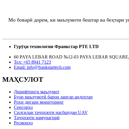
Мо боварӣ дорем, ки маълумоти бештар ва беҳтари у
Гурӯҳи технологии Франкстар PTE LTD
60 PAYA LEBAR ROAD №12-03 PAYA LEBAR SQUARE,
Тел: +65 8941 7123
Email: info@frankstartech.com
МАҲСУЛОТ
Дирифтинги маълумот
Буои маълумотӣ барои лангар андохтан
Роҳи дигари мониторинг
Сенсорҳо
Силсилаи таҷҳизоти насбшудаи UAV
Таҷҳизоти намунагирӣ
Ресмонҳо