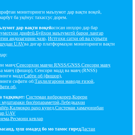
шрафтаи мониторинги маълумот дар вақти воқеӣ,
арбут ба уқёнус тахассус дорем.
лумот дар вақти воқеӣ
асосан инҳоро дар бар
умотҳои дрифтӣ
,
Буйҳои маълумотӣ барои лангар
тии андозагирии ҷазр,
Истгоҳи сатҳи об ва суръати
бшудаи UAV
ва дигар платформаҳои мониторинги вақти
дар:
и мавҷ:
Сенсорҳои мавҷи RNSS/GNSS
,
Сенсори мавҷ
ва мавҷ (фишор), Сенсори мадд ва мавҷ (RNSS)
ринги мадд:
Сабти об (фишор)
,
инги сифати об:
Таҳлилгарони маводи ғизоӣ
,
фати об
,
а тадқиқот:
Системаи виброкорер
,
Корери
 муштараки бисёрпараметрӣ
,
Лебедкаҳои
айёр
,
Қалмоқро раҳо кунед
,
Системаи ҳамаҷонибаи
дар UAV
нема
,
Ресмони кевлар
асанд, хуш омадед бо мо тамос гиред
Дастаи