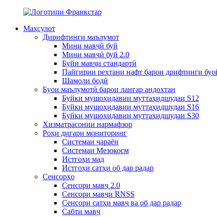
Маҳсулот
Дирифтинги маълумот
Мини мавҷӣ буй
Мини мавҷӣ буй 2.0
Буйи мавҷи стандартӣ
Пайгирии рехтани нафт барои дрифтинги буо
Шамоли бодӣ
Буои маълумотӣ барои лангар андохтан
Буйки мушоҳидавии муттаҳидшудаи S12
Буйки мушоҳидавии муттаҳидшудаи S16
Буйки мушоҳидавии муттаҳидшудаи S30
Хизматрасонии нармафзор
Роҳи дигари мониторинг
Системаи ҷараён
Системаи Мезокосм
Истгоҳи мад
Истгоҳи сатҳи об дар радар
Сенсорҳо
Сенсори мавҷ 2.0
Сенсори мавҷи RNSS
Сенсори сатҳи мавҷ ва об дар радар
Сабти мавҷ