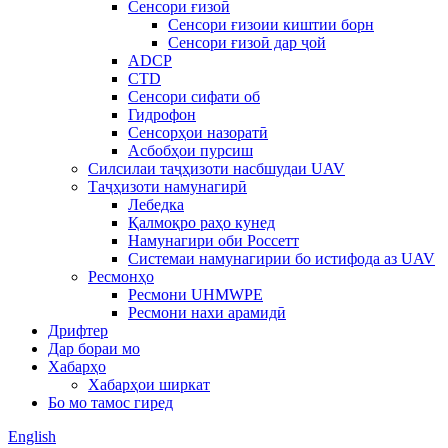
Сенсори ғизоӣ
Сенсори ғизоии киштии борн
Сенсори ғизоӣ дар ҷой
ADCP
CTD
Сенсори сифати об
Гидрофон
Сенсорҳои назоратӣ
Асбобҳои пурсиш
Силсилаи таҷҳизоти насбшудаи UAV
Таҷҳизоти намунагирӣ
Лебедка
Қалмоқро раҳо кунед
Намунагири оби Россетт
Системаи намунагирии бо истифода аз UAV
Ресмонҳо
Ресмони UHMWPE
Ресмони нахи арамидӣ
Дрифтер
Дар бораи мо
Хабарҳо
Хабарҳои ширкат
Бо мо тамос гиред
English