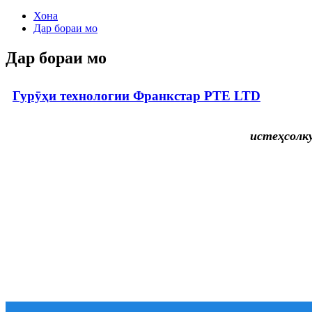
Хона
Дар бораи мо
Дар бораи мо
Гурӯҳи технологии Франкстар PTE LTD
истеҳсолк