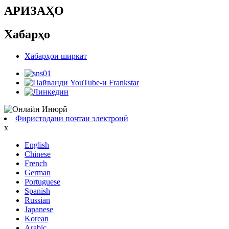
АРИЗАҲО
Хабарҳо
Хабарҳои ширкат
Фиристодани почтаи электронӣ
x
English
Chinese
French
German
Portuguese
Spanish
Russian
Japanese
Korean
Arabic