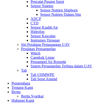
Pencatat Pasang Surut
Sensor Nutrien
Sensor Nutrien Shipborn
Sensor Nutrien Dalam-Situ
ADCP
CTD
Sensor Kualiti Air
Hidrofon
Sensor Kawalan
Instrumen Tinjauan
Siri Peralatan Pemasangan UAV
Peralatan Pensampelan
Winch
Cangkuk Lepas
Pensampel Air Rossette
Sistem Persampelan Terbina dalam UAV
Tali
Tali UHMWPE
Tali Serat Aramid
Pengembara
Tentang Kami
Berita
Berita Syarikat
Hubungi Kami