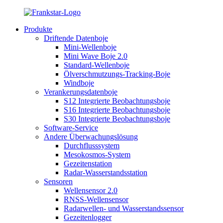
Produkte
Driftende Datenboje
Mini-Wellenboje
Mini Wave Boje 2.0
Standard-Wellenboje
Ölverschmutzungs-Tracking-Boje
Windboje
Verankerungsdatenboje
S12 Integrierte Beobachtungsboje
S16 Integrierte Beobachtungsboje
S30 Integrierte Beobachtungsboje
Software-Service
Andere Überwachungslösung
Durchflusssystem
Mesokosmos-System
Gezeitenstation
Radar-Wasserstandsstation
Sensoren
Wellensensor 2.0
RNSS-Wellensensor
Radarwellen- und Wasserstandssensor
Gezeitenlogger