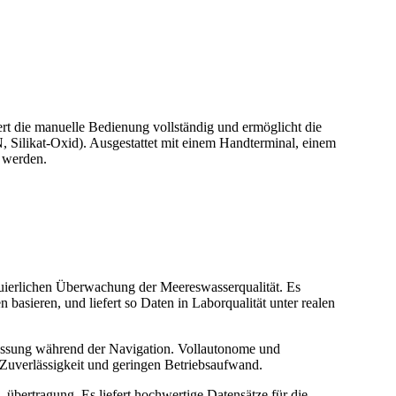
ert die manuelle Bedienung vollständig und ermöglicht die
, Silikat-Oxid). Ausgestattet mit einem Handterminal, einem
t werden.
inuierlichen Überwachung der Meereswasserqualität. Es
asieren, und liefert so Daten in Laborqualität unter realen
fassung während der Navigation. Vollautonome und
, Zuverlässigkeit und geringen Betriebsaufwand.
 -übertragung. Es liefert hochwertige Datensätze für die