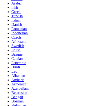
Arabic
Irish
Greek
Turkish
Italian
Danish
Romanian
Indonesian
Czech
Afrikaans
Swedish
Polish
Basque
Catalan
Esperanto
Hindi
Lao
Albanian
Amharic
Armenian
Azerbaijani
Belarusian
Bengali
Bosnian
Bulgarian