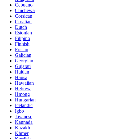
Cebuano
Chichewa
Corsican
Croatian
Dutch
Estonian
Filipino
Finnish
Frisian
Galician
Georgian
Gujarati
Haitian
Hausa
Hawaiian
Hebrew
Hmong
Hungarian
Icelandic
Igbo
Javanese
Kannada
Kazakh
Khmer
Kurdish