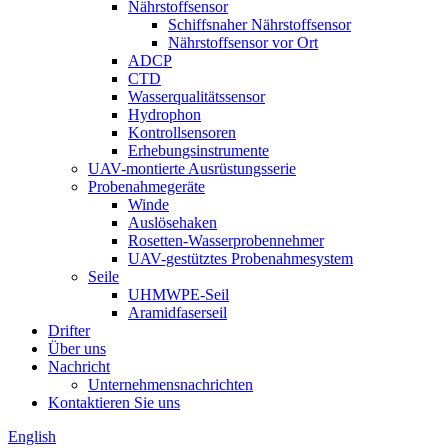
Nährstoffsensor
Schiffsnaher Nährstoffsensor
Nährstoffsensor vor Ort
ADCP
CTD
Wasserqualitätssensor
Hydrophon
Kontrollsensoren
Erhebungsinstrumente
UAV-montierte Ausrüstungsserie
Probenahmegeräte
Winde
Auslösehaken
Rosetten-Wasserprobennehmer
UAV-gestütztes Probenahmesystem
Seile
UHMWPE-Seil
Aramidfaserseil
Drifter
Über uns
Nachricht
Unternehmensnachrichten
Kontaktieren Sie uns
English