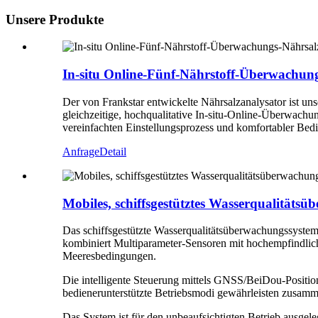
Unsere Produkte
In-situ Online-Fünf-Nährstoff-Überwachun
Der von Frankstar entwickelte Nährsalzanalysator ist un
gleichzeitige, hochqualitative In-situ-Online-Überwachu
vereinfachten Einstellungsprozess und komfortabler Bedi
Anfrage
Detail
Mobiles, schiffsgestütztes Wasserqualitäts
Das schiffsgestützte Wasserqualitätsüberwachungssystem 
kombiniert Multiparameter-Sensoren mit hochempfindliche
Meeresbedingungen.
Die intelligente Steuerung mittels GNSS/BeiDou-Positio
bedienerunterstützte Betriebsmodi gewährleisten zusammen
Das System ist für den unbeaufsichtigten Betrieb ausgele