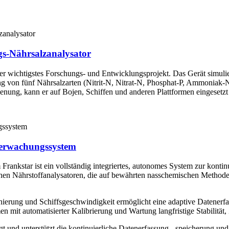
gs-Nährsalzanalysator
ser wichtigstes Forschungs- und Entwicklungsprojekt. Das Gerät simuli
ng von fünf Nährsalzarten (Nitrit-N, Nitrat-N, Phosphat-P, Ammoniak-N
enung, kann er auf Bojen, Schiffen und anderen Plattformen eingesetz
überwachungssystem
Frankstar ist ein vollständig integriertes, autonomes System zur kont
n Nährstoffanalysatoren, die auf bewährten nasschemischen Methoden b
nierung und Schiffsgeschwindigkeit ermöglicht eine adaptive Datener
 mit automatisierter Kalibrierung und Wartung langfristige Stabilität
gt und unterstützt die kontinuierliche Datenerfassung, -speicherung und