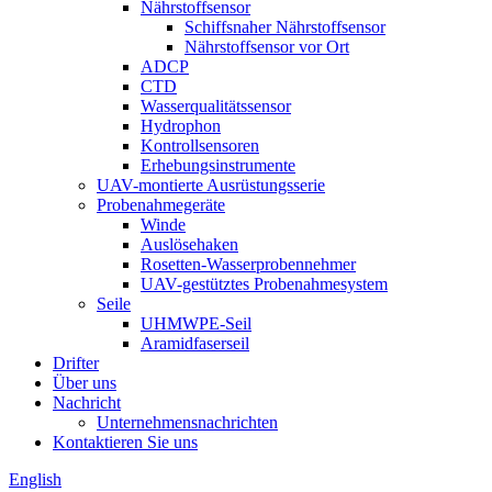
Nährstoffsensor
Schiffsnaher Nährstoffsensor
Nährstoffsensor vor Ort
ADCP
CTD
Wasserqualitätssensor
Hydrophon
Kontrollsensoren
Erhebungsinstrumente
UAV-montierte Ausrüstungsserie
Probenahmegeräte
Winde
Auslösehaken
Rosetten-Wasserprobennehmer
UAV-gestütztes Probenahmesystem
Seile
UHMWPE-Seil
Aramidfaserseil
Drifter
Über uns
Nachricht
Unternehmensnachrichten
Kontaktieren Sie uns
English