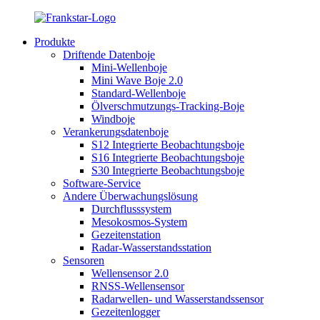
Produkte
Driftende Datenboje
Mini-Wellenboje
Mini Wave Boje 2.0
Standard-Wellenboje
Ölverschmutzungs-Tracking-Boje
Windboje
Verankerungsdatenboje
S12 Integrierte Beobachtungsboje
S16 Integrierte Beobachtungsboje
S30 Integrierte Beobachtungsboje
Software-Service
Andere Überwachungslösung
Durchflusssystem
Mesokosmos-System
Gezeitenstation
Radar-Wasserstandsstation
Sensoren
Wellensensor 2.0
RNSS-Wellensensor
Radarwellen- und Wasserstandssensor
Gezeitenlogger