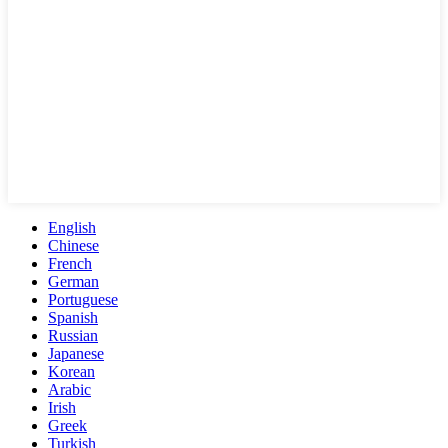
English
Chinese
French
German
Portuguese
Spanish
Russian
Japanese
Korean
Arabic
Irish
Greek
Turkish