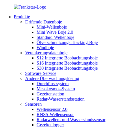
Produkte
Driftende Datenboje
Mini-Wellenboje
Mini Wave Boje 2.0
Standard-Wellenboje
Ölverschmutzungs-Tracking-Boje
Windboje
Verankerungsdatenboje
S12 Integrierte Beobachtungsboje
S16 Integrierte Beobachtungsboje
S30 Integrierte Beobachtungsboje
Software-Service
Andere Überwachungslösung
Durchflusssystem
Mesokosmos-System
Gezeitenstation
Radar-Wasserstandsstation
Sensoren
Wellensensor 2.0
RNSS-Wellensensor
Radarwellen- und Wasserstandssensor
Gezeitenlogger