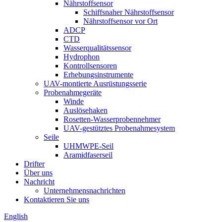
Nährstoffsensor
Schiffsnaher Nährstoffsensor
Nährstoffsensor vor Ort
ADCP
CTD
Wasserqualitätssensor
Hydrophon
Kontrollsensoren
Erhebungsinstrumente
UAV-montierte Ausrüstungsserie
Probenahmegeräte
Winde
Auslösehaken
Rosetten-Wasserprobennehmer
UAV-gestütztes Probenahmesystem
Seile
UHMWPE-Seil
Aramidfaserseil
Drifter
Über uns
Nachricht
Unternehmensnachrichten
Kontaktieren Sie uns
English