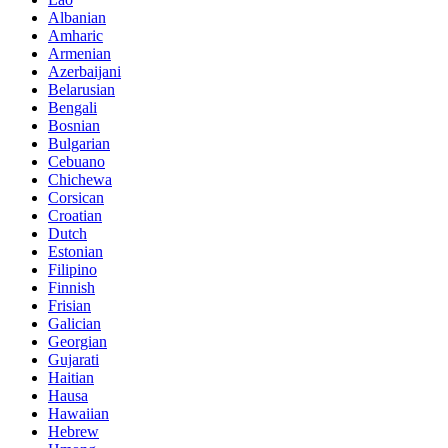
Albanian
Amharic
Armenian
Azerbaijani
Belarusian
Bengali
Bosnian
Bulgarian
Cebuano
Chichewa
Corsican
Croatian
Dutch
Estonian
Filipino
Finnish
Frisian
Galician
Georgian
Gujarati
Haitian
Hausa
Hawaiian
Hebrew