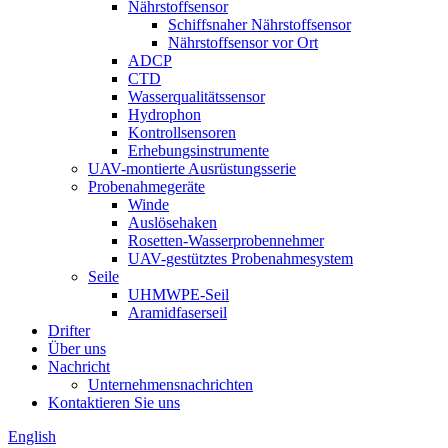
Nährstoffsensor
Schiffsnaher Nährstoffsensor
Nährstoffsensor vor Ort
ADCP
CTD
Wasserqualitätssensor
Hydrophon
Kontrollsensoren
Erhebungsinstrumente
UAV-montierte Ausrüstungsserie
Probenahmegeräte
Winde
Auslösehaken
Rosetten-Wasserprobennehmer
UAV-gestütztes Probenahmesystem
Seile
UHMWPE-Seil
Aramidfaserseil
Drifter
Über uns
Nachricht
Unternehmensnachrichten
Kontaktieren Sie uns
English