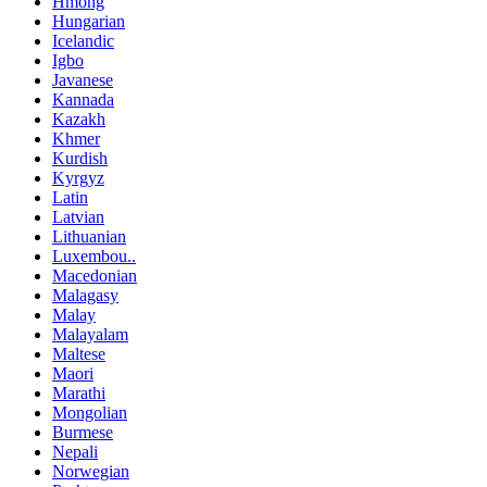
Hmong
Hungarian
Icelandic
Igbo
Javanese
Kannada
Kazakh
Khmer
Kurdish
Kyrgyz
Latin
Latvian
Lithuanian
Luxembou..
Macedonian
Malagasy
Malay
Malayalam
Maltese
Maori
Marathi
Mongolian
Burmese
Nepali
Norwegian