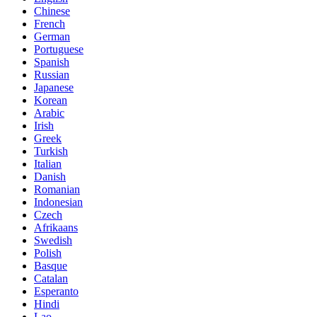
Chinese
French
German
Portuguese
Spanish
Russian
Japanese
Korean
Arabic
Irish
Greek
Turkish
Italian
Danish
Romanian
Indonesian
Czech
Afrikaans
Swedish
Polish
Basque
Catalan
Esperanto
Hindi
Lao