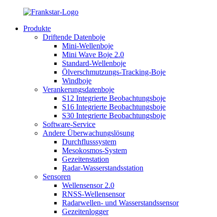
Produkte
Driftende Datenboje
Mini-Wellenboje
Mini Wave Boje 2.0
Standard-Wellenboje
Ölverschmutzungs-Tracking-Boje
Windboje
Verankerungsdatenboje
S12 Integrierte Beobachtungsboje
S16 Integrierte Beobachtungsboje
S30 Integrierte Beobachtungsboje
Software-Service
Andere Überwachungslösung
Durchflusssystem
Mesokosmos-System
Gezeitenstation
Radar-Wasserstandsstation
Sensoren
Wellensensor 2.0
RNSS-Wellensensor
Radarwellen- und Wasserstandssensor
Gezeitenlogger