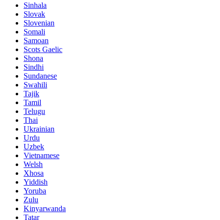
Sinhala
Slovak
Slovenian
Somali
Samoan
Scots Gaelic
Shona
Sindhi
Sundanese
Swahili
Tajik
Tamil
Telugu
Thai
Ukrainian
Urdu
Uzbek
Vietnamese
Welsh
Xhosa
Yiddish
Yoruba
Zulu
Kinyarwanda
Tatar