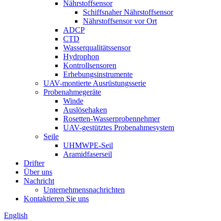
Nährstoffsensor
Schiffsnaher Nährstoffsensor
Nährstoffsensor vor Ort
ADCP
CTD
Wasserqualitätssensor
Hydrophon
Kontrollsensoren
Erhebungsinstrumente
UAV-montierte Ausrüstungsserie
Probenahmegeräte
Winde
Auslösehaken
Rosetten-Wasserprobennehmer
UAV-gestütztes Probenahmesystem
Seile
UHMWPE-Seil
Aramidfaserseil
Drifter
Über uns
Nachricht
Unternehmensnachrichten
Kontaktieren Sie uns
English