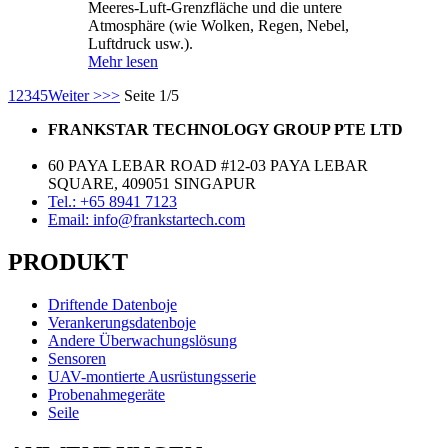
Meeres-Luft-Grenzfläche und die untere
Atmosphäre (wie Wolken, Regen, Nebel,
Luftdruck usw.).
Mehr lesen
1
2
3
4
5
Weiter >
>>
Seite 1/5
FRANKSTAR TECHNOLOGY GROUP PTE LTD
60 PAYA LEBAR ROAD #12-03 PAYA LEBAR
SQUARE, 409051 SINGAPUR
Tel.: +65 8941 7123
Email: info@frankstartech.com
PRODUKT
Driftende Datenboje
Verankerungsdatenboje
Andere Überwachungslösung
Sensoren
UAV-montierte Ausrüstungsserie
Probenahmegeräte
Seile