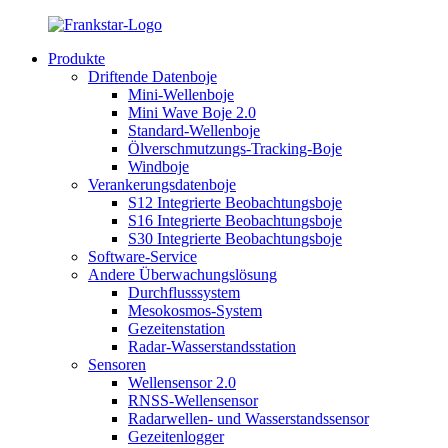
Produkte
Driftende Datenboje
Mini-Wellenboje
Mini Wave Boje 2.0
Standard-Wellenboje
Ölverschmutzungs-Tracking-Boje
Windboje
Verankerungsdatenboje
S12 Integrierte Beobachtungsboje
S16 Integrierte Beobachtungsboje
S30 Integrierte Beobachtungsboje
Software-Service
Andere Überwachungslösung
Durchflusssystem
Mesokosmos-System
Gezeitenstation
Radar-Wasserstandsstation
Sensoren
Wellensensor 2.0
RNSS-Wellensensor
Radarwellen- und Wasserstandssensor
Gezeitenlogger