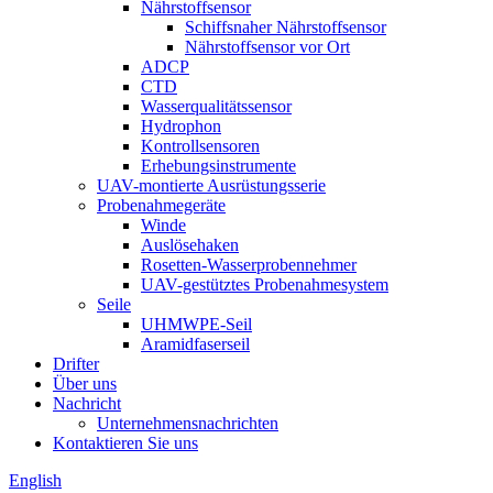
Nährstoffsensor
Schiffsnaher Nährstoffsensor
Nährstoffsensor vor Ort
ADCP
CTD
Wasserqualitätssensor
Hydrophon
Kontrollsensoren
Erhebungsinstrumente
UAV-montierte Ausrüstungsserie
Probenahmegeräte
Winde
Auslösehaken
Rosetten-Wasserprobennehmer
UAV-gestütztes Probenahmesystem
Seile
UHMWPE-Seil
Aramidfaserseil
Drifter
Über uns
Nachricht
Unternehmensnachrichten
Kontaktieren Sie uns
English