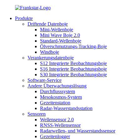
Produkte
Driftende Datenboje
Mini-Wellenboje
Mini Wave Boje 2.0
Standard-Wellenboje
Ölverschmutzungs-Tracking-Boje
Windboje
Verankerungsdatenboje
S12 Integrierte Beobachtungsboje
S16 Integrierte Beobachtungsboje
S30 Integrierte Beobachtungsboje
Software-Service
Andere Überwachungslösung
Durchflusssystem
Mesokosmos-System
Gezeitenstation
Radar-Wasserstandsstation
Sensoren
Wellensensor 2.0
RNSS-Wellensensor
Radarwellen- und Wasserstandssensor
Gezeitenlogger