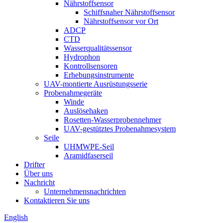
Nährstoffsensor
Schiffsnaher Nährstoffsensor
Nährstoffsensor vor Ort
ADCP
CTD
Wasserqualitätssensor
Hydrophon
Kontrollsensoren
Erhebungsinstrumente
UAV-montierte Ausrüstungsserie
Probenahmegeräte
Winde
Auslösehaken
Rosetten-Wasserprobennehmer
UAV-gestütztes Probenahmesystem
Seile
UHMWPE-Seil
Aramidfaserseil
Drifter
Über uns
Nachricht
Unternehmensnachrichten
Kontaktieren Sie uns
English