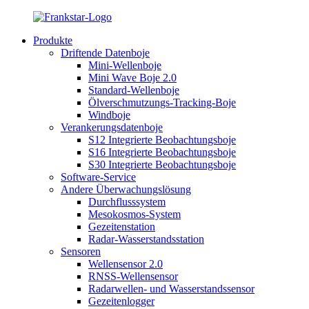
Produkte
Driftende Datenboje
Mini-Wellenboje
Mini Wave Boje 2.0
Standard-Wellenboje
Ölverschmutzungs-Tracking-Boje
Windboje
Verankerungsdatenboje
S12 Integrierte Beobachtungsboje
S16 Integrierte Beobachtungsboje
S30 Integrierte Beobachtungsboje
Software-Service
Andere Überwachungslösung
Durchflusssystem
Mesokosmos-System
Gezeitenstation
Radar-Wasserstandsstation
Sensoren
Wellensensor 2.0
RNSS-Wellensensor
Radarwellen- und Wasserstandssensor
Gezeitenlogger