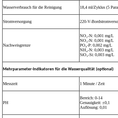
Wasserverbrauch für die Reinigung
18,4 ml/Zyklus (5 Par
Stromversorgung
220-V-Bordstromverso
NO₂-N: 0,001 mg/L
NO₃-N: 0,001 mg/L
Nachweisgrenze
PO₄-P: 0,002 mg/L
NH₄-N: 0,003 mg/L
SiO₃-Si: 0,003 mg/L
Mehrparameter-Indikatoren für die Wasserqualität (optional)
Messzeit
1 Minute / Zeit
Bereich: 0-14
PH
Genauigkeit: ±0,1
Auflösung: 0,01