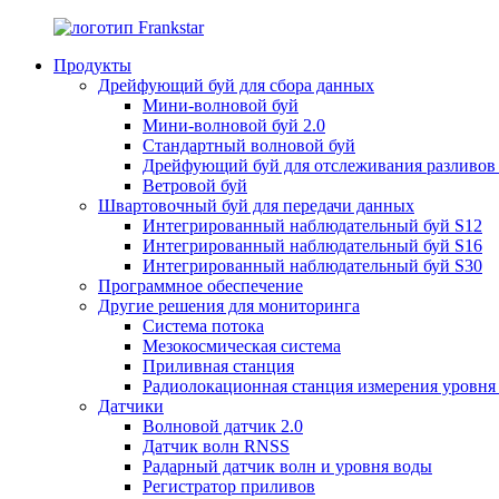
Продукты
Дрейфующий буй для сбора данных
Мини-волновой буй
Мини-волновой буй 2.0
Стандартный волновой буй
Дрейфующий буй для отслеживания разливов
Ветровой буй
Швартовочный буй для передачи данных
Интегрированный наблюдательный буй S12
Интегрированный наблюдательный буй S16
Интегрированный наблюдательный буй S30
Программное обеспечение
Другие решения для мониторинга
Система потока
Мезокосмическая система
Приливная станция
Радиолокационная станция измерения уровня
Датчики
Волновой датчик 2.0
Датчик волн RNSS
Радарный датчик волн и уровня воды
Регистратор приливов