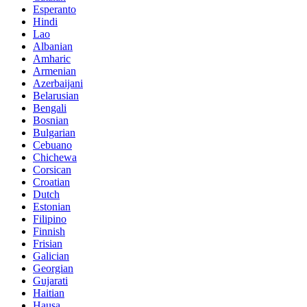
Esperanto
Hindi
Lao
Albanian
Amharic
Armenian
Azerbaijani
Belarusian
Bengali
Bosnian
Bulgarian
Cebuano
Chichewa
Corsican
Croatian
Dutch
Estonian
Filipino
Finnish
Frisian
Galician
Georgian
Gujarati
Haitian
Hausa