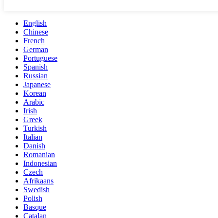
English
Chinese
French
German
Portuguese
Spanish
Russian
Japanese
Korean
Arabic
Irish
Greek
Turkish
Italian
Danish
Romanian
Indonesian
Czech
Afrikaans
Swedish
Polish
Basque
Catalan