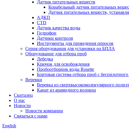
Датчик питательных веществ
Корабельный датчик питательных веще
Датчик питательных веществ, устанавл
АДКП
CTD
Датчик качества воды
Гидрофон
Датчики контроля
Инструменты для проведения опросов
Серия оборудования для установки на БПЛА
Оборудование для отбора проб
Лебедка
Крючок для освобождения
Пробоотборник воды Rosette
Бортовая система отбора проб с беспилотного
Веревки
Веревка из сверхвысокомолекулярного поли
Канат из арамидного волокна
Скиталец
О нас
Новости
Новости компании
Связаться с нами
English