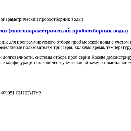
тки (многопараметрический пробоотборник воды)
ик для программируемого отбора проб морской воды с учетом 
деляемые пользователем триггеры, включая время, температуру,
й долговечности, системы отбора проб серии Rosette демонстри
е конфигурации по количеству бутылок, объему и номинально
 409051 СИНГАПУР