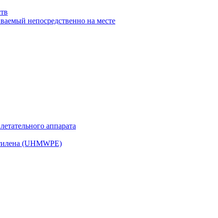
ств
иваемый непосредственно на месте
 летательного аппарата
этилена (UHMWPE)