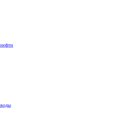
 нефти
 воды