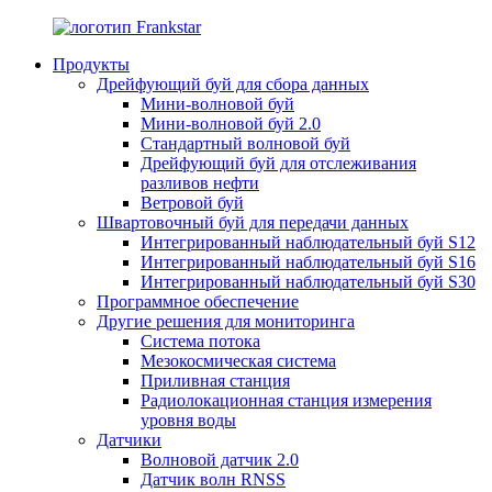
Продукты
Дрейфующий буй для сбора данных
Мини-волновой буй
Мини-волновой буй 2.0
Стандартный волновой буй
Дрейфующий буй для отслеживания
разливов нефти
Ветровой буй
Швартовочный буй для передачи данных
Интегрированный наблюдательный буй S12
Интегрированный наблюдательный буй S16
Интегрированный наблюдательный буй S30
Программное обеспечение
Другие решения для мониторинга
Система потока
Мезокосмическая система
Приливная станция
Радиолокационная станция измерения
уровня воды
Датчики
Волновой датчик 2.0
Датчик волн RNSS