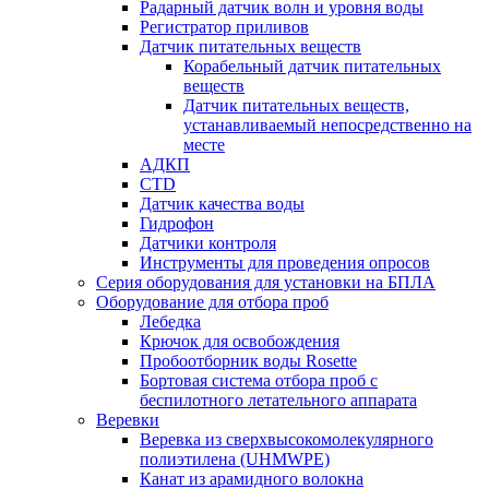
Радарный датчик волн и уровня воды
Регистратор приливов
Датчик питательных веществ
Корабельный датчик питательных
веществ
Датчик питательных веществ,
устанавливаемый непосредственно на
месте
АДКП
CTD
Датчик качества воды
Гидрофон
Датчики контроля
Инструменты для проведения опросов
Серия оборудования для установки на БПЛА
Оборудование для отбора проб
Лебедка
Крючок для освобождения
Пробоотборник воды Rosette
Бортовая система отбора проб с
беспилотного летательного аппарата
Веревки
Веревка из сверхвысокомолекулярного
полиэтилена (UHMWPE)
Канат из арамидного волокна