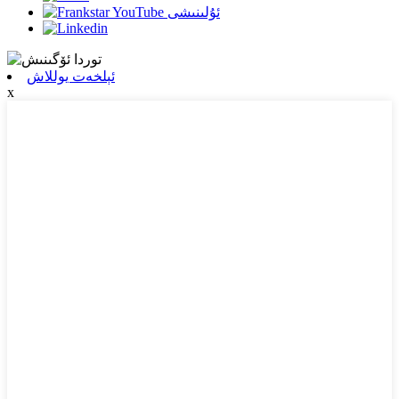
ئېلخەت يوللاش
x