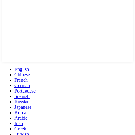
English
Chinese
French
German
Portuguese
Spanish
Russian
Japanese
Korean
Arabic
Irish
Greek
Turkish