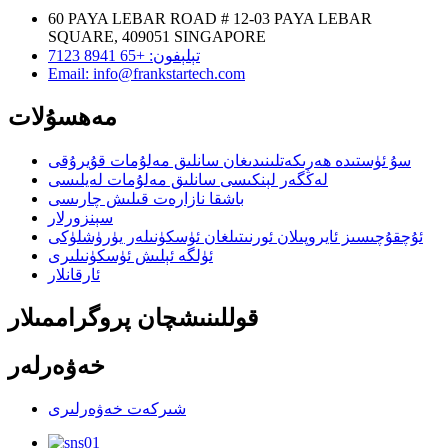
60 PAYA LEBAR ROAD # 12-03 PAYA LEBAR
SQUARE, 409051 SINGAPORE
تېلېفون: +65 8941 7123
Email: info@frankstartech.com
مەھسۇلات
سۇ ئۈستىدە ھەرىكەتلىنىدىغان سانلىق مەلۇمات قۇيرۇقى
لەڭگەر لېنكىسى سانلىق مەلۇمات لەيلىسى
باشقا نازارەت قىلىش چارىسى
سېنزورلار
ئۇچقۇچىسىز ئايروپىلان ئورنىتىلغان ئۈسكۈنىلەر يۈرۈشلۈكى
ئۈلگە ئېلىش ئۈسكۈنىلىرى
ئارقانلار
قوللىنىشچان پروگراممىلار
خەۋەرلەر
شىركەت خەۋەرلىرى