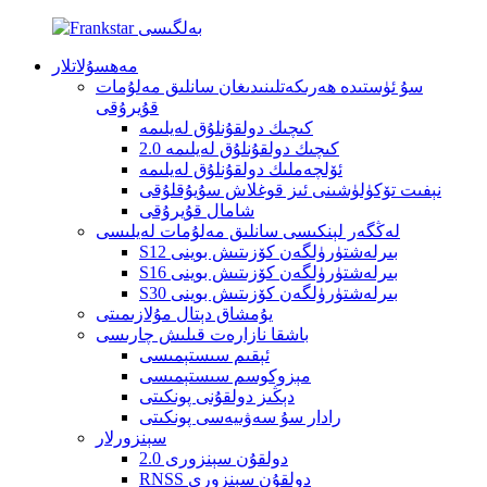
مەھسۇلاتلار
سۇ ئۈستىدە ھەرىكەتلىنىدىغان سانلىق مەلۇمات
قۇيرۇقى
كىچىك دولقۇنلۇق لەيلىمە
كىچىك دولقۇنلۇق لەيلىمە 2.0
ئۆلچەملىك دولقۇنلۇق لەيلىمە
نېفىت تۆكۈلۈشىنى ئىز قوغلاش سۇيۇقلۇقى
شامال قۇيرۇقى
لەڭگەر لېنكىسى سانلىق مەلۇمات لەيلىسى
S12 بىرلەشتۈرۈلگەن كۆزىتىش بوينى
S16 بىرلەشتۈرۈلگەن كۆزىتىش بوينى
S30 بىرلەشتۈرۈلگەن كۆزىتىش بوينى
يۇمشاق دېتال مۇلازىمىتى
باشقا نازارەت قىلىش چارىسى
ئېقىم سىستېمىسى
مېزوكوسم سىستېمىسى
دېڭىز دولقۇنى پونكىتى
رادار سۇ سەۋىيەسى پونكىتى
سېنزورلار
دولقۇن سېنزورى 2.0
RNSS دولقۇن سېنزورى