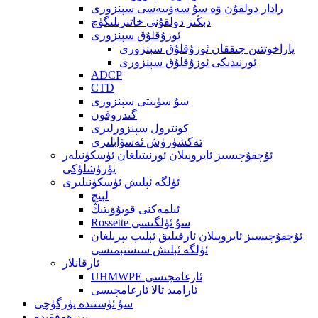
رادار دولقۇن ۋە سۇ سەۋىيەسى سېنزورى
دېڭىز دولقۇنى خاتىرىلىگۈچ
ئوزۇقلۇق سېنزورى
پاراخوتتىن چىققان ئوزۇقلۇق سېنزورى
ئورنىدىكى ئوزۇقلۇق سېنزورى
ADCP
CTD
سۇ سۈپىتى سېنزورى
گىدروفون
كونترول سېنزورلىرى
تەكشۈرۈش ئەسۋابلىرى
ئۇچقۇچىسىز ئايروپىلان ئورنىتىلغان ئۈسكۈنىلەر
يۈرۈشلۈكى
ئۈلگە ئېلىش ئۈسكۈنىلىرى
لېنچ
ئىلمەكنى قويۇۋېتىڭ
Rossette سۇ ئۈلگىسى
ئۇچقۇچىسىز ئايروپىلان ئارقىلىق ئېلىپ بېرىلغان
ئۈلگە ئېلىش سىستېمىسى
ئارقانلار
UHMWPE ئارغامچىسى
ئارامىد تالا ئارغامچىسى
سۇ ئۈستىدە يۈرگۈچى
بىز ھەققىدە