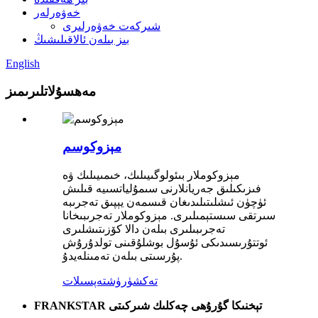
خەۋەرلەر
شىركەت خەۋەرلىرى
بىز بىلەن ئالاقىلىشىڭ
English
مەھسۇلاتلىرىمىز
مېزوكوسم
مېزوكوملار بىئولوگىيىلىك، خىمىيىلىك ۋە
فىزىكىلىق جەريانلارنى سىمۇلياتسىيە قىلىش
ئۈچۈن ئىشلىتىلىدىغان قىسمەن يېپىق تەجرىبە
سىرتقى سىستېمىلىرى. مېزوكوملار تەجرىبىخانا
تەجرىبىلىرى بىلەن دالا كۆزىتىشلىرى
ئوتتۇرىسىدىكى ئۇسۇل بوشلۇقىنى تولدۇرۇش
پۇرسىتى بىلەن تەمىنلەيدۇ.
تەكشۈرۈش
تەپسىلات
FRANKSTAR تېخنىكا گۇرۇھى چەكلىك شىركىتى