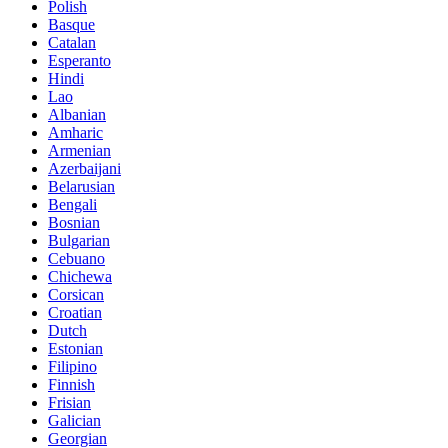
Polish
Basque
Catalan
Esperanto
Hindi
Lao
Albanian
Amharic
Armenian
Azerbaijani
Belarusian
Bengali
Bosnian
Bulgarian
Cebuano
Chichewa
Corsican
Croatian
Dutch
Estonian
Filipino
Finnish
Frisian
Galician
Georgian