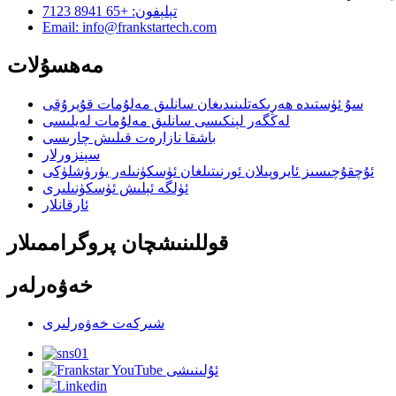
تېلېفون: +65 8941 7123
Email: info@frankstartech.com
مەھسۇلات
سۇ ئۈستىدە ھەرىكەتلىنىدىغان سانلىق مەلۇمات قۇيرۇقى
لەڭگەر لېنكىسى سانلىق مەلۇمات لەيلىسى
باشقا نازارەت قىلىش چارىسى
سېنزورلار
ئۇچقۇچىسىز ئايروپىلان ئورنىتىلغان ئۈسكۈنىلەر يۈرۈشلۈكى
ئۈلگە ئېلىش ئۈسكۈنىلىرى
ئارقانلار
قوللىنىشچان پروگراممىلار
خەۋەرلەر
شىركەت خەۋەرلىرى