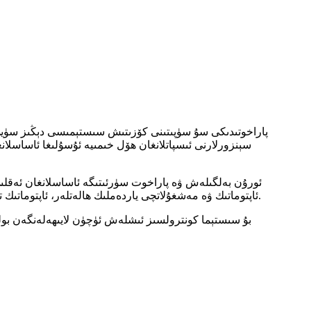
سېنزورلارنى ئىسپاتلانغان ھۆل خىمىيە ئۇسۇلىغا ئاساسلان
ئاپتوماتىك ۋە مەشغۇلاتچى ياردەملىك ھالەتلەر، ئاپتوماتىك تەڭشەش ۋە ئاسراش بىلەن بىرلىكتە، ئۇزۇن مۇددەتلىك مۇقىملىق، ئىشەنچلىكلىك ۋە تۆۋەن مەشغۇلات يۈكىنى كاپالەتلەندۈرىدۇ.
بۇ سىستېما كونترولسىز ئىشلەش ئۈچۈن لايىھەلەنگەن بولۇ