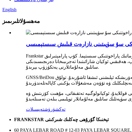
English
مەھسۇلاتلىرىمىز
ىكى سۇ سۈپىتىنى نازارەت قىلىش سىستېمىسى
Frankstar پاراخوتىدىكى سۇ سۈپىتىنى كۆزىتىش سىستېمىسى دېڭىز سۈيى سۈپىتىنى ئۈزلۈكسىز كۆزىتىش ئۈچۈن تولۇق بىر گەۋدىلەشكەن، ئاپتوماتىك پاراخوتتىكى سىستېما. كۆپ پارامېتىرلىق
، ھەقىقىي ئوكيان شارائىتىدا تەجرىبىخانا دەرىجىسىدىكى
سانلىق مەلۇماتلارنى يەتكۈزۈپ بېرىدۇ.
GNSS/BeiDou ئورۇن بەلگىلەش ۋە پاراخوت سۈرئىتىگە ئاساسلانغان ئەقلىي ئىقتىدارلىق كونترول قىلىش يول باشلاش جەريانىدا ماسلىشىشچان ئەۋرىشكە ئېلىشنى ئىشقا ئاشۇرىدۇ. تولۇق
وللايدۇ، ئوكيانولوگىيە تەتقىقاتى، مۇھىت كۆزىتىش ۋە
تەكشۈرۈش
تەپسىلات
FRANKSTAR تېخنىكا گۇرۇھى چەكلىك شىركىتى
60 PAYA LEBAR ROAD # 12-03 PAYA LEBAR SQUARE,