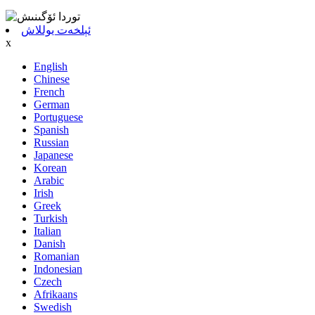
ئېلخەت يوللاش
x
English
Chinese
French
German
Portuguese
Spanish
Russian
Japanese
Korean
Arabic
Irish
Greek
Turkish
Italian
Danish
Romanian
Indonesian
Czech
Afrikaans
Swedish