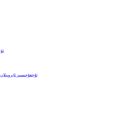
ئۇچ
ئۇچقۇچىسىز ئايروپىلان 