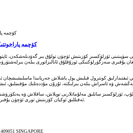
كۆچمە پاراخوتت
غان يۇقىرى سەزگۈرلۈكتىكى ئوزۇقلۇق ئانالىزاتورى بىلەن بىرلەشتۈرۈپ
پ، ئۈزلۈكسىز سانلىق مەلۇماتلارنى توپلاش، ساقلاش ۋە يەتكۈزۈشنى ق
ئەقىللىق ئوكيان كۆزىتىش تورى ئۈچۈن يۇقىرى سۈپەتلىك سانلىق مەلۇماتلار توپلىمى بىلەن تەمىنلەيدۇ.
 409051 SINGAPORE