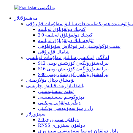
مەھسۇلاتلار
ۇ ئۈستىدە ھەرىكەتلىنىدىغان سانلىق مەلۇمات قۇيرۇقى
كىچىك دولقۇنلۇق لەيلىمە
كىچىك دولقۇنلۇق لەيلىمە 2.0
ئۆلچەملىك دولقۇنلۇق لەيلىمە
نېفىت تۆكۈلۈشىنى ئىز قوغلاش سۇيۇقلۇقى
شامال قۇيرۇقى
لەڭگەر لېنكىسى سانلىق مەلۇمات لەيلىسى
S12 بىرلەشتۈرۈلگەن كۆزىتىش بوينى
S16 بىرلەشتۈرۈلگەن كۆزىتىش بوينى
S30 بىرلەشتۈرۈلگەن كۆزىتىش بوينى
يۇمشاق دېتال مۇلازىمىتى
باشقا نازارەت قىلىش چارىسى
ئېقىم سىستېمىسى
مېزوكوسم سىستېمىسى
دېڭىز دولقۇنى پونكىتى
رادار سۇ سەۋىيەسى پونكىتى
سېنزورلار
دولقۇن سېنزورى 2.0
RNSS دولقۇن سېنزورى
رادار دولقۇن ۋە سۇ سەۋىيەسى سېنزورى