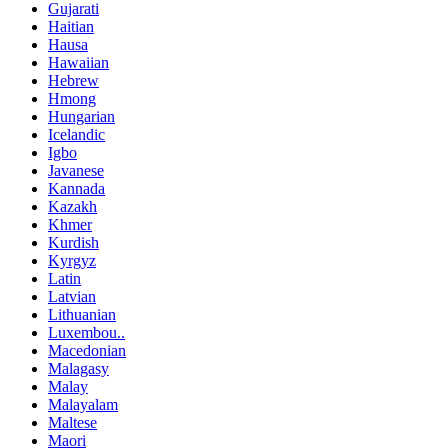
Gujarati
Haitian
Hausa
Hawaiian
Hebrew
Hmong
Hungarian
Icelandic
Igbo
Javanese
Kannada
Kazakh
Khmer
Kurdish
Kyrgyz
Latin
Latvian
Lithuanian
Luxembou..
Macedonian
Malagasy
Malay
Malayalam
Maltese
Maori