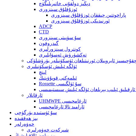
دېڭىز دولقۇنى خاتىرىلىگۈچ
ئوزۇقلۇق سېنزورى
پاراخوتتىن چىققان ئوزۇقلۇق سېنزورى
ئورنىدىكى ئوزۇقلۇق سېنزورى
ADCP
CTD
سۇ سۈپىتى سېنزورى
گىدروفون
كونترول سېنزورلىرى
تەكشۈرۈش ئەسۋابلىرى
قۇچىسىز ئايروپىلان ئورنىتىلغان ئۈسكۈنىلەر يۈرۈشلۈكى
ئۈلگە ئېلىش ئۈسكۈنىلىرى
لېنچ
ئىلمەكنى قويۇۋېتىڭ
Rossette سۇ ئۈلگىسى
ئارقىلىق ئېلىپ بېرىلغان ئۈلگە ئېلىش سىستېمىسى
ئارقانلار
UHMWPE ئارغامچىسى
ئارامىد تالا ئارغامچىسى
سۇ ئۈستىدە يۈرگۈچى
بىز ھەققىدە
خەۋەرلەر
شىركەت خەۋەرلىرى
بىز بىلەن ئالاقىلىشىڭ