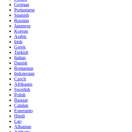
German
Portuguese
Spanish
Russian
Japanese
Korean
Arabic
Irish
Greek
Turkish
Italian
Danish
Romanian
Indonesian
Czech
Afrikaans
Swedish
Polish
Basque
Catalan
Esperanto
Hindi
Lao
Albanian
Amharic