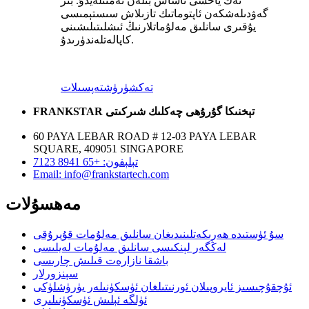
ئەڭ ياخشى ئاساس بىلەن تەمىنلەيدۇ. بىر
گەۋدىلەشكەن ئاپتوماتىك تازىلاش سىستېمىسى
يۇقىرى سانلىق مەلۇماتلارنىڭ ئىشلىتىلىشىنى
كاپالەتلەندۈرىدۇ.
تەكشۈرۈش
تەپسىلات
FRANKSTAR تېخنىكا گۇرۇھى چەكلىك شىركىتى
60 PAYA LEBAR ROAD # 12-03 PAYA LEBAR
SQUARE, 409051 SINGAPORE
تېلېفون: +65 8941 7123
Email: info@frankstartech.com
مەھسۇلات
سۇ ئۈستىدە ھەرىكەتلىنىدىغان سانلىق مەلۇمات قۇيرۇقى
لەڭگەر لېنكىسى سانلىق مەلۇمات لەيلىسى
باشقا نازارەت قىلىش چارىسى
سېنزورلار
ئۇچقۇچىسىز ئايروپىلان ئورنىتىلغان ئۈسكۈنىلەر يۈرۈشلۈكى
ئۈلگە ئېلىش ئۈسكۈنىلىرى