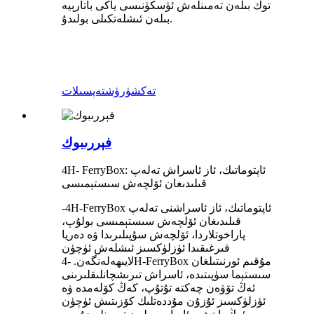
توك بىلەن تەمىنلەش ئۈسكۈنىسى ياكى باتارېيە
بىلەن ئىشلەتكىلى بولىدۇ.
تەكشۈرۈش
تەپسىلات
فېررىبوك
4H- FerryBox: ئاپتوماتىك، ئاز ئاسراش تەلەپ
قىلىدىغان ئۆلچەش سىستېمىسى
-4H-FerryBox ئاپتوماتىك، ئاز ئاسراشنى تەلەپ
قىلىدىغان ئۆلچەش سىستېمىسى بولۇپ،
پاراخوتلاردا، ئۆلچەش سۇپىلىرىدا ۋە دەريا
قىرغىقىدا ئۈزلۈكسىز ئىشلەش ئۈچۈن
لايىھەلەنگەن. -4H-FerryBox مۇقىم ئورنىتىلغان
سىستېما سۈپىتىدە، ئاسراش تىرىشچانلىقلىرىنى
ئەڭ تۆۋەن چەكتە تۇتۇپ، كەڭ كۆلەمدە ۋە
ئۈزلۈكسىز ئۇزۇن مۇددەتلىك كۆزىتىش ئۈچۈن