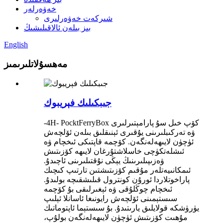
خەۋەرلەر
شىركەت خەۋەرلىرى
بىز بىلەن ئالاقىلىشىڭ
English
مەھسۇلاتلىرىمىز
جىبكىلىك فېريبوك
-4H- PocktFerryBox كۆپ خىل سۇ پارامېتىرلىرى
ۋە تەركىبلىرىنى يۇقىرى ئېنىقلىق بىلەن ئۆلچەش
ئۈچۈن لايىھەلەنگەن. كۆچمە قاپتىكى ئىخچام ۋە
ئىشلەتكۈچى خاسلاشتۇرغان لايىھە كۆزىتىش
ۋەزىپىلىرىنىڭ يېڭى نۇقتىلىرىنى ئاچىدۇ.
ئىمكانىيەتلەر مۇقىم كۆزىتىشتىن تارتىپ كىچىك
پاراخوتلاردا ئورۇن كونترول قىلىشقىچە بولىدۇ.
ئىخچام چوڭلۇقى ۋە ئېغىرلىقى بۇ كۆچمە
سىستېمىنى ئۆلچەش رايونىغا ئاسانلا ئېلىپ
يۈرۈشكە قولايلىق يارىتىدۇ. بۇ سىستېما ئاپتوماتىك
مۇھىت كۆزىتىش ئۈچۈن لايىھەلەنگەن بولۇپ،