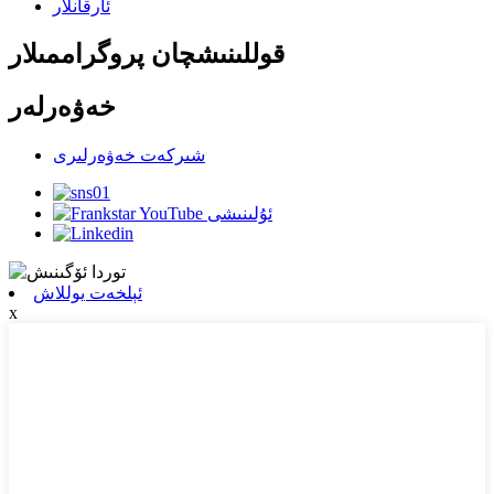
ئارقانلار
قوللىنىشچان پروگراممىلار
خەۋەرلەر
شىركەت خەۋەرلىرى
ئېلخەت يوللاش
x