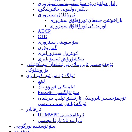
رادار دولقۇن ۋە سۇ سەۋىيەسى سېنزورى
دېڭىز دولقۇنى خاتىرىلىگۈچ
ئوزۇقلۇق سېنزورى
پاراخوتتىن چىققان ئوزۇقلۇق سېنزورى
ئورنىدىكى ئوزۇقلۇق سېنزورى
ADCP
CTD
سۇ سۈپىتى سېنزورى
گىدروفون
كونترول سېنزورلىرى
تەكشۈرۈش ئەسۋابلىرى
ئۇچقۇچىسىز ئايروپىلان ئورنىتىلغان ئۈسكۈنىلەر
يۈرۈشلۈكى
ئۈلگە ئېلىش ئۈسكۈنىلىرى
لېنچ
ئىلمەكنى قويۇۋېتىڭ
Rossette سۇ ئۈلگىسى
ئۇچقۇچىسىز ئايروپىلان ئارقىلىق ئېلىپ بېرىلغان
ئۈلگە ئېلىش سىستېمىسى
ئارقانلار
UHMWPE ئارغامچىسى
ئارامىد تالا ئارغامچىسى
سۇ ئۈستىدە يۈرگۈچى
بىز ھەققىدە