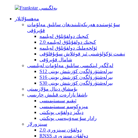
مەھسۇلاتلار
سۇ ئۈستىدە ھەرىكەتلىنىدىغان سانلىق مەلۇمات
قۇيرۇقى
كىچىك دولقۇنلۇق لەيلىمە
كىچىك دولقۇنلۇق لەيلىمە 2.0
ئۆلچەملىك دولقۇنلۇق لەيلىمە
نېفىت تۆكۈلۈشىنى ئىز قوغلاش سۇيۇقلۇقى
شامال قۇيرۇقى
لەڭگەر لېنكىسى سانلىق مەلۇمات لەيلىسى
S12 بىرلەشتۈرۈلگەن كۆزىتىش بوينى
S16 بىرلەشتۈرۈلگەن كۆزىتىش بوينى
S30 بىرلەشتۈرۈلگەن كۆزىتىش بوينى
يۇمشاق دېتال مۇلازىمىتى
باشقا نازارەت قىلىش چارىسى
ئېقىم سىستېمىسى
مېزوكوسم سىستېمىسى
دېڭىز دولقۇنى پونكىتى
رادار سۇ سەۋىيەسى پونكىتى
سېنزورلار
دولقۇن سېنزورى 2.0
RNSS دولقۇن سېنزورى