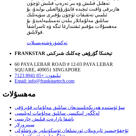
تەھلىل قىلىش ۋە بىر تەرەپ قىلىش ئۈچۈن
ھازىرقى ۋاقىت ئىچىدە قايتۇرۇۋالغىلى بولىدۇ، بۇ
ئىلمىي تەتقىقات ئۈچۈن يۇقىرى سۈپەتلىك
سانلىق مەلۇماتلار بىلەن تەمىنلىيەلەيدۇ. بۇ
مەھسۇلات مۇقىم ئىقتىدارغا ئىگە ۋە ئاسراشقا
قولايلىق.
تەكشۈرۈش
تەپسىلات
FRANKSTAR تېخنىكا گۇرۇھى چەكلىك شىركىتى
60 PAYA LEBAR ROAD # 12-03 PAYA LEBAR
SQUARE, 409051 SINGAPORE
تېلېفون: +65 8941 7123
Email: info@frankstartech.com
مەھسۇلات
سۇ ئۈستىدە ھەرىكەتلىنىدىغان سانلىق مەلۇمات قۇيرۇقى
لەڭگەر لېنكىسى سانلىق مەلۇمات لەيلىسى
باشقا نازارەت قىلىش چارىسى
سېنزورلار
ئۇچقۇچىسىز ئايروپىلان ئورنىتىلغان ئۈسكۈنىلەر يۈرۈشلۈكى