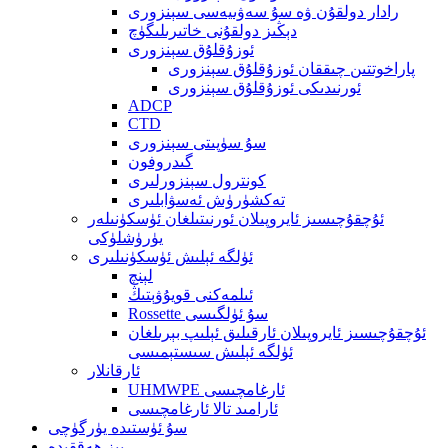
رادار دولقۇن ۋە سۇ سەۋىيەسى سېنزورى
دېڭىز دولقۇنى خاتىرىلىگۈچ
ئوزۇقلۇق سېنزورى
پاراخوتتىن چىققان ئوزۇقلۇق سېنزورى
ئورنىدىكى ئوزۇقلۇق سېنزورى
ADCP
CTD
سۇ سۈپىتى سېنزورى
گىدروفون
كونترول سېنزورلىرى
تەكشۈرۈش ئەسۋابلىرى
ئۇچقۇچىسىز ئايروپىلان ئورنىتىلغان ئۈسكۈنىلەر
يۈرۈشلۈكى
ئۈلگە ئېلىش ئۈسكۈنىلىرى
لېنچ
ئىلمەكنى قويۇۋېتىڭ
Rossette سۇ ئۈلگىسى
ئۇچقۇچىسىز ئايروپىلان ئارقىلىق ئېلىپ بېرىلغان
ئۈلگە ئېلىش سىستېمىسى
ئارقانلار
UHMWPE ئارغامچىسى
ئارامىد تالا ئارغامچىسى
سۇ ئۈستىدە يۈرگۈچى
بىز ھەققىدە