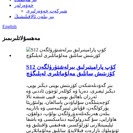
خەۋەرلەر
شىركەت خەۋەرلىرى
بىز بىلەن ئالاقىلىشىڭ
English
مەھسۇلاتلىرىمىز
S12 كۆپ پارامېتىرلىق بىرلەشتۈرۈلگەن
كۆزىتىش سانلىق مەلۇماتلىرى لەيلىگۈچ
بىر گەۋدىلەشكەن كۆزىتىش بوينى دېڭىز بويى،
دېڭىز ئېغىزى، دەريا ۋە كۆللەر ئۈچۈن ئاددىي ۋە
ئەرزان باھالىق بوينى. قېپى شىشە تالا
كۈچەيتىلگەن سۇلياۋدىن ياسالغان، پولىئۇرېئا
پۈركۈلگەن، قۇياش ئېنېرگىيەسى ۋە باتارېيە
بىلەن ھەرىكەتلەندۈرۈلگەن بولۇپ، دولقۇن،
ھاۋارايى، سۇ گىدرولوگىيە دىنامىكىسى ۋە باشقا
ئېلېمېنتلارنى ئۈزلۈكسىز، ھەقىقىي ۋاقىتلىق ۋە
ئۈنۈملۈك نازارەت قىلالايدۇ. سانلىق مەلۇماتلارنى