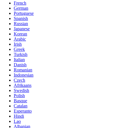
French
German
Portuguese
Spanish
Russian
Japanese
Korean
Arabic
Irish
Greek
Turkish
Italian
Danish
Romanian
Indonesian
Czech
Afrikaans
Swedish
Polish
Basque
Catalan
Esperanto
Hindi
Lao
Albanian