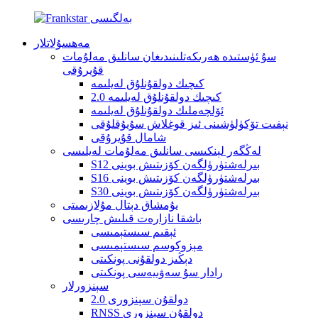
مەھسۇلاتلار
سۇ ئۈستىدە ھەرىكەتلىنىدىغان سانلىق مەلۇمات
قۇيرۇقى
كىچىك دولقۇنلۇق لەيلىمە
كىچىك دولقۇنلۇق لەيلىمە 2.0
ئۆلچەملىك دولقۇنلۇق لەيلىمە
نېفىت تۆكۈلۈشىنى ئىز قوغلاش سۇيۇقلۇقى
شامال قۇيرۇقى
لەڭگەر لېنكىسى سانلىق مەلۇمات لەيلىسى
S12 بىرلەشتۈرۈلگەن كۆزىتىش بوينى
S16 بىرلەشتۈرۈلگەن كۆزىتىش بوينى
S30 بىرلەشتۈرۈلگەن كۆزىتىش بوينى
يۇمشاق دېتال مۇلازىمىتى
باشقا نازارەت قىلىش چارىسى
ئېقىم سىستېمىسى
مېزوكوسم سىستېمىسى
دېڭىز دولقۇنى پونكىتى
رادار سۇ سەۋىيەسى پونكىتى
سېنزورلار
دولقۇن سېنزورى 2.0
RNSS دولقۇن سېنزورى