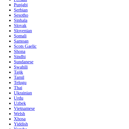
Punjabi
Serbian
Sesotho
Sinhala
Slovak
Slovenian
Somali
Samoan
Scots Gaelic
Shona
Sindhi
Sundanese
Swahili
Tajik
Tamil
Telugu
Thai
Ukrainian
Urdu
Uzbek
Vietnamese
Welsh
Xhosa
Yiddish