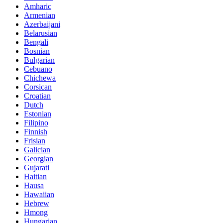
Amharic
Armenian
Azerbaijani
Belarusian
Bengali
Bosnian
Bulgarian
Cebuano
Chichewa
Corsican
Croatian
Dutch
Estonian
Filipino
Finnish
Frisian
Galician
Georgian
Gujarati
Haitian
Hausa
Hawaiian
Hebrew
Hmong
Hungarian