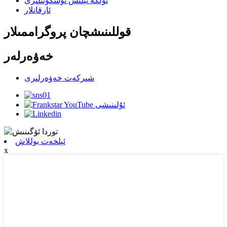
ئۈلگە ئېلىش ئۈسكۈنىلىرى
ئارقانلار
قوللىنىشچان پروگراممىلار
خەۋەرلەر
شىركەت خەۋەرلىرى
ئېلخەت يوللاش
x