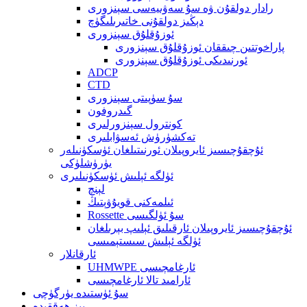
رادار دولقۇن ۋە سۇ سەۋىيەسى سېنزورى
دېڭىز دولقۇنى خاتىرىلىگۈچ
ئوزۇقلۇق سېنزورى
پاراخوتتىن چىققان ئوزۇقلۇق سېنزورى
ئورنىدىكى ئوزۇقلۇق سېنزورى
ADCP
CTD
سۇ سۈپىتى سېنزورى
گىدروفون
كونترول سېنزورلىرى
تەكشۈرۈش ئەسۋابلىرى
ئۇچقۇچىسىز ئايروپىلان ئورنىتىلغان ئۈسكۈنىلەر
يۈرۈشلۈكى
ئۈلگە ئېلىش ئۈسكۈنىلىرى
لېنچ
ئىلمەكنى قويۇۋېتىڭ
Rossette سۇ ئۈلگىسى
ئۇچقۇچىسىز ئايروپىلان ئارقىلىق ئېلىپ بېرىلغان
ئۈلگە ئېلىش سىستېمىسى
ئارقانلار
UHMWPE ئارغامچىسى
ئارامىد تالا ئارغامچىسى
سۇ ئۈستىدە يۈرگۈچى
بىز ھەققىدە