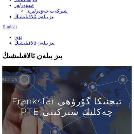
خەۋەرلەر
شىركەت خەۋەرلىرى
بىز بىلەن ئالاقىلىشىڭ
English
ئۆي
بىز بىلەن ئالاقىلىشىڭ
بىز بىلەن ئالاقىلىشىڭ
Frankstar تېخنىكا گۇرۇھى
PTE چەكلىك شىركىتى