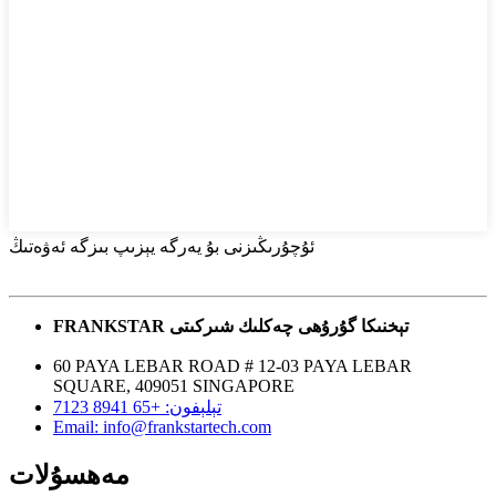
ئۇچۇرىڭىزنى بۇ يەرگە يېزىپ بىزگە ئەۋەتىڭ
FRANKSTAR تېخنىكا گۇرۇھى چەكلىك شىركىتى
60 PAYA LEBAR ROAD # 12-03 PAYA LEBAR
SQUARE, 409051 SINGAPORE
تېلېفون: +65 8941 7123
Email: info@frankstartech.com
مەھسۇلات