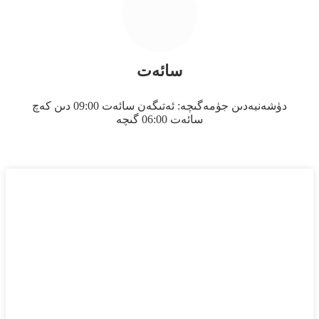
سائەت
دۈشەنبەدىن جۈمەگىچە: ئەتىگەن سائەت 09:00 دىن كەچ
سائەت 06:00 گىچە