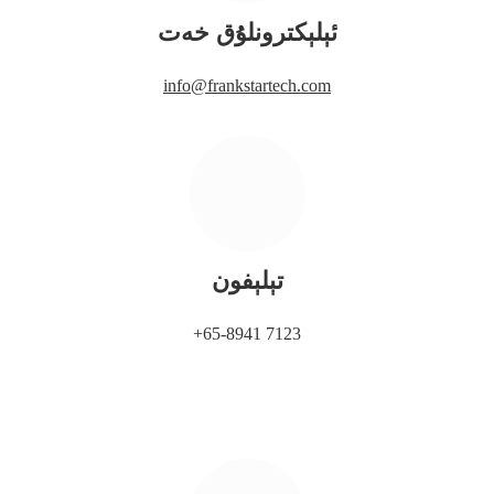
ئېلېكترونلۇق خەت
info@frankstartech.com
تېلېفون
+65-8941 7123