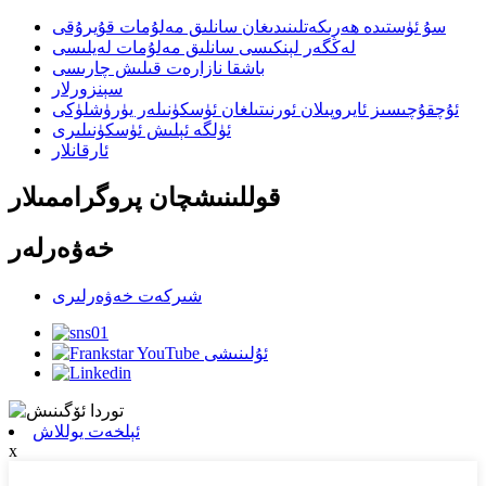
سۇ ئۈستىدە ھەرىكەتلىنىدىغان سانلىق مەلۇمات قۇيرۇقى
لەڭگەر لېنكىسى سانلىق مەلۇمات لەيلىسى
باشقا نازارەت قىلىش چارىسى
سېنزورلار
ئۇچقۇچىسىز ئايروپىلان ئورنىتىلغان ئۈسكۈنىلەر يۈرۈشلۈكى
ئۈلگە ئېلىش ئۈسكۈنىلىرى
ئارقانلار
قوللىنىشچان پروگراممىلار
خەۋەرلەر
شىركەت خەۋەرلىرى
ئېلخەت يوللاش
x