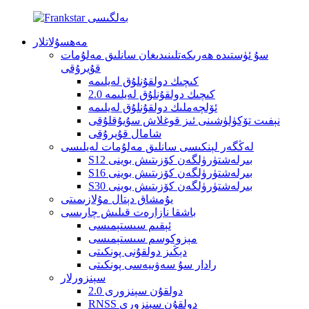
مەھسۇلاتلار
سۇ ئۈستىدە ھەرىكەتلىنىدىغان سانلىق مەلۇمات
قۇيرۇقى
كىچىك دولقۇنلۇق لەيلىمە
كىچىك دولقۇنلۇق لەيلىمە 2.0
ئۆلچەملىك دولقۇنلۇق لەيلىمە
نېفىت تۆكۈلۈشىنى ئىز قوغلاش سۇيۇقلۇقى
شامال قۇيرۇقى
لەڭگەر لېنكىسى سانلىق مەلۇمات لەيلىسى
S12 بىرلەشتۈرۈلگەن كۆزىتىش بوينى
S16 بىرلەشتۈرۈلگەن كۆزىتىش بوينى
S30 بىرلەشتۈرۈلگەن كۆزىتىش بوينى
يۇمشاق دېتال مۇلازىمىتى
باشقا نازارەت قىلىش چارىسى
ئېقىم سىستېمىسى
مېزوكوسم سىستېمىسى
دېڭىز دولقۇنى پونكىتى
رادار سۇ سەۋىيەسى پونكىتى
سېنزورلار
دولقۇن سېنزورى 2.0
RNSS دولقۇن سېنزورى