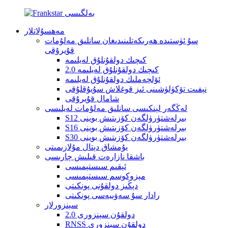
مەھسۇلاتلار
سۇ ئۈستىدە ھەرىكەتلىنىدىغان سانلىق مەلۇمات
قۇيرۇقى
كىچىك دولقۇنلۇق لەيلىمە
كىچىك دولقۇنلۇق لەيلىمە 2.0
ئۆلچەملىك دولقۇنلۇق لەيلىمە
نېفىت تۆكۈلۈشىنى ئىز قوغلاش سۇيۇقلۇقى
شامال قۇيرۇقى
لەڭگەر لېنكىسى سانلىق مەلۇمات لەيلىسى
S12 بىرلەشتۈرۈلگەن كۆزىتىش بوينى
S16 بىرلەشتۈرۈلگەن كۆزىتىش بوينى
S30 بىرلەشتۈرۈلگەن كۆزىتىش بوينى
يۇمشاق دېتال مۇلازىمىتى
باشقا نازارەت قىلىش چارىسى
ئېقىم سىستېمىسى
مېزوكوسم سىستېمىسى
دېڭىز دولقۇنى پونكىتى
رادار سۇ سەۋىيەسى پونكىتى
سېنزورلار
دولقۇن سېنزورى 2.0
RNSS دولقۇن سېنزورى