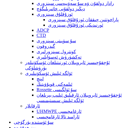
رادار دولقۇن ۋە سۇ سەۋىيەسى سېنزورى
دېڭىز دولقۇنى خاتىرىلىگۈچ
ئوزۇقلۇق سېنزورى
پاراخوتتىن چىققان ئوزۇقلۇق سېنزورى
ئورنىدىكى ئوزۇقلۇق سېنزورى
ADCP
CTD
سۇ سۈپىتى سېنزورى
گىدروفون
كونترول سېنزورلىرى
تەكشۈرۈش ئەسۋابلىرى
ئۇچقۇچىسىز ئايروپىلان ئورنىتىلغان ئۈسكۈنىلەر
يۈرۈشلۈكى
ئۈلگە ئېلىش ئۈسكۈنىلىرى
لېنچ
ئىلمەكنى قويۇۋېتىڭ
Rossette سۇ ئۈلگىسى
ئۇچقۇچىسىز ئايروپىلان ئارقىلىق ئېلىپ بېرىلغان
ئۈلگە ئېلىش سىستېمىسى
ئارقانلار
UHMWPE ئارغامچىسى
ئارامىد تالا ئارغامچىسى
سۇ ئۈستىدە يۈرگۈچى
بىز ھەققىدە