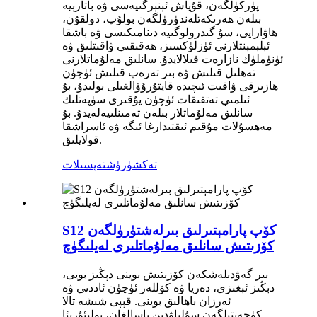
پۈركۈلگەن، قۇياش ئېنېرگىيەسى ۋە باتارېيە
بىلەن ھەرىكەتلەندۈرۈلگەن بولۇپ، دولقۇن،
ھاۋارايى، سۇ گىدرولوگىيە دىنامىكىسى ۋە باشقا
ئېلېمېنتلارنى ئۈزلۈكسىز، ھەقىقىي ۋاقىتلىق ۋە
ئۈنۈملۈك نازارەت قىلالايدۇ. سانلىق مەلۇماتلارنى
تەھلىل قىلىش ۋە بىر تەرەپ قىلىش ئۈچۈن
ھازىرقى ۋاقىت ئىچىدە قايتۇرۇۋالغىلى بولىدۇ، بۇ
ئىلمىي تەتقىقات ئۈچۈن يۇقىرى سۈپەتلىك
سانلىق مەلۇماتلار بىلەن تەمىنلىيەلەيدۇ. بۇ
مەھسۇلات مۇقىم ئىقتىدارغا ئىگە ۋە ئاسراشقا
قولايلىق.
تەكشۈرۈش
تەپسىلات
S12 كۆپ پارامېتىرلىق بىرلەشتۈرۈلگەن
كۆزىتىش سانلىق مەلۇماتلىرى لەيلىگۈچ
بىر گەۋدىلەشكەن كۆزىتىش بوينى دېڭىز بويى،
دېڭىز ئېغىزى، دەريا ۋە كۆللەر ئۈچۈن ئاددىي ۋە
ئەرزان باھالىق بوينى. قېپى شىشە تالا
كۈچەيتىلگەن سۇلياۋدىن ياسالغان، پولىئۇرېئا