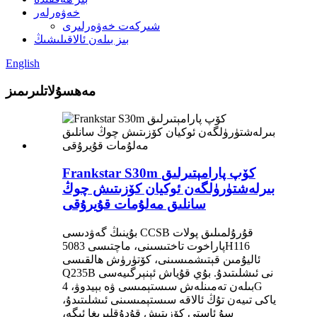
خەۋەرلەر
شىركەت خەۋەرلىرى
بىز بىلەن ئالاقىلىشىڭ
English
مەھسۇلاتلىرىمىز
Frankstar S30m كۆپ پارامېتىرلىق
بىرلەشتۈرۈلگەن ئوكيان كۆزىتىش چوڭ
سانلىق مەلۇمات قۇيرۇقى
بۇينىڭ گەۋدىسى CCSB قۇرۇلمىلىق پولات
پاراخوت تاختىسىنى، ماچتىسى 5083H116
ئاليۇمىن قېتىشمىسىنى، كۆتۈرۈش ھالقىسى
Q235B نى ئىشلىتىدۇ. بۇي قۇياش ئېنېرگىيەسى
بىلەن تەمىنلەش سىستېمىسى ۋە بېيدوۋ، 4G
ياكى تىيەن تۇڭ ئالاقە سىستېمىسىنى ئىشلىتىدۇ،
سۇ ئاستى كۆزىتىش قۇدۇقلىرىغا ئىگە،