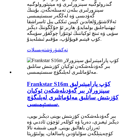
گىدرولوگىيە سېنزورلىرى ۋە مېتېئورولوگىيە
سېنزورلىرى بىلەن تەمىنلەنگەن. بۇينىڭ
گەۋدىسى ۋە لەڭگەر سىستېمىسى
ئەلالاشتۇرۇلغاندىن كېيىن ئىككى يىل ئاسراشقا
ئېھتىياجلىق بولمايدۇ. ھازىر ئۇ جۇڭگونىڭ دېڭىز
سۈيى ۋە تىنچ ئوكياننىڭ ئوتتۇرا چوڭقۇر سۈيىگە
كۆپ قېتىم قويۇلۇپ، مۇقىم ئىشلەيدۇ.
تەكشۈرۈش
تەپسىلات
Frankstar S16m كۆپ پارامېتىرلىق
سېنزورلار بىر گەۋدىلەشكەن ئوكيان
كۆزىتىش سانلىق مەلۇماتلىرى لەيلىگۈچ
سىستېمىسى.
بىر گەۋدىلەشكەن كۆزىتىش بوينى دېڭىز بويى،
دېڭىز ئېغىزى، دەريا ۋە كۆللەر ئۈچۈن ئاددىي ۋە
ئەرزان باھالىق بوينى. قېپى شىشە تالا
كۈچەيتىلگەن سۇلياۋدىن ياسالغان، پولىئۇرېئا