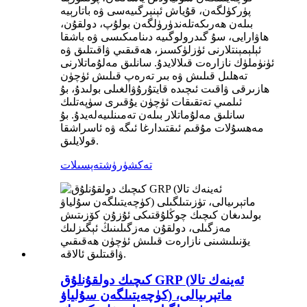
پۈركۈلگەن، قۇياش ئېنېرگىيەسى ۋە باتارېيە
بىلەن ھەرىكەتلەندۈرۈلگەن بولۇپ، دولقۇن،
ھاۋارايى، سۇ گىدرولوگىيە دىنامىكىسى ۋە باشقا
ئېلېمېنتلارنى ئۈزلۈكسىز، ھەقىقىي ۋاقىتلىق ۋە
ئۈنۈملۈك نازارەت قىلالايدۇ. سانلىق مەلۇماتلارنى
تەھلىل قىلىش ۋە بىر تەرەپ قىلىش ئۈچۈن
ھازىرقى ۋاقىت ئىچىدە قايتۇرۇۋالغىلى بولىدۇ، بۇ
ئىلمىي تەتقىقات ئۈچۈن يۇقىرى سۈپەتلىك
سانلىق مەلۇماتلار بىلەن تەمىنلىيەلەيدۇ. بۇ
مەھسۇلات مۇقىم ئىقتىدارغا ئىگە ۋە ئاسراشقا
قولايلىق.
تەكشۈرۈش
تەپسىلات
كىچىك دولقۇنلۇق GRP (ئەينەك تالا
كۈچەيتىلگەن سۇلياۋ) ماتېرىيالى،