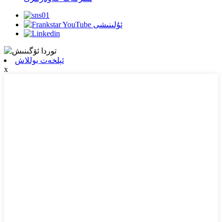
ئېلخەت يوللاش
x