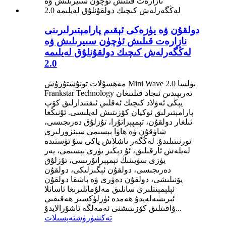
دولقۇن ۋە يۈزەكى ئېقىم پارامېتىرلىرىنى
نازارەت قىلىش ئۈچۈن سىيرىلىش ۋە
لەڭگەرلەش كىچىك دولقۇنلۇق لەيلىمە
2.0
مەھسۇلات تونۇشتۇرۇش Mini Wave 2.0 بولسا
Frankstar Technology تەرىپىدىن ئىجاد قىلىنغان
يېڭى ئەۋلاد كىچىك ئەقلىي ئىقتىدارلىق كۆپ
پارامېتىرلىق ئوكيان كۆزىتىش لەيلىسى. ئۇنىڭغا
ئىلغار دولقۇن، تېمپېراتۇرا، تۇزلۇق دەرىجىسى،
شاۋقۇن ۋە ھاۋا بېسىمى سېنزورلىرى
ئورنىتىلىدۇ. لەڭگەر تاشلاش ياكى سۇ ئۈستىدە
لەيلەش ئارقىلىق، ئۇ دېڭىز يۈزى بېسىمى، يەر
يۈزى سۈيىنىڭ تېمپېراتۇرىسى، تۇزلۇق
دەرىجىسى، دولقۇن ئېگىزلىكى، دولقۇن
يۆنىلىشى، دولقۇن دەۋرى ۋە باشقا دولقۇن
ئېلېمېنتلىرى سانلىق مەلۇماتلىرىغا ئاسانلا
ئېرىشەلەيدۇ ھەمدە ئۈزلۈكسىز ھەقىقىي
ۋاقىتلىق كۆزىتىشنى ئەمەلگە ئاشۇرالايدۇ...
تەكشۈرۈش
تەپسىلات