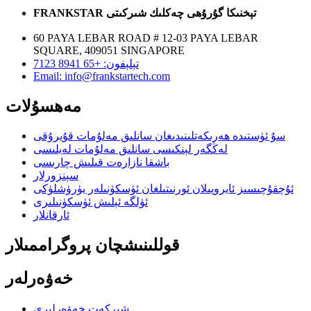
FRANKSTAR تېخنىكا گۇرۇھى چەكلىك شىركىتى
60 PAYA LEBAR ROAD # 12-03 PAYA LEBAR
SQUARE, 409051 SINGAPORE
تېلېفون: +65 8941 7123
Email: info@frankstartech.com
مەھسۇلات
سۇ ئۈستىدە ھەرىكەتلىنىدىغان سانلىق مەلۇمات قۇيرۇقى
لەڭگەر لېنكىسى سانلىق مەلۇمات لەيلىسى
باشقا نازارەت قىلىش چارىسى
سېنزورلار
ئۇچقۇچىسىز ئايروپىلان ئورنىتىلغان ئۈسكۈنىلەر يۈرۈشلۈكى
ئۈلگە ئېلىش ئۈسكۈنىلىرى
ئارقانلار
قوللىنىشچان پروگراممىلار
خەۋەرلەر
شىركەت خەۋەرلىرى