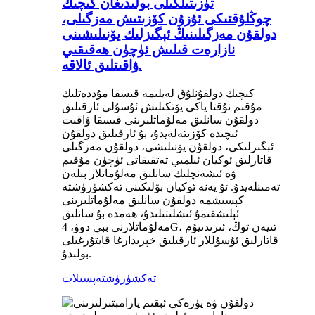
تۈزىتىلگىلى بولىدىغان كىچىك
چوڭلۇقتىكى ئۇزۇن كۆزىتىش مەزگىلى،
دولقۇن مەزگىلىنىڭ ئېگىزلىك يۆنىلىشىنى
نازارەت قىلىش ئۈچۈن ھەقىقىي
ۋاقىتلىق ئالاقە.
كىچىك دولقۇنلۇق لەيلىمە قىسقا مۇددەتلىك
مۇقىم نۇقتا ياكى يۆتكىلىش ئۇسۇلى ئارقىلىق
دولقۇن سانلىق مەلۇماتلىرىنى قىسقا ۋاقىت
ئىچىدە كۆزىتەلەيدۇ، بۇ ئارقىلىق دولقۇن
ئېگىزلىكى، دولقۇن يۆنىلىشى، دولقۇن مەزگىلى
قاتارلىق ئوكيان ئىلمىي تەتقىقاتى ئۈچۈن مۇقىم
ۋە ئىشەنچلىك سانلىق مەلۇماتلار بىلەن
تەمىنلەيدۇ. ئۇ يەنە ئوكيان بۆلىكىنى تەكشۈرۈشتە
كېسىشمە دولقۇن سانلىق مەلۇماتلىرىنى
ئېلىشقىمۇ ئىشلىتىلىدۇ، ھەمدە بۇ سانلىق
مەلۇماتلارنى بېي دوۋ، 4G، تىيەن توڭ، ئىرىدىيۇم
قاتارلىق ئۇسۇللار ئارقىلىق خېرىدارغا قايتۇرغىلى
بولىدۇ.
تەكشۈرۈش
تەپسىلات