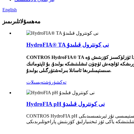
English
مەھسۇلاتلىرىمىز
HydroFIA® TA نى كونترول قىلىدۇ
CONTROS HydroFIA® TA دېڭىز سۈيىدىكى ئومۇمىي ئىشقارلىقنى بېكىتىش ئۈچۈن ئىشلىتىلىدىغان ئېقىم سىستېمىسى. ئۇنى يەر ئۈستى سۈيى ئىشلىتىش جەريانىدا ئۈزلۈكسىز كۆزىتىش ۋە
ۈچۈن ئىشلىتىشكە بولىدۇ. بۇ ئاپتوماتىك TA ئانالىزاتورىنى FerryBoxes قاتارلىق ئىختىيارىي كۆزىتىش پاراخوتلىرىدىكى (VOS) مەۋجۇت ئاپتوماتىك ئۆلچەش
سىستېمىلىرىغا ئاسانلا بىرلەشتۈرگىلى بولىدۇ.
تەكشۈرۈش
تەپسىلات
HydroFIA pH نى كونترول قىلىدۇ
CONTROS HydroFIA pH سىستېمىسى تۇز ئېرىتمىسىدىكى pH قىممىتىنى بېكىتىش ئۈچۈن ئېقىۋاتقان سىستېما بولۇپ، دېڭىز سۈيىدىكى ئۆلچەشلەرگە ئەڭ ماس كېلىدۇ. بۇ ئاپتوماتىك pH