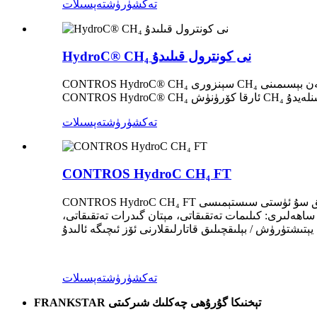
تەكشۈرۈش
تەپسىلات
HydroC® CH₄ نى كونترول قىلىدۇ
CONTROS HydroC® CH₄ سېنزورى CH₄ قىسمەن بېسىمىنى (p CH₄) يەرلىك ۋە توردا ئۆلچەش ئۈچۈن ئىشلىتىلىدىغان ئۆزگىچە سۇ ئاستى / سۇ ئاستى مېتان سېنزورى. كۆپ ئىقتىدارلىق
تەكشۈرۈش
تەپسىلات
CONTROS HydroC CH₄ FT
CONTROS HydroC CH₄ FT پومپا ئورنىتىلغان سىستېمىلار (مەسىلەن، كۆزىتىش پونكىتى) ياكى پاراخوت ئاساسلىق سۇ ئۈستى سىستېمىسى (مەسىلەن، FerryBox) قاتارلىق ئېقىن ئارقىلىق
اھەلىرى: كىلىمات تەتقىقاتى، مېتان گىدرات تەتقىقاتى،
تەكشۈرۈش
تەپسىلات
FRANKSTAR تېخنىكا گۇرۇھى چەكلىك شىركىتى