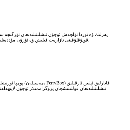
CONTROS HydroC® CH₄ ئارقا كۆرۈنۈش CH₄ قويۇقلۇقىنى نازارەت قىلىش ۋە ئۇزۇن مۇددەتلىك ئورۇنلاشتۇرۇش ئۈچۈن مۇكەممەل ھەل قىلىش چارىسى بىلەن تەمىنلەيدۇ.
ئىشلىتىلىدىغان قوللىنىشچان پروگراممىلار ئۈچۈن لايىھەل