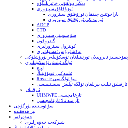
دېڭىز دولقۇنى خاتىرىلىگۈچ
ئوزۇقلۇق سېنزورى
پاراخوتتىن چىققان ئوزۇقلۇق سېنزورى
ئورنىدىكى ئوزۇقلۇق سېنزورى
ADCP
CTD
سۇ سۈپىتى سېنزورى
گىدروفون
كونترول سېنزورلىرى
تەكشۈرۈش ئەسۋابلىرى
قۇچىسىز ئايروپىلان ئورنىتىلغان ئۈسكۈنىلەر يۈرۈشلۈكى
ئۈلگە ئېلىش ئۈسكۈنىلىرى
لېنچ
ئىلمەكنى قويۇۋېتىڭ
Rossette سۇ ئۈلگىسى
ئارقىلىق ئېلىپ بېرىلغان ئۈلگە ئېلىش سىستېمىسى
ئارقانلار
UHMWPE ئارغامچىسى
ئارامىد تالا ئارغامچىسى
سۇ ئۈستىدە يۈرگۈچى
بىز ھەققىدە
خەۋەرلەر
شىركەت خەۋەرلىرى
بىز بىلەن ئالاقىلىشىڭ