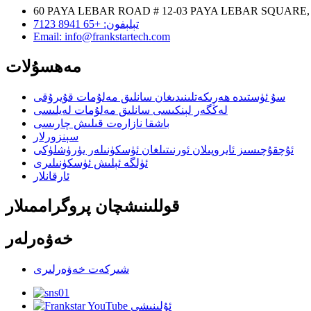
60 PAYA LEBAR ROAD # 12-03 PAYA LEBAR SQUARE,
تېلېفون: +65 8941 7123
Email: info@frankstartech.com
مەھسۇلات
سۇ ئۈستىدە ھەرىكەتلىنىدىغان سانلىق مەلۇمات قۇيرۇقى
لەڭگەر لېنكىسى سانلىق مەلۇمات لەيلىسى
باشقا نازارەت قىلىش چارىسى
سېنزورلار
ئۇچقۇچىسىز ئايروپىلان ئورنىتىلغان ئۈسكۈنىلەر يۈرۈشلۈكى
ئۈلگە ئېلىش ئۈسكۈنىلىرى
ئارقانلار
قوللىنىشچان پروگراممىلار
خەۋەرلەر
شىركەت خەۋەرلىرى