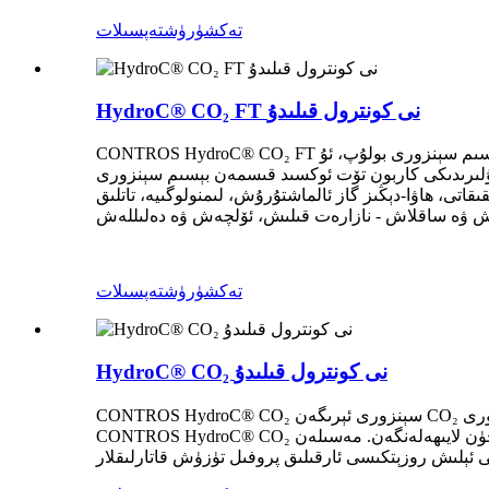
تەكشۈرۈش
تەپسىلات
HydroC® CO₂ FT نى كونترول قىلىدۇ
CONTROS HydroC® CO₂ FT يەر ئۈستى سۈيى كاربون تۆت ئوكسىد قىسمەن بېسىم سېنزورى بولۇپ، ئۇ يەر ئۈستى سۇلىرىدىكى كاربون تۆت ئوكسىد قىسمەن بېسىم سېنزورى بولۇپ، ئۇ
 ئوكسىد قىسمەن بېسىم سېنزورى (FerryBox) بولۇپ، ئۇ يەر ئاستى سۇلىرىدىكى كاربون تۆت ئوكسىد قىسمەن بېسىم سېنزورى (FerryBox) ۋە
قاتى، ھاۋا-دېڭىز گاز ئالماشتۇرۇش، لىمنولوگىيە، تاتلىق
تەكشۈرۈش
تەپسىلات
HydroC® CO₂ نى كونترول قىلىدۇ
CONTROS HydroC® CO₂ سېنزورى ئېرىگەن CO₂ نى يەرلىك ۋە توردا ئۆلچەش ئۈچۈن ئىشلىتىلىدىغان ئۆزگىچە ۋە كۆپ ئىقتىدارلىق سۇ ئاستى / سۇ ئاستى كاربون تۆت ئوكسىد سېنزورى.
CONTROS HydroC® CO₂ ئوخشىمىغان سۇپىلاردا ھەر خىل ئورۇنلاشتۇرۇش لايىھەلىرىگە ئاساسەن ئىشلىتىش ئۈچۈن لايىھەلەنگەن. مەسىلەن، ROV / AUV قاتارلىق ھەرىكەتچان سۇپا