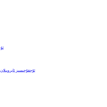
ئۇچ
ئۇچقۇچىسىز ئايروپىلان 