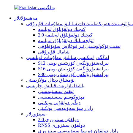
مەھسۇلاتلار
ۇ ئۈستىدە ھەرىكەتلىنىدىغان سانلىق مەلۇمات قۇيرۇقى
كىچىك دولقۇنلۇق لەيلىمە
كىچىك دولقۇنلۇق لەيلىمە 2.0
ئۆلچەملىك دولقۇنلۇق لەيلىمە
نېفىت تۆكۈلۈشىنى ئىز قوغلاش سۇيۇقلۇقى
شامال قۇيرۇقى
لەڭگەر لېنكىسى سانلىق مەلۇمات لەيلىسى
S12 بىرلەشتۈرۈلگەن كۆزىتىش بوينى
S16 بىرلەشتۈرۈلگەن كۆزىتىش بوينى
S30 بىرلەشتۈرۈلگەن كۆزىتىش بوينى
يۇمشاق دېتال مۇلازىمىتى
باشقا نازارەت قىلىش چارىسى
ئېقىم سىستېمىسى
مېزوكوسم سىستېمىسى
دېڭىز دولقۇنى پونكىتى
رادار سۇ سەۋىيەسى پونكىتى
سېنزورلار
دولقۇن سېنزورى 2.0
RNSS دولقۇن سېنزورى
رادار دولقۇن ۋە سۇ سەۋىيەسى سېنزورى