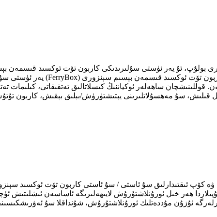
يەر ئۈستى سۇلىرىدىكى كاربون تۆت
. قوللىنىشچان ساھەلەر ئوكياننىڭ كىسلاتالىق تەتقىقاتى، كىلىمات تەتقى