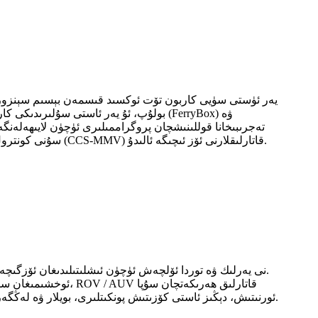
تەجرىبىخانا قوللىنىشچان پروگراممىلىرى ئۈچۈن لايىھەلەنگەن
سۇنى كونترول قىلىش، سۇ مەھسۇلاتلىرىنى يېتىشتۈرۈش/بېلىق بېقىش، كاربون تۇتۇش ۋە ساقلاش - نازارەت قىلىش، ئۆلچەش ۋە دەلىللەش (CCS-MMV) قاتارلىقلارنى ئۆز ئىچىگە ئالىدۇ.
ئورنىتىش، دېڭىز ئاستى كۆزىتىش پونكىتلىرى، بويلار ۋە لەڭگەرلەرگە ئۇزۇن مۇددەتلىك ئورۇنلاشتۇرۇش، شۇنداقلا سۇ ئەۋرىشكىسىنى ئېلىش روزېتكىسى ئارقىلىق پروفىل تۈزۈش قاتارلىقلار.