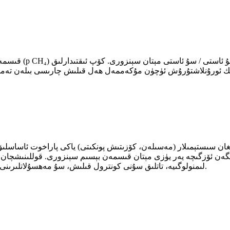
ەنگەن ئۆزگىچە يەر يۈزى مېتان قىسمەن بېسىم سېنزورى. قوللىنىشچان س
لىمنولوگىيە، تاتلىق سۇنى كونترول قىلىش، سۇ مەھسۇلاتلىرىنى يېتىشتۈرۈش / بېلىقچىلىق قاتارلىقلارنى ئۆز ئىچىگە ئالىدۇ.