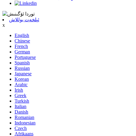
ئېلخەت يوللاش
x
English
Chinese
French
German
Portuguese
Spanish
Russian
Japanese
Korean
Arabic
Irish
Greek
Turkish
Italian
Danish
Romanian
Indonesian
Czech
Afrikaans