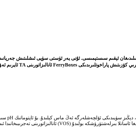
ئايرىم ئەۋرىشكە ئۆلچەش ئ