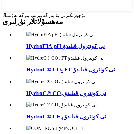
ئۇچۇرىڭىزنى بۇ يەرگە يېزىپ بىزگە ئەۋەتىڭ
مەھسۇلاتلار تۈرلىرى
HydroFIA pH نى كونترول قىلىدۇ
HydroC® CO₂ FT نى كونترول قىلىدۇ
HydroC® CO₂ نى كونترول قىلىدۇ
HydroC® CH₄ نى كونترول قىلىدۇ