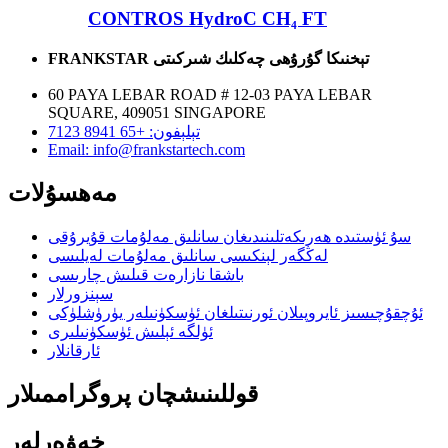
CONTROS HydroC CH₄ FT
FRANKSTAR تېخنىكا گۇرۇھى چەكلىك شىركىتى
60 PAYA LEBAR ROAD # 12-03 PAYA LEBAR
SQUARE, 409051 SINGAPORE
تېلېفون: +65 8941 7123
Email: info@frankstartech.com
مەھسۇلات
سۇ ئۈستىدە ھەرىكەتلىنىدىغان سانلىق مەلۇمات قۇيرۇقى
لەڭگەر لېنكىسى سانلىق مەلۇمات لەيلىسى
باشقا نازارەت قىلىش چارىسى
سېنزورلار
ئۇچقۇچىسىز ئايروپىلان ئورنىتىلغان ئۈسكۈنىلەر يۈرۈشلۈكى
ئۈلگە ئېلىش ئۈسكۈنىلىرى
ئارقانلار
قوللىنىشچان پروگراممىلار
خەۋەرلەر