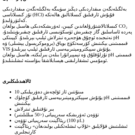
بەلگىلەنگەن مىقداردىكى دېڭىز سۈيىگە بەلگىلەنگەن مىقداردىكى
تۇز كىسلاتاسى (HCl) قۇيۇش ئارقىلىق كىسلاتالىق ھالەتكە
كەلتۈرۈلىدۇ.
كىسلاتالاشتۇرۇلغاندىن كېيىن، ئەۋرىشكەدىكى ھاسىل بولغان CO₂
پەردە ئاساسلىق گاز چىقىرىش ئۈسكۈنىسى ئارقىلىق چىقىرىۋېتىلىدۇ،
نەتىجىدە ئوچۇق ھۈجەيرە تىترلاش ئېلىپ بېرىلىدۇ. كېيىنكى pH
قىممىتىنى بېكىتىش كۆرسەتكۈچ بوياق (بروموكرېسول يېشىلى) ۋە
VIS يۇتۇش سپېكترومېتىرىيەسى ئارقىلىق ئېلىپ بېرىلىدۇ.
تۇزلۇقلۇق ۋە تېمپېراتۇرا بىلەن بىرلىكتە، ھاسىل بولغان pH قىممىتى
ئومۇمىي ئىشقارلىقنى ھېسابلاشقا بىۋاسىتە ئىشلىتىلىدۇ.
ئالاھىدىلىكلىرى
10 مىنۇتتىن ئاز ئۆلچەش دەۋرىيلىكى
يۇتۇش سپېكترومېتىرىيەسى ئارقىلىق كۈچلۈك pH قىممىتىنى
بېكىتىش
بىر نۇقتىلىق تىترلاش
تۆۋەن ئەۋرىشكە سەرپىياتى (<50 مىللىلىتىر)
رېئاگېنت سەرپىياتى تۆۋەن (100 μL)
ئىشلىتىش قۇلايلىق «ئۇلاپ ئىشلەتكىلى بولىدىغان» رېئاگېنت
كارتىجلىرى