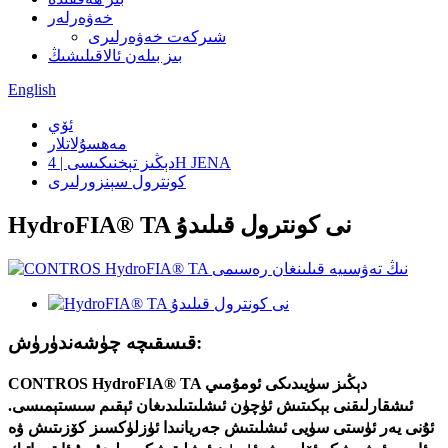
خەۋەرلەر
شىركەت خەۋەرلىرى
بىز بىلەن ئالاقىلىشىڭ
English
ئۆي
مەھسۇلاتلار
دېڭىز تېخنىكىسى | 4H JENA
كونترول سېنزورلىرى
HydroFIA® TA نى كونترول قىلىدۇ
قىسقىچە چۈشەندۈرۈش:
CONTROS HydroFIA® TA دېڭىز سۈيىدىكى ئومۇمىي
ئىشقارلىقنى بېكىتىش ئۈچۈن ئىشلىتىلىدىغان ئېقىم سىستېمىسى.
ئۇنى يەر ئۈستى سۈيى ئىشلىتىش جەريانىدا ئۈزلۈكسىز كۆزىتىش ۋە