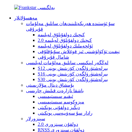
مەھسۇلاتلار
سۇ ئۈستىدە ھەرىكەتلىنىدىغان سانلىق مەلۇمات
قۇيرۇقى
كىچىك دولقۇنلۇق لەيلىمە
كىچىك دولقۇنلۇق لەيلىمە 2.0
ئۆلچەملىك دولقۇنلۇق لەيلىمە
نېفىت تۆكۈلۈشىنى ئىز قوغلاش سۇيۇقلۇقى
شامال قۇيرۇقى
لەڭگەر لېنكىسى سانلىق مەلۇمات لەيلىسى
S12 بىرلەشتۈرۈلگەن كۆزىتىش بوينى
S16 بىرلەشتۈرۈلگەن كۆزىتىش بوينى
S30 بىرلەشتۈرۈلگەن كۆزىتىش بوينى
يۇمشاق دېتال مۇلازىمىتى
باشقا نازارەت قىلىش چارىسى
ئېقىم سىستېمىسى
مېزوكوسم سىستېمىسى
دېڭىز دولقۇنى پونكىتى
رادار سۇ سەۋىيەسى پونكىتى
سېنزورلار
دولقۇن سېنزورى 2.0
RNSS دولقۇن سېنزورى