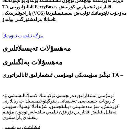
ئايرىم ئەۋرىشكە ئۆلچەش ئۈچۈن ئىشلىتىشكە بولىدۇ. بۇ ئاپتوماتىك
TA ئانالىزاتورىنى FerryBoxes قاتارلىق ئىختىيارىي كۆزىتىش
پاراخوتلىرىدىكى (VOS) مەۋجۇت ئاپتوماتىك ئۆلچەش سىستېمىلىرىغا
ئاسانلا بىرلەشتۈرگىلى بولىدۇ.
بىزگە ئېلخەت ئەۋەتىڭ
مەھسۇلات تەپسىلاتلىرى
مەھسۇلات بەلگىلىرى
دېڭىز سۈيىدىكى ئومۇمىي ئىشقارلىق ئانالىزاتورى TA –
ئومۇمىي ئىشقارلىق دەرىجىسى ئوكياننىڭ كىسلاتالىشىشى ۋە
كاربونات خىمىيەسى تەتقىقاتى، بىئوگېئوخىمىيىلىك جەريانلارنى
كۆزىتىش، سۇ مەدەنىيىتى / بېلىقچىلىق، شۇنداقلا تۆشۈك سۈيىنى
تەھلىل قىلىش قاتارلىق نۇرغۇن ئىلمىي ساھەلەر ئۈچۈن مۇھىم
يىغىندى پارامېتىرى.
ئىشلىتىش پىرىنسىپى