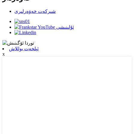
شىركەت خەۋەرلىرى
ئېلخەت يوللاش
x