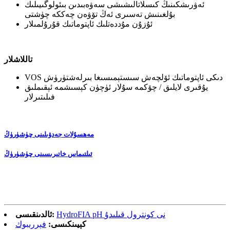
ئەۋرىشكىنىڭ كىسلاتالىشىشى سەۋەبىدىن بىئولوگىيىلىك
بۇلغىنىش تەسىرى ئەڭ تۆۋەن چەككە چۈشتى
ئۇزۇن مۇددەتلىك ئاپتوماتىك قۇرۇلمىلار
تاللاشلار
VOS دىكى ئاپتوماتىك ئۆلچەش سىستېمىسىغا بىرلەشتۈرۈش
يۇقىرى لايلىق / چۆكمە سۇلار ئۈچۈن كېسىشمە ئېقىملىق
فىلىتىرلار
مەھسۇلات جەدۋىلىنى چۈشۈرۈڭ
ئىلتىماس خاتىرىسىنى چۈشۈرۈڭ
HydroFIA pH نى كونترول قىلىدۇ
ئالدىنقىسى:
كېيىنكىسى:
فېررىبوك