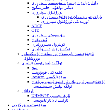
رادار دولقۇن ۋە سۇ سەۋىيەسى سېنزورى
دېڭىز دولقۇنى خاتىرىلىگۈچ
ئوزۇقلۇق سېنزورى
پاراخوتتىن چىققان ئوزۇقلۇق سېنزورى
ئورنىدىكى ئوزۇقلۇق سېنزورى
ADCP
CTD
سۇ سۈپىتى سېنزورى
گىدروفون
كونترول سېنزورلىرى
تەكشۈرۈش ئەسۋابلىرى
ئۇچقۇچىسىز ئايروپىلان ئورنىتىلغان ئۈسكۈنىلەر
يۈرۈشلۈكى
ئۈلگە ئېلىش ئۈسكۈنىلىرى
لېنچ
ئىلمەكنى قويۇۋېتىڭ
Rossette سۇ ئۈلگىسى
ئۇچقۇچىسىز ئايروپىلان ئارقىلىق ئېلىپ بېرىلغان
ئۈلگە ئېلىش سىستېمىسى
ئارقانلار
UHMWPE ئارغامچىسى
ئارامىد تالا ئارغامچىسى
سۇ ئۈستىدە يۈرگۈچى
بىز ھەققىدە