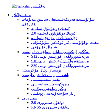
مەھسۇلاتلار
سۇ ئۈستىدە ھەرىكەتلىنىدىغان سانلىق مەلۇمات
قۇيرۇقى
كىچىك دولقۇنلۇق لەيلىمە
كىچىك دولقۇنلۇق لەيلىمە 2.0
ئۆلچەملىك دولقۇنلۇق لەيلىمە
نېفىت تۆكۈلۈشىنى ئىز قوغلاش سۇيۇقلۇقى
شامال قۇيرۇقى
لەڭگەر لېنكىسى سانلىق مەلۇمات لەيلىسى
S12 بىرلەشتۈرۈلگەن كۆزىتىش بوينى
S16 بىرلەشتۈرۈلگەن كۆزىتىش بوينى
S30 بىرلەشتۈرۈلگەن كۆزىتىش بوينى
يۇمشاق دېتال مۇلازىمىتى
باشقا نازارەت قىلىش چارىسى
ئېقىم سىستېمىسى
مېزوكوسم سىستېمىسى
دېڭىز دولقۇنى پونكىتى
رادار سۇ سەۋىيەسى پونكىتى
سېنزورلار
دولقۇن سېنزورى 2.0
RNSS دولقۇن سېنزورى