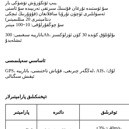
يىپ ئۆتكۈزۈش تۆشۈكى بار.
سۇ ئۈستىدە تۇرغان قۇتىنىڭ سىرتقى تەرىپىدە سۇ ئاستى
ئەسۋابلىرى ئۈچۈن تۇرۇبا ساقلانغان (قۇۋۇرنىڭ ئىچكى
دىئامېتىرى 20 مىللىمېتىر)
سۇ چوڭقۇرلۇقى: 10~100 مېتىر
باتارېيە سىغىمى: 300Ah، بۇلۇتلۇق كۈندە 30 كۈن ئۈزلۈكسىز
ئىشلەيدۇ
ئاساسىي سەپلىمىسى
GPS، لەڭگەر چىرىغى، قۇياش تاختىسى، باتارېيە، AIS، لۇك/
ئېقىش سىگنالى
تېخنىكىلىق پارامېتىرلار:
توغرىلىق
دائىرە
پارامېتىر
±3% ~ 40m/s،