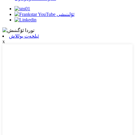
ئېلخەت يوللاش
x