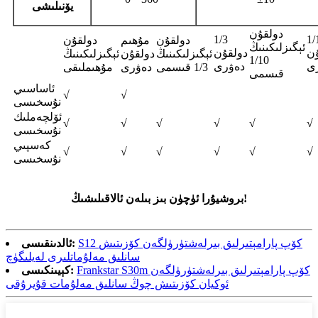
يۆنىلىشى
دولقۇن
1/3
1/
دولقۇن
مۇھىم
دولقۇن
ئېگىزلىكىنىڭ
ۇن
دولقۇن
ئېگىزلىكىنىڭ
دولقۇن
ئېگىزلىكىنىڭ
1/10
ى
دەۋرى
1/3 قىسمى
دەۋرى
مۇھىملىقى
قىسمى
ئاساسىي
√
√
نۇسخىسى
ئۆلچەملىك
√
√
√
√
√
√
نۇسخىسى
كەسپىي
√
√
√
√
√
√
نۇسخىسى
بروشيۇرا ئۈچۈن بىز بىلەن ئالاقىلىشىڭ!
S12 كۆپ پارامېتىرلىق بىرلەشتۈرۈلگەن كۆزىتىش
ئالدىنقىسى:
سانلىق مەلۇماتلىرى لەيلىگۈچ
Frankstar S30m كۆپ پارامېتىرلىق بىرلەشتۈرۈلگەن
كېيىنكىسى:
ئوكيان كۆزىتىش چوڭ سانلىق مەلۇمات قۇيرۇقى