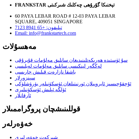
FRANKSTAR تېخنىكا گۇرۇھى چەكلىك شىركىتى
60 PAYA LEBAR ROAD # 12-03 PAYA LEBAR
SQUARE, 409051 SINGAPORE
تېلېفون: +65 8941 7123
Email: info@frankstartech.com
مەھسۇلات
سۇ ئۈستىدە ھەرىكەتلىنىدىغان سانلىق مەلۇمات قۇيرۇقى
لەڭگەر لېنكىسى سانلىق مەلۇمات لەيلىسى
باشقا نازارەت قىلىش چارىسى
سېنزورلار
ئۇچقۇچىسىز ئايروپىلان ئورنىتىلغان ئۈسكۈنىلەر يۈرۈشلۈكى
ئۈلگە ئېلىش ئۈسكۈنىلىرى
ئارقانلار
قوللىنىشچان پروگراممىلار
خەۋەرلەر
شىركەت خەۋەرلىرى