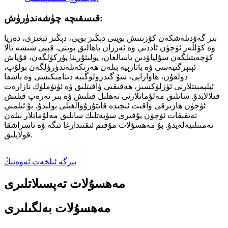
قىسقىچە چۈشەندۈرۈش:
بىر گەۋدىلەشكەن كۆزىتىش بوينى دېڭىز بويى، دېڭىز ئېغىزى، دەريا
ۋە كۆللەر ئۈچۈن ئاددىي ۋە ئەرزان باھالىق بوينى. قېپى شىشە تالا
كۈچەيتىلگەن سۇلياۋدىن ياسالغان، پولىئۇرېئا پۈركۈلگەن، قۇياش
ئېنېرگىيەسى ۋە باتارېيە بىلەن ھەرىكەتلەندۈرۈلگەن بولۇپ،
دولقۇن، ھاۋارايى، سۇ گىدرولوگىيە دىنامىكىسى ۋە باشقا
ئېلېمېنتلارنى ئۈزلۈكسىز، ھەقىقىي ۋاقىتلىق ۋە ئۈنۈملۈك نازارەت
قىلالايدۇ. سانلىق مەلۇماتلارنى تەھلىل قىلىش ۋە بىر تەرەپ قىلىش
ئۈچۈن ھازىرقى ۋاقىت ئىچىدە قايتۇرۇۋالغىلى بولىدۇ، بۇ ئىلمىي
تەتقىقات ئۈچۈن يۇقىرى سۈپەتلىك سانلىق مەلۇماتلار بىلەن
تەمىنلىيەلەيدۇ. بۇ مەھسۇلات مۇقىم ئىقتىدارغا ئىگە ۋە ئاسراشقا
قولايلىق.
بىزگە ئېلخەت ئەۋەتىڭ
مەھسۇلات تەپسىلاتلىرى
مەھسۇلات بەلگىلىرى