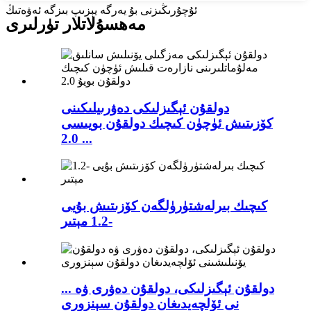
ئۇچۇرىڭىزنى بۇ يەرگە يېزىپ بىزگە ئەۋەتىڭ
مەھسۇلاتلار تۈرلىرى
دولقۇن ئېگىزلىكى دەۋرىيلىكىنى
كۆزىتىش ئۈچۈن كىچىك دولقۇن بويىسى
2.0 ...
كىچىك بىرلەشتۈرۈلگەن كۆزىتىش بۇيى
-1.2 مېتىر
دولقۇن ئېگىزلىكى، دولقۇن دەۋرى ۋە ...
نى ئۆلچەيدىغان دولقۇن سېنزورى