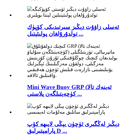
ئەسلى زاۋۇت دېڭىز سىرتىدىكى كۆپۈك
تولدۇرۇلغان پولىئېتىل ...
Mini Wave Buoy GRP (ئەينەك تالا
كۈچەيتىلگەن پلاستى ...
دېڭىز لەڭگىرى ئۈچۈن يېڭى لايىھە كۆپ
پارامېتىرلىق D ...