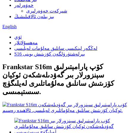
خەۋەرلەر
شىركەت خەۋەرلىرى
بىز بىلەن ئالاقىلىشىڭ
English
ئۆي
مەھسۇلاتلار
لەڭگەر لېنكىسى سانلىق مەلۇمات لەيلىسى
S16 بىرلەشتۈرۈلگەن كۆزىتىش بوينى
Frankstar S16m كۆپ پارامېتىرلىق
سېنزورلار بىر گەۋدىلەشكەن ئوكيان
كۆزىتىش سانلىق مەلۇماتلىرى لەيلىگۈچ
سىستېمىسى.