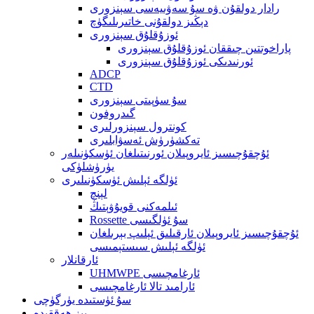
رادار دولقۇن ۋە سۇ سەۋىيەسى سېنزورى
دېڭىز دولقۇنى خاتىرىلىگۈچ
ئوزۇقلۇق سېنزورى
پاراخوتتىن چىققان ئوزۇقلۇق سېنزورى
ئورنىدىكى ئوزۇقلۇق سېنزورى
ADCP
CTD
سۇ سۈپىتى سېنزورى
گىدروفون
كونترول سېنزورلىرى
تەكشۈرۈش ئەسۋابلىرى
ئۇچقۇچىسىز ئايروپىلان ئورنىتىلغان ئۈسكۈنىلەر
يۈرۈشلۈكى
ئۈلگە ئېلىش ئۈسكۈنىلىرى
لېنچ
ئىلمەكنى قويۇۋېتىڭ
Rossette سۇ ئۈلگىسى
ئۇچقۇچىسىز ئايروپىلان ئارقىلىق ئېلىپ بېرىلغان
ئۈلگە ئېلىش سىستېمىسى
ئارقانلار
UHMWPE ئارغامچىسى
ئارامىد تالا ئارغامچىسى
سۇ ئۈستىدە يۈرگۈچى
بىز ھەققىدە