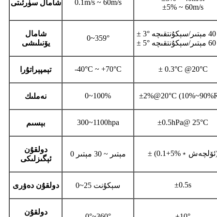
0.1m/s ~ 60m/s
شامال سۈرئىتى
±5% ~ 60m/s
چە
شامال
0~359°
چە
يۆنىلىشى
-40°C ~ +70°C
± 0.3°C @20°C
تېمپېراتۇرا
0~100%
±2%@20°C (10%~90%
نەملىك
300~1100hpa
±0.5hPa@ 25°C
بېسىم
دولقۇن
0.﹡ئۆلچەش)
0 مېتىر ~ 30 مېتىر
ئېگىزلىكى
±0.5s
0~25 سېكۇنت
دولقۇن دەۋرى
دولقۇن
0°~360°
±10°