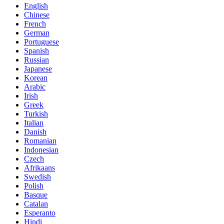
English
Chinese
French
German
Portuguese
Spanish
Russian
Japanese
Korean
Arabic
Irish
Greek
Turkish
Italian
Danish
Romanian
Indonesian
Czech
Afrikaans
Swedish
Polish
Basque
Catalan
Esperanto
Hindi