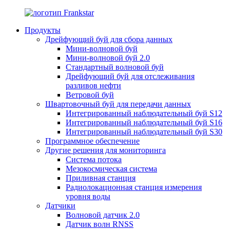
Продукты
Дрейфующий буй для сбора данных
Мини-волновой буй
Мини-волновой буй 2.0
Стандартный волновой буй
Дрейфующий буй для отслеживания
разливов нефти
Ветровой буй
Швартовочный буй для передачи данных
Интегрированный наблюдательный буй S12
Интегрированный наблюдательный буй S16
Интегрированный наблюдательный буй S30
Программное обеспечение
Другие решения для мониторинга
Система потока
Мезокосмическая система
Приливная станция
Радиолокационная станция измерения
уровня воды
Датчики
Волновой датчик 2.0
Датчик волн RNSS