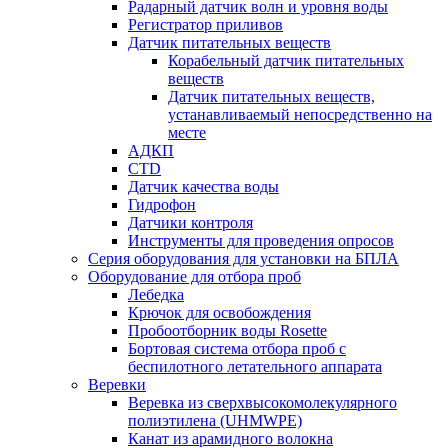
Радарный датчик волн и уровня воды
Регистратор приливов
Датчик питательных веществ
Корабельный датчик питательных
веществ
Датчик питательных веществ,
устанавливаемый непосредственно на
месте
АДКП
CTD
Датчик качества воды
Гидрофон
Датчики контроля
Инструменты для проведения опросов
Серия оборудования для установки на БПЛА
Оборудование для отбора проб
Лебедка
Крючок для освобождения
Пробоотборник воды Rosette
Бортовая система отбора проб с
беспилотного летательного аппарата
Веревки
Веревка из сверхвысокомолекулярного
полиэтилена (UHMWPE)
Канат из арамидного волокна