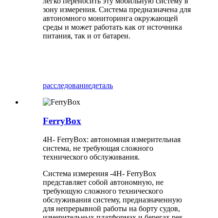
легко переносить эту мобильную систему в
зону измерения. Система предназначена для
автономного мониторинга окружающей
среды и может работать как от источника
питания, так и от батареи.
расследование
деталь
FerryBox
4H- FerryBox: автономная измерительная
система, не требующая сложного
технического обслуживания.
Система измерения -4H- FerryBox
представляет собой автономную, не
требующую сложного технического
обслуживания систему, предназначенную
для непрерывной работы на борту судов,
измерительных платформах и берегах рек.