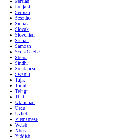
Persian
Punjabi
Serbian
Sesotho
Sinhala
Slovak
Slovenian
Somali
Samoan
Scots Gaelic
Shona
Sindhi
Sundanese
Swahili
Tajik
Tamil
Telugu
Thai
Ukrainian
Urdu
Uzbek
Vietnamese
Welsh
Xhosa
Yiddish