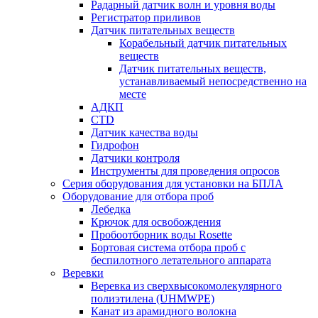
Радарный датчик волн и уровня воды
Регистратор приливов
Датчик питательных веществ
Корабельный датчик питательных
веществ
Датчик питательных веществ,
устанавливаемый непосредственно на
месте
АДКП
CTD
Датчик качества воды
Гидрофон
Датчики контроля
Инструменты для проведения опросов
Серия оборудования для установки на БПЛА
Оборудование для отбора проб
Лебедка
Крючок для освобождения
Пробоотборник воды Rosette
Бортовая система отбора проб с
беспилотного летательного аппарата
Веревки
Веревка из сверхвысокомолекулярного
полиэтилена (UHMWPE)
Канат из арамидного волокна