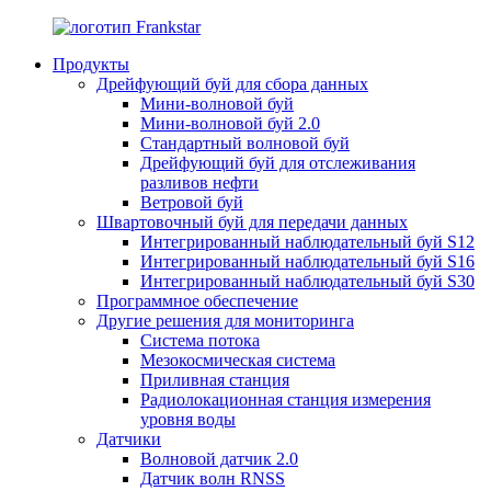
Продукты
Дрейфующий буй для сбора данных
Мини-волновой буй
Мини-волновой буй 2.0
Стандартный волновой буй
Дрейфующий буй для отслеживания
разливов нефти
Ветровой буй
Швартовочный буй для передачи данных
Интегрированный наблюдательный буй S12
Интегрированный наблюдательный буй S16
Интегрированный наблюдательный буй S30
Программное обеспечение
Другие решения для мониторинга
Система потока
Мезокосмическая система
Приливная станция
Радиолокационная станция измерения
уровня воды
Датчики
Волновой датчик 2.0
Датчик волн RNSS