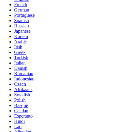
French
German
Portuguese
Spanish
Russian
Japanese
Korean
Arabic
Irish
Greek
Turkish
Italian
Danish
Romanian
Indonesian
Czech
Afrikaans
Swedish
Polish
Basque
Catalan
Esperanto
Hindi
Lao
Albanian