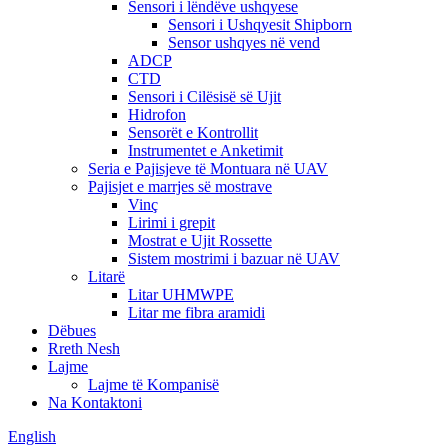
Sensori i lëndëve ushqyese
Sensori i Ushqyesit Shipborn
Sensor ushqyes në vend
ADCP
CTD
Sensori i Cilësisë së Ujit
Hidrofon
Sensorët e Kontrollit
Instrumentet e Anketimit
Seria e Pajisjeve të Montuara në UAV
Pajisjet e marrjes së mostrave
Vinç
Lirimi i grepit
Mostrat e Ujit Rossette
Sistem mostrimi i bazuar në UAV
Litarë
Litar UHMWPE
Litar me fibra aramidi
Dëbues
Rreth Nesh
Lajme
Lajme të Kompanisë
Na Kontaktoni
English