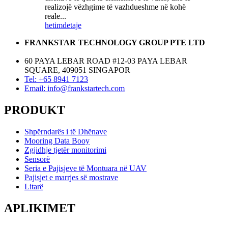
realizojë vëzhgime të vazhdueshme në kohë
reale...
hetim
detaje
FRANKSTAR TECHNOLOGY GROUP PTE LTD
60 PAYA LEBAR ROAD #12-03 PAYA LEBAR
SQUARE, 409051 SINGAPOR
Tel: +65 8941 7123
Email: info@frankstartech.com
PRODUKT
Shpërndarës i të Dhënave
Mooring Data Booy
Zgjidhje tjetër monitorimi
Sensorë
Seria e Pajisjeve të Montuara në UAV
Pajisjet e marrjes së mostrave
Litarë
APLIKIMET