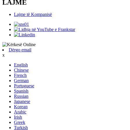
LAJME
Lajme të Kompanisë
Dërgo email
x
English
Chinese
French
German
Portuguese
Spanish
Russian
Japanese
Korean
Arabic
Irish
Greek
Turkish