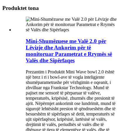
Produktet tona
Mini-Shumëzuese me Valë 2.0 për
Lëvizje dhe Ankorim për të
monitoruar Parametrat e Rrymës së
Valës dhe Sipërfaqes
Prezantim i Produktit Mini Wave bowl 2.0 është
një brez i ri i bowl-ave të vogla inteligjente
shumëparametrashe për vëzhgimin e oqeanit, i
zhvilluar nga Frankstar Technology. Mund të
pajiset me sensorë të përparuar të valëve,
temperaturës, kripësisë, zhurmës dhe presionit të
ajrit. Nëpërmjet ankorimit ose lundrimit, mund të
sigurojë lehtësisht presion të qëndrueshëm dhe të
besueshëm të sipërfaqes së detit, temperaturës së
ujit sipërfaqësor, kripësisë, lartësisë së valës,
drejtimit të valës, periudhës së valës dhe të
dhënave të tjera të elementëve të valës, dhe të