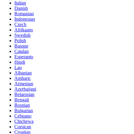
Italian
Danish
Romanian
Indonesian
Czech
Afrikaans
Swedish
Polish
Basque
Catalan
Esperanto
Hindi
Lao
Albanian
Amharic
Armenian
Azerbaijani
Belarusian
Bengali
Bosnian
Bulgarian
Cebuano
Chichewa
Corsican
Croatian