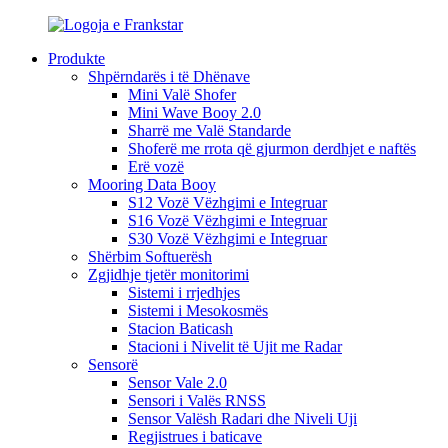
Produkte
Shpërndarës i të Dhënave
Mini Valë Shofer
Mini Wave Booy 2.0
Sharrë me Valë Standarde
Shoferë me rrota që gjurmon derdhjet e naftës
Erë vozë
Mooring Data Booy
S12 Vozë Vëzhgimi e Integruar
S16 Vozë Vëzhgimi e Integruar
S30 Vozë Vëzhgimi e Integruar
Shërbim Softuerësh
Zgjidhje tjetër monitorimi
Sistemi i rrjedhjes
Sistemi i Mesokosmës
Stacion Baticash
Stacioni i Nivelit të Ujit me Radar
Sensorë
Sensor Vale 2.0
Sensori i Valës RNSS
Sensor Valësh Radari dhe Niveli Uji
Regjistrues i baticave