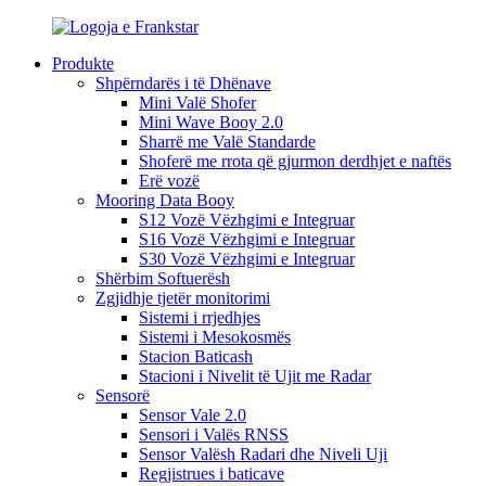
Produkte
Shpërndarës i të Dhënave
Mini Valë Shofer
Mini Wave Booy 2.0
Sharrë me Valë Standarde
Shoferë me rrota që gjurmon derdhjet e naftës
Erë vozë
Mooring Data Booy
S12 Vozë Vëzhgimi e Integruar
S16 Vozë Vëzhgimi e Integruar
S30 Vozë Vëzhgimi e Integruar
Shërbim Softuerësh
Zgjidhje tjetër monitorimi
Sistemi i rrjedhjes
Sistemi i Mesokosmës
Stacion Baticash
Stacioni i Nivelit të Ujit me Radar
Sensorë
Sensor Vale 2.0
Sensori i Valës RNSS
Sensor Valësh Radari dhe Niveli Uji
Regjistrues i baticave