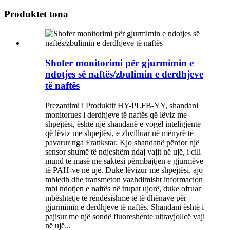
Produktet tona
Shofer monitorimi për gjurmimin e
ndotjes së naftës/zbulimin e derdhjeve
të naftës
Prezantimi i Produktit HY-PLFB-YY, shandani
monitorues i derdhjeve të naftës që lëviz me
shpejtësi, është një shandanë e vogël inteligjente
që lëviz me shpejtësi, e zhvilluar në mënyrë të
pavarur nga Frankstar. Kjo shandanë përdor një
sensor shumë të ndjeshëm ndaj vajit në ujë, i cili
mund të masë me saktësi përmbajtjen e gjurmëve
të PAH-ve në ujë. Duke lëvizur me shpejtësi, ajo
mbledh dhe transmeton vazhdimisht informacion
mbi ndotjen e naftës në trupat ujorë, duke ofruar
mbështetje të rëndësishme të të dhënave për
gjurmimin e derdhjeve të naftës. Shandani është i
pajisur me një sondë fluoreshente ultravjollcë vaji
në ujë...