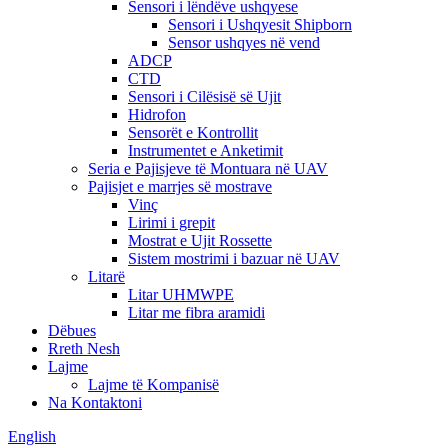
Sensori i lëndëve ushqyese
Sensori i Ushqyesit Shipborn
Sensor ushqyes në vend
ADCP
CTD
Sensori i Cilësisë së Ujit
Hidrofon
Sensorët e Kontrollit
Instrumentet e Anketimit
Seria e Pajisjeve të Montuara në UAV
Pajisjet e marrjes së mostrave
Vinç
Lirimi i grepit
Mostrat e Ujit Rossette
Sistem mostrimi i bazuar në UAV
Litarë
Litar UHMWPE
Litar me fibra aramidi
Dëbues
Rreth Nesh
Lajme
Lajme të Kompanisë
Na Kontaktoni
English