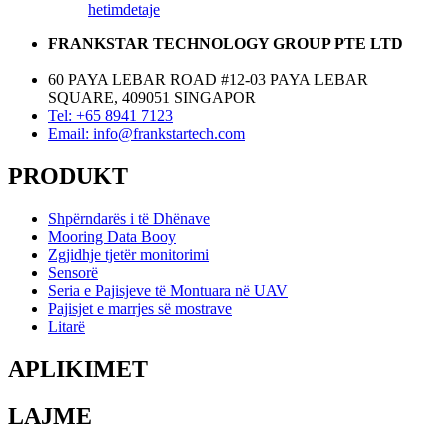
hetim
detaje
FRANKSTAR TECHNOLOGY GROUP PTE LTD
60 PAYA LEBAR ROAD #12-03 PAYA LEBAR
SQUARE, 409051 SINGAPOR
Tel: +65 8941 7123
Email: info@frankstartech.com
PRODUKT
Shpërndarës i të Dhënave
Mooring Data Booy
Zgjidhje tjetër monitorimi
Sensorë
Seria e Pajisjeve të Montuara në UAV
Pajisjet e marrjes së mostrave
Litarë
APLIKIMET
LAJME