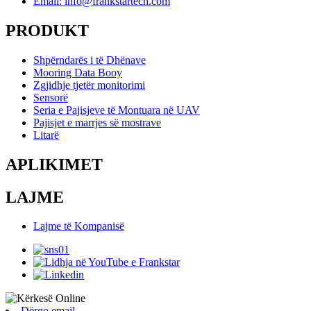
Email: info@frankstartech.com
PRODUKT
Shpërndarës i të Dhënave
Mooring Data Booy
Zgjidhje tjetër monitorimi
Sensorë
Seria e Pajisjeve të Montuara në UAV
Pajisjet e marrjes së mostrave
Litarë
APLIKIMET
LAJME
Lajme të Kompanisë
Dërgo email