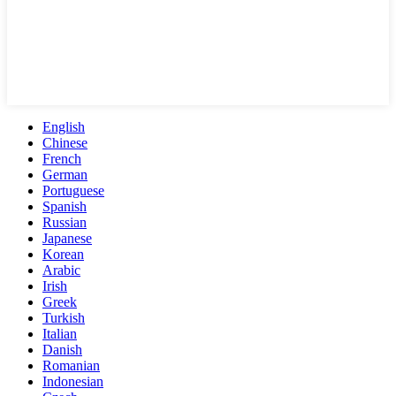
English
Chinese
French
German
Portuguese
Spanish
Russian
Japanese
Korean
Arabic
Irish
Greek
Turkish
Italian
Danish
Romanian
Indonesian