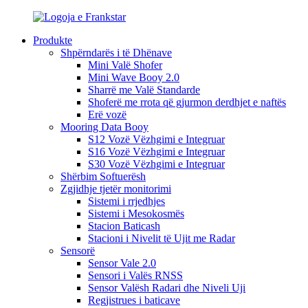
Produkte
Shpërndarës i të Dhënave
Mini Valë Shofer
Mini Wave Booy 2.0
Sharrë me Valë Standarde
Shoferë me rrota që gjurmon derdhjet e naftës
Erë vozë
Mooring Data Booy
S12 Vozë Vëzhgimi e Integruar
S16 Vozë Vëzhgimi e Integruar
S30 Vozë Vëzhgimi e Integruar
Shërbim Softuerësh
Zgjidhje tjetër monitorimi
Sistemi i rrjedhjes
Sistemi i Mesokosmës
Stacion Baticash
Stacioni i Nivelit të Ujit me Radar
Sensorë
Sensor Vale 2.0
Sensori i Valës RNSS
Sensor Valësh Radari dhe Niveli Uji
Regjistrues i baticave