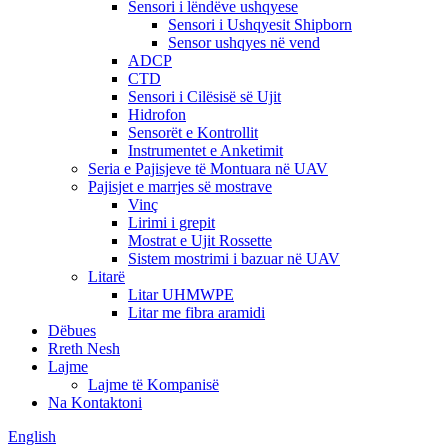
Sensori i lëndëve ushqyese
Sensori i Ushqyesit Shipborn
Sensor ushqyes në vend
ADCP
CTD
Sensori i Cilësisë së Ujit
Hidrofon
Sensorët e Kontrollit
Instrumentet e Anketimit
Seria e Pajisjeve të Montuara në UAV
Pajisjet e marrjes së mostrave
Vinç
Lirimi i grepit
Mostrat e Ujit Rossette
Sistem mostrimi i bazuar në UAV
Litarë
Litar UHMWPE
Litar me fibra aramidi
Dëbues
Rreth Nesh
Lajme
Lajme të Kompanisë
Na Kontaktoni
English