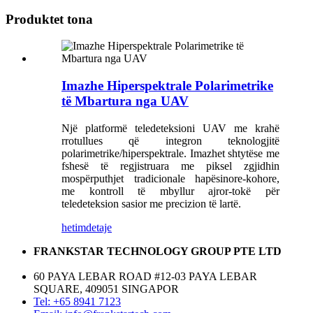
Produktet tona
Imazhe Hiperspektrale Polarimetrike
të Mbartura nga UAV
Një platformë teledeteksioni UAV me krahë
rrotullues që integron teknologjitë
polarimetrike/hiperspektrale. Imazhet shtytëse me
fshesë të regjistruara me piksel zgjidhin
mospërputhjet tradicionale hapësinore-kohore,
me kontroll të mbyllur ajror-tokë për
teledeteksion sasior me precizion të lartë.
hetim
detaje
FRANKSTAR TECHNOLOGY GROUP PTE LTD
60 PAYA LEBAR ROAD #12-03 PAYA LEBAR
SQUARE, 409051 SINGAPOR
Tel: +65 8941 7123