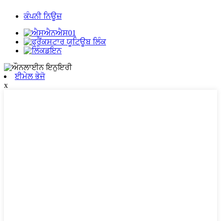
ਕੰਪਨੀ ਨਿਊਜ਼
ਈਮੇਲ ਭੇਜੋ
x