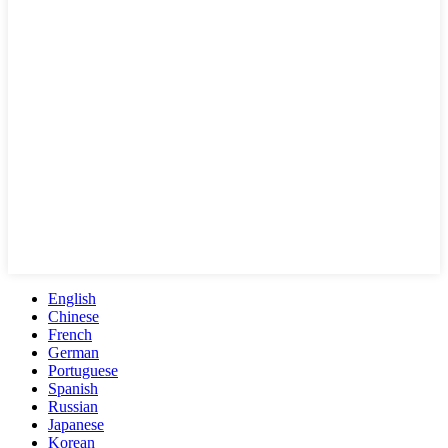
English
Chinese
French
German
Portuguese
Spanish
Russian
Japanese
Korean