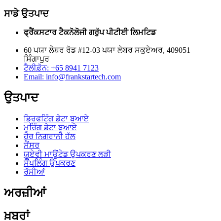
ਸਾਡੇ ਉਤਪਾਦ
ਫ੍ਰੈਂਕਸਟਾਰ ਟੈਕਨੋਲੋਜੀ ਗਰੁੱਪ ਪੀਟੀਈ ਲਿਮਟਿਡ
60 ਪਯਾ ਲੇਬਰ ਰੋਡ #12-03 ਪਯਾ ਲੇਬਰ ਸਕੁਏਅਰ, 409051
ਸਿੰਗਾਪੁਰ
ਟੈਲੀਫ਼ੋਨ: +65 8941 7123
Email: info@frankstartech.com
ਉਤਪਾਦ
ਡ੍ਰਿਫਟਿੰਗ ਡੇਟਾ ਬੁਆਏ
ਮੂਰਿੰਗ ਡੇਟਾ ਬੁਆਏ
ਹੋਰ ਨਿਗਰਾਨੀ ਹੱਲ
ਸੈਂਸਰ
ਯੂਏਵੀ ਮਾਊਂਟੇਡ ਉਪਕਰਣ ਲੜੀ
ਸੈਂਪਲਿੰਗ ਉਪਕਰਣ
ਰੱਸੀਆਂ
ਅਰਜ਼ੀਆਂ
ਖ਼ਬਰਾਂ