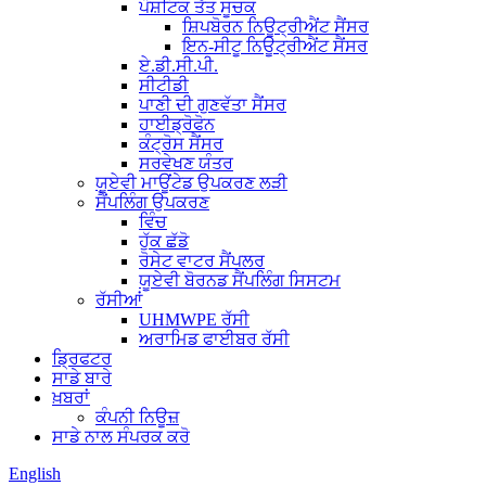
ਪੌਸ਼ਟਿਕ ਤੱਤ ਸੂਚਕ
ਸ਼ਿਪਬੋਰਨ ਨਿਊਟ੍ਰੀਐਂਟ ਸੈਂਸਰ
ਇਨ-ਸੀਟੂ ਨਿਊਟ੍ਰੀਐਂਟ ਸੈਂਸਰ
ਏ.ਡੀ.ਸੀ.ਪੀ.
ਸੀਟੀਡੀ
ਪਾਣੀ ਦੀ ਗੁਣਵੱਤਾ ਸੈਂਸਰ
ਹਾਈਡ੍ਰੋਫੋਨ
ਕੰਟ੍ਰੋਸ ਸੈਂਸਰ
ਸਰਵੇਖਣ ਯੰਤਰ
ਯੂਏਵੀ ਮਾਊਂਟੇਡ ਉਪਕਰਣ ਲੜੀ
ਸੈਂਪਲਿੰਗ ਉਪਕਰਣ
ਵਿੰਚ
ਹੁੱਕ ਛੱਡੋ
ਰੋਸੇਟ ਵਾਟਰ ਸੈਂਪਲਰ
ਯੂਏਵੀ ਬੋਰਨਡ ਸੈਂਪਲਿੰਗ ਸਿਸਟਮ
ਰੱਸੀਆਂ
UHMWPE ਰੱਸੀ
ਅਰਾਮਿਡ ਫਾਈਬਰ ਰੱਸੀ
ਡ੍ਰਿਫਟਰ
ਸਾਡੇ ਬਾਰੇ
ਖ਼ਬਰਾਂ
ਕੰਪਨੀ ਨਿਊਜ਼
ਸਾਡੇ ਨਾਲ ਸੰਪਰਕ ਕਰੋ
English