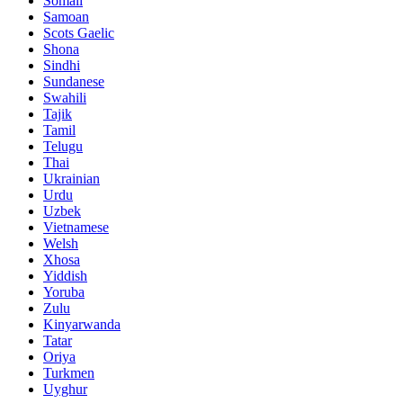
Somali
Samoan
Scots Gaelic
Shona
Sindhi
Sundanese
Swahili
Tajik
Tamil
Telugu
Thai
Ukrainian
Urdu
Uzbek
Vietnamese
Welsh
Xhosa
Yiddish
Yoruba
Zulu
Kinyarwanda
Tatar
Oriya
Turkmen
Uyghur