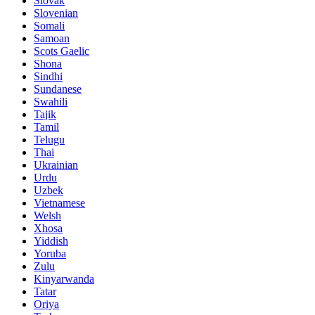
Slovak
Slovenian
Somali
Samoan
Scots Gaelic
Shona
Sindhi
Sundanese
Swahili
Tajik
Tamil
Telugu
Thai
Ukrainian
Urdu
Uzbek
Vietnamese
Welsh
Xhosa
Yiddish
Yoruba
Zulu
Kinyarwanda
Tatar
Oriya