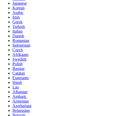
Japanese
Korean
Arabic
Irish
Greek
Turkish
Italian
Danish
Romanian
Indonesian
Czech
Afrikaans
Swedish
Polish
Basque
Catalan
Esperanto
Hindi
Lao
Albanian
Amharic
Armenian
Azerbaijani
Belarusian
Bengali