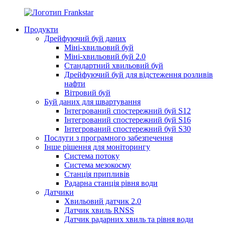
Продукти
Дрейфуючий буй даних
Міні-хвильовий буй
Міні-хвильовий буй 2.0
Стандартний хвильовий буй
Дрейфуючий буй для відстеження розливів
нафти
Вітровий буй
Буй даних для швартування
Інтегрований спостережний буй S12
Інтегрований спостережний буй S16
Інтегрований спостережний буй S30
Послуги з програмного забезпечення
Інше рішення для моніторингу
Система потоку
Система мезокосму
Станція припливів
Радарна станція рівня води
Датчики
Хвильовий датчик 2.0
Датчик хвиль RNSS
Датчик радарних хвиль та рівня води