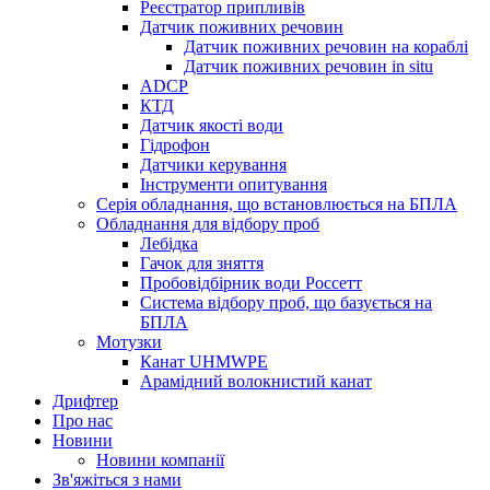
Реєстратор припливів
Датчик поживних речовин
Датчик поживних речовин на кораблі
Датчик поживних речовин in situ
ADCP
КТД
Датчик якості води
Гідрофон
Датчики керування
Інструменти опитування
Серія обладнання, що встановлюється на БПЛА
Обладнання для відбору проб
Лебідка
Гачок для зняття
Пробовідбірник води Россетт
Система відбору проб, що базується на
БПЛА
Мотузки
Канат UHMWPE
Арамідний волокнистий канат
Дрифтер
Про нас
Новини
Новини компанії
Зв'яжіться з нами