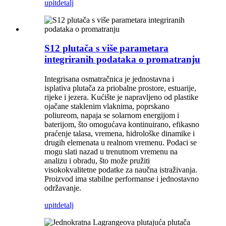
upit
detalj
S12 plutača s više parametara
integriranih podataka o promatranju
Integrisana osmatračnica je jednostavna i
isplativa plutača za priobalne prostore, estuarije,
rijeke i jezera. Kućište je napravljeno od plastike
ojačane staklenim vlaknima, poprskano
poliureom, napaja se solarnom energijom i
baterijom, što omogućava kontinuirano, efikasno
praćenje talasa, vremena, hidrološke dinamike i
drugih elemenata u realnom vremenu. Podaci se
mogu slati nazad u trenutnom vremenu na
analizu i obradu, što može pružiti
visokokvalitetne podatke za naučna istraživanja.
Proizvod ima stabilne performanse i jednostavno
održavanje.
upit
detalj