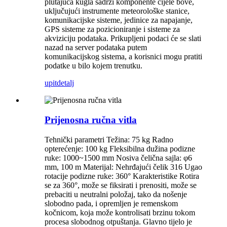
plutajuća kugla sadrži komponente cijele bove,
uključujući instrumente meteorološke stanice,
komunikacijske sisteme, jedinice za napajanje,
GPS sisteme za pozicioniranje i sisteme za
akviziciju podataka. Prikupljeni podaci će se slati
nazad na server podataka putem
komunikacijskog sistema, a korisnici mogu pratiti
podatke u bilo kojem trenutku.
upit
detalj
Prijenosna ručna vitla
Tehnički parametri Težina: 75 kg Radno
opterećenje: 100 kg Fleksibilna dužina podizne
ruke: 1000~1500 mm Nosiva čelična sajla: φ6
mm, 100 m Materijal: Nehrđajući čelik 316 Ugao
rotacije podizne ruke: 360° Karakteristike Rotira
se za 360°, može se fiksirati i prenositi, može se
prebaciti u neutralni položaj, tako da nošenje
slobodno pada, i opremljen je remenskom
kočnicom, koja može kontrolisati brzinu tokom
procesa slobodnog otpuštanja. Glavno tijelo je