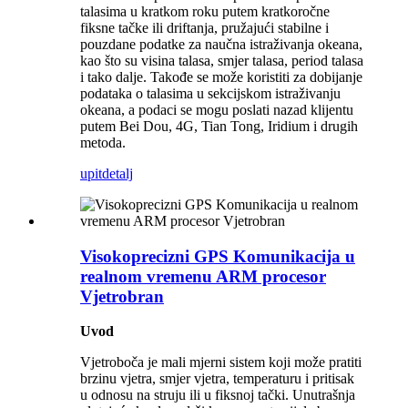
talasima u kratkom roku putem kratkoročne
fiksne tačke ili driftanja, pružajući stabilne i
pouzdane podatke za naučna istraživanja okeana,
kao što su visina talasa, smjer talasa, period talasa
i tako dalje. Takođe se može koristiti za dobijanje
podataka o talasima u sekcijskom istraživanju
okeana, a podaci se mogu poslati nazad klijentu
putem Bei Dou, 4G, Tian Tong, Iridium i drugih
metoda.
upit
detalj
Visokoprecizni GPS Komunikacija u
realnom vremenu ARM procesor
Vjetrobran
Uvod
Vjetroboča je mali mjerni sistem koji može pratiti
brzinu vjetra, smjer vjetra, temperaturu i pritisak
u odnosu na struju ili u fiksnoj tački. Unutrašnja