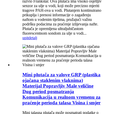
razvio Frankstar. Ova plutača ima visoko osjetljiv
senzor za ulje u vodi, koji može precizno mjeriti
tragove PAH-ova u vodi. Plutanjem kontinuirano
prikuplja i prenosi informacije o zagađenju
naftom u vodenim tijelima, pružajući važnu
podršku podacima za praćenje izlijevanja nafte.
Plutača je opremljena ultraljubičastom
fluorescentnom sondom za ulje u vodi...
upit
detalj
Mini plutača za valove GRP (plastika
ojačana staklenim vlaknima)
Materijal Popravljiv Male veličine
Dug period posmatranja
Komunikacija u realnom vremenu za
praćenje perioda talasa Visina i smjer
Mini talasna plutača može posmatrati podatke o