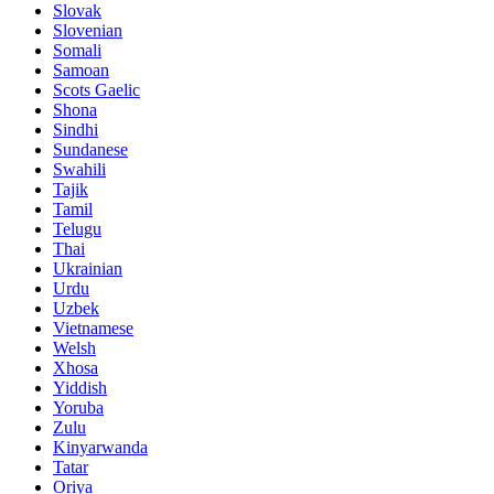
Slovak
Slovenian
Somali
Samoan
Scots Gaelic
Shona
Sindhi
Sundanese
Swahili
Tajik
Tamil
Telugu
Thai
Ukrainian
Urdu
Uzbek
Vietnamese
Welsh
Xhosa
Yiddish
Yoruba
Zulu
Kinyarwanda
Tatar
Oriya