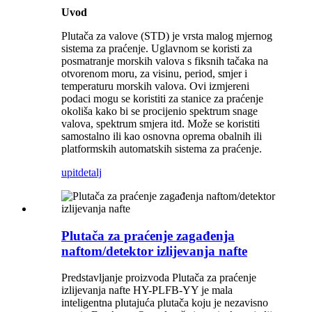
Uvod
Plutača za valove (STD) je vrsta malog mjernog
sistema za praćenje. Uglavnom se koristi za
posmatranje morskih valova s ​​fiksnih tačaka na
otvorenom moru, za visinu, period, smjer i
temperaturu morskih valova. Ovi izmjereni
podaci mogu se koristiti za stanice za praćenje
okoliša kako bi se procijenio spektrum snage
valova, spektrum smjera itd. Može se koristiti
samostalno ili kao osnovna oprema obalnih ili
platformskih automatskih sistema za praćenje.
upit
detalj
Plutača za praćenje zagađenja
naftom/detektor izlijevanja nafte
Predstavljanje proizvoda Plutača za praćenje
izlijevanja nafte HY-PLFB-YY je mala
inteligentna plutajuća plutača koju je nezavisno