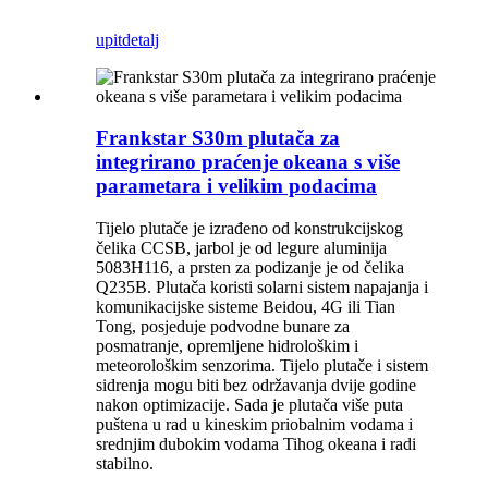
upit
detalj
Frankstar S30m plutača za
integrirano praćenje okeana s više
parametara i velikim podacima
Tijelo plutače je izrađeno od konstrukcijskog
čelika CCSB, jarbol je od legure aluminija
5083H116, a prsten za podizanje je od čelika
Q235B. Plutača koristi solarni sistem napajanja i
komunikacijske sisteme Beidou, 4G ili Tian
Tong, posjeduje podvodne bunare za
posmatranje, opremljene hidrološkim i
meteorološkim senzorima. Tijelo plutače i sistem
sidrenja mogu biti bez održavanja dvije godine
nakon optimizacije. Sada je plutača više puta
puštena u rad u kineskim priobalnim vodama i
srednjim dubokim vodama Tihog okeana i radi
stabilno.