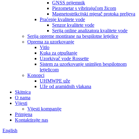
GNSS prijemnik
Piezometar s vibrirajućom žicom
Magnetostrikcijski mjerač protoka preljeva
Praćenje kvalitete vode
Senzor kvalitete vode
Serija online analizatora kvalitete vode
Serija opreme montirane na bespilotne letjelice
Oprema za uzorkovanje
Vitlo
Kuka za otpuštanje
Uzorkivač vode Rossette
Sistem za uzorkovanje snimljen bespilotnom
letjelicom
Konopci
UHMWPE uže
Uže od aramidnih vlakana
Skitnica
O nama
Vijesti
Vijesti kompanije
Primjena
Kontaktirajte nas
English