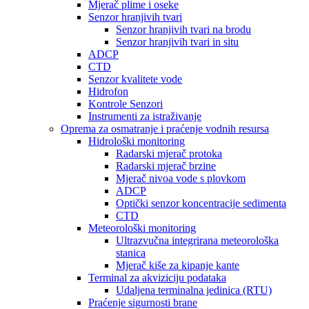
Mjerač plime i oseke
Senzor hranjivih tvari
Senzor hranjivih tvari na brodu
Senzor hranjivih tvari in situ
ADCP
CTD
Senzor kvalitete vode
Hidrofon
Kontrole Senzori
Instrumenti za istraživanje
Oprema za osmatranje i praćenje vodnih resursa
Hidrološki monitoring
Radarski mjerač protoka
Radarski mjerač brzine
Mjerač nivoa vode s plovkom
ADCP
Optički senzor koncentracije sedimenta
CTD
Meteorološki monitoring
Ultrazvučna integrirana meteorološka
stanica
Mjerač kiše za kipanje kante
Terminal za akviziciju podataka
Udaljena terminalna jedinica (RTU)
Praćenje sigurnosti brane