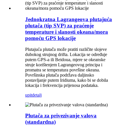
Jednokratna Lagrangeova plutajuća
plutača (tip SVP) za praćenje
temperature i slanosti okeana/mora
pomoću GPS lokacije
Plutajuća plutača može pratiti različite slojeve
dubokog strujnog drifta. Lokacija se određuje
putem GPS-a ili Beidoua, mjere se okeanske
struje korištenjem Lagrangeovog principa i
promatra se temperatura površine okeana.
Površinska plutača podržava daljinsko
postavljanje putem Iridiuma, kako bi se dobila
lokacija i frekvencija prijenosa podataka.
upit
detalj
Plutača za privezivanje valova
(standardna)