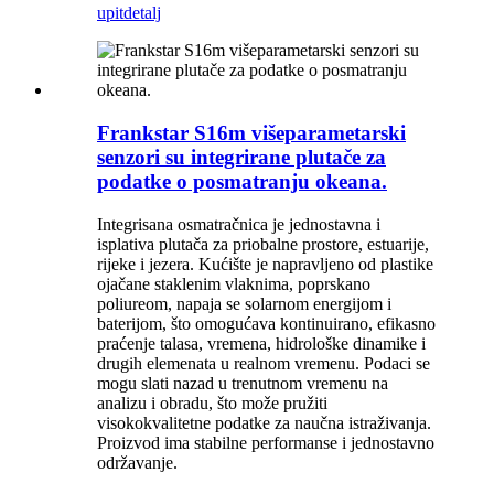
upit
detalj
Frankstar S16m višeparametarski
senzori su integrirane plutače za
podatke o posmatranju okeana.
Integrisana osmatračnica je jednostavna i
isplativa plutača za priobalne prostore, estuarije,
rijeke i jezera. Kućište je napravljeno od plastike
ojačane staklenim vlaknima, poprskano
poliureom, napaja se solarnom energijom i
baterijom, što omogućava kontinuirano, efikasno
praćenje talasa, vremena, hidrološke dinamike i
drugih elemenata u realnom vremenu. Podaci se
mogu slati nazad u trenutnom vremenu na
analizu i obradu, što može pružiti
visokokvalitetne podatke za naučna istraživanja.
Proizvod ima stabilne performanse i jednostavno
održavanje.