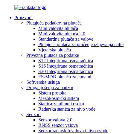
Proizvodi
Plutajuća podatkovna plutača
Mini valovita plutača
Mini valovita plutača 2.0
Standardna plutača za valove
Plutajuća plutača za praćenje izlijevanja nafte
Vjetarska plutača
Privezna plutača za podatke
S12 Integrirana osmatračnica
S16 Integrirana osmatračnica
S30 Integrirana osmatračnica
FS-MDB plutača za cunami
Softverska usluga
Druga rješenja za nadzor
Sistem protoka
Mezokosmički sistem
Stanica za plimu i oseku
Radarska stanica za nivo vode
Senzori
Senzor valova 2.0
RNSS senzor valova
Senzor radarskih valova i nivoa vode