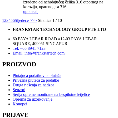
izrađeno od nehrđajućeg čelika 316 otpornog na
koroziju, uparenog sa 316...
upit
detalj
1
2
3
4
5
6
Sljedeće >
>>
Stranica 1 / 10
FRANKSTAR TECHNOLOGY GROUP PTE LTD
60 PAYA LEBAR ROAD #12-03 PAYA LEBAR
SQUARE, 409051 SINGAPUR
Tel: +65 8941 7123
Email: info@frankstartech.com
PROIZVOD
Plutajuća podatkovna plutača
Privezna plutača za podatke
Druga rješenja za nadzor
Senzori
Serija opreme montirane na bespilotne letjelice
Oprema za uzorkovanje
Konopci
PRIJAVE