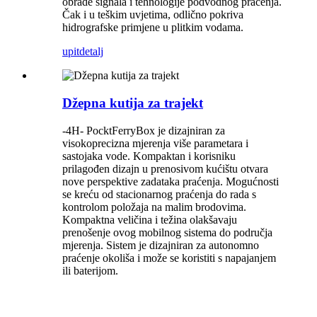
obrade signala i tehnologije podvodnog praćenja.
Čak i u teškim uvjetima, odlično pokriva
hidrografske primjene u plitkim vodama.
upit
detalj
Džepna kutija za trajekt
-4H- PocktFerryBox je dizajniran za
visokoprecizna mjerenja više parametara i
sastojaka vode. Kompaktan i korisniku
prilagođen dizajn u prenosivom kućištu otvara
nove perspektive zadataka praćenja. Mogućnosti
se kreću od stacionarnog praćenja do rada s
kontrolom položaja na malim brodovima.
Kompaktna veličina i težina olakšavaju
prenošenje ovog mobilnog sistema do područja
mjerenja. Sistem je dizajniran za autonomno
praćenje okoliša i može se koristiti s napajanjem
ili baterijom.