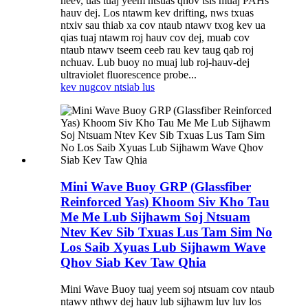
heev, uas tuaj yeem ntsuas qhov tsis muaj PAHs
hauv dej. Los ntawm kev drifting, nws txuas
ntxiv sau thiab xa cov ntaub ntawv txog kev ua
qias tuaj ntawm roj hauv cov dej, muab cov
ntaub ntawv tseem ceeb rau kev taug qab roj
nchuav. Lub buoy no muaj lub roj-hauv-dej
ultraviolet fluorescence probe...
kev nug
cov ntsiab lus
Mini Wave Buoy GRP (Glassfiber
Reinforced Yas) Khoom Siv Kho Tau
Me Me Lub Sijhawm Soj Ntsuam
Ntev Kev Sib Txuas Lus Tam Sim No
Los Saib Xyuas Lub Sijhawm Wave
Qhov Siab Kev Taw Qhia
Mini Wave Buoy tuaj yeem soj ntsuam cov ntaub
ntawv nthwv dej hauv lub sijhawm luv luv los