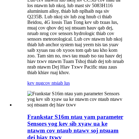
los ntawm lub nkoj, lub mast siv 5083H116
aluminium alloy, thiab lub nplhaib nqa siv
Q235B. Lub nkoj siv lub zog hnub ci thiab
Beidou, 4G lossis Tian Tong kev sib txuas lus,
muaj cov qhov dej soj ntsuam hauv qab dej,
nruab nrog cov sensors hydrologic thiab cov
sensors meteorological. Lub cev ntawm lub nkoj
thiab lub anchor system tuaj yeem tsis tas yuav
saib xyuas rau ob xyoos tom qab tau kho kom
zoo. Tam sim no, nws tau muab tso rau hauv dej
hiav txwv ntawm Tuam Tshoj thiab dej tob nruab
nrab ntawm Dej Hiav Txwv Pacific ntau zaus
thiab khiav ruaj khov.
kev nug
cov ntsiab lus
Frankstar S16m ntau yam parameter
Sensors yog kev sib xyaw ua ke
ntawm cov ntaub ntawv soj ntsuam
dej hiav txwv