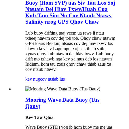
Buoy (Hom SVP) uas Siv Tau Los Soj
Ntsuam Dej Hiav Txwv/Huab Cua
Kub Tam Sim No Cov Ntaub Ntawv
Salinity nrog GPS Qhov Chaw
Lub buoy drifting tuaj yeem ua raws li ntau
txheej ntawm cov dej tob tob. Qhov chaw ntawm
GPS lossis Beidou, ntsuas cov dej hiav txwv los
ntawm kev siv Lagrange txoj cai, thiab saib
xyuas qhov kub ntawm dej hiav txwv. Lub buoy
drift nto txhawb nqa kev xa mus deb los ntawm
Iridium, kom tau txais qhov chaw thiab zaus xa
cov ntaub ntawv.
kev nug
cov ntsiab lus
Mooring Wave Data Buoy (Tus
Qauv)
Kev Taw Qhia
Wave Buoy (STD) yog ib hom buoy me me uas