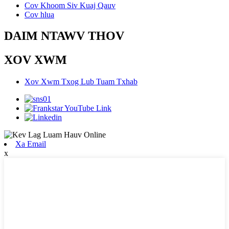
Cov Khoom Siv Kuaj Qauv
Cov hlua
DAIM NTAWV THOV
XOV XWM
Xov Xwm Txog Lub Tuam Txhab
Xa Email
x