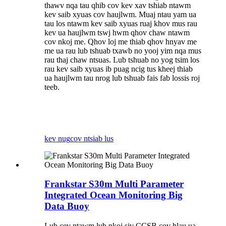
thawv nqa tau qhib cov kev xav tshiab ntawm
kev saib xyuas cov haujlwm. Muaj ntau yam ua
tau los ntawm kev saib xyuas ruaj khov mus rau
kev ua haujlwm tswj hwm qhov chaw ntawm
cov nkoj me. Qhov loj me thiab qhov hnyav me
me ua rau lub tshuab txawb no yooj yim nqa mus
rau thaj chaw ntsuas. Lub tshuab no yog tsim los
rau kev saib xyuas ib puag ncig tus kheej thiab
ua haujlwm tau nrog lub tshuab fais fab lossis roj
teeb.
kev nug
cov ntsiab lus
Frankstar S30m Multi Parameter
Integrated Ocean Monitoring Big
Data Buoy
Lub cev ntawm lub nkoj siv CCSB cov hlau ua