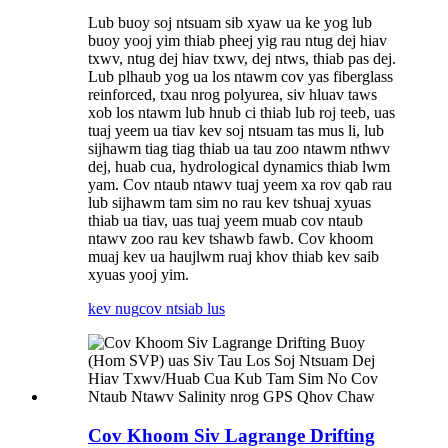
Lub buoy soj ntsuam sib xyaw ua ke yog lub
buoy yooj yim thiab pheej yig rau ntug dej hiav
txwv, ntug dej hiav txwv, dej ntws, thiab pas dej.
Lub plhaub yog ua los ntawm cov yas fiberglass
reinforced, txau nrog polyurea, siv hluav taws
xob los ntawm lub hnub ci thiab lub roj teeb, uas
tuaj yeem ua tiav kev soj ntsuam tas mus li, lub
sijhawm tiag tiag thiab ua tau zoo ntawm nthwv
dej, huab cua, hydrological dynamics thiab lwm
yam. Cov ntaub ntawv tuaj yeem xa rov qab rau
lub sijhawm tam sim no rau kev tshuaj xyuas
thiab ua tiav, uas tuaj yeem muab cov ntaub
ntawv zoo rau kev tshawb fawb. Cov khoom
muaj kev ua haujlwm ruaj khov thiab kev saib
xyuas yooj yim.
kev nug
cov ntsiab lus
Cov Khoom Siv Lagrange Drifting