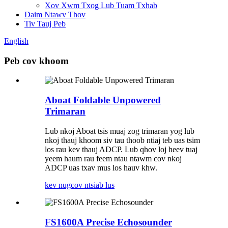
Xov Xwm Txog Lub Tuam Txhab
Daim Ntawv Thov
Tiv Tauj Peb
English
Peb cov khoom
Aboat Foldable Unpowered
Trimaran
Lub nkoj Aboat tsis muaj zog trimaran yog lub
nkoj thauj khoom siv tau thoob ntiaj teb uas tsim
los rau kev thauj ADCP. Lub qhov loj heev tuaj
yeem haum rau feem ntau ntawm cov nkoj
ADCP uas txav mus los hauv khw.
kev nug
cov ntsiab lus
FS1600A Precise Echosounder