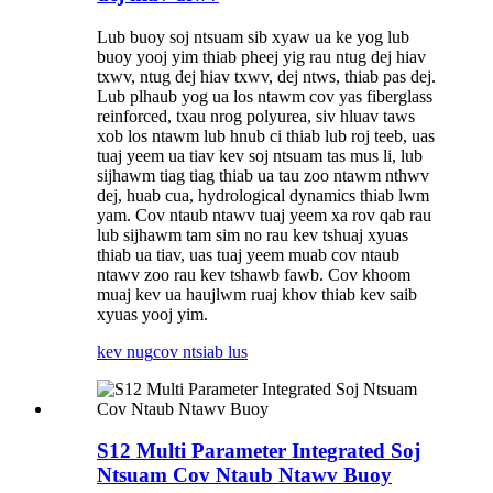
Lub buoy soj ntsuam sib xyaw ua ke yog lub
buoy yooj yim thiab pheej yig rau ntug dej hiav
txwv, ntug dej hiav txwv, dej ntws, thiab pas dej.
Lub plhaub yog ua los ntawm cov yas fiberglass
reinforced, txau nrog polyurea, siv hluav taws
xob los ntawm lub hnub ci thiab lub roj teeb, uas
tuaj yeem ua tiav kev soj ntsuam tas mus li, lub
sijhawm tiag tiag thiab ua tau zoo ntawm nthwv
dej, huab cua, hydrological dynamics thiab lwm
yam. Cov ntaub ntawv tuaj yeem xa rov qab rau
lub sijhawm tam sim no rau kev tshuaj xyuas
thiab ua tiav, uas tuaj yeem muab cov ntaub
ntawv zoo rau kev tshawb fawb. Cov khoom
muaj kev ua haujlwm ruaj khov thiab kev saib
xyuas yooj yim.
kev nug
cov ntsiab lus
S12 Multi Parameter Integrated Soj
Ntsuam Cov Ntaub Ntawv Buoy