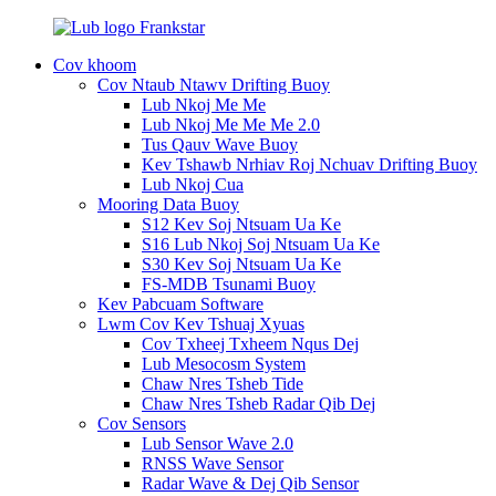
Cov khoom
Cov Ntaub Ntawv Drifting Buoy
Lub Nkoj Me Me
Lub Nkoj Me Me Me 2.0
Tus Qauv Wave Buoy
Kev Tshawb Nrhiav Roj Nchuav Drifting Buoy
Lub Nkoj Cua
Mooring Data Buoy
S12 Kev Soj Ntsuam Ua Ke
S16 Lub Nkoj Soj Ntsuam Ua Ke
S30 Kev Soj Ntsuam Ua Ke
FS-MDB Tsunami Buoy
Kev Pabcuam Software
Lwm Cov Kev Tshuaj Xyuas
Cov Txheej Txheem Nqus Dej
Lub Mesocosm System
Chaw Nres Tsheb Tide
Chaw Nres Tsheb Radar Qib Dej
Cov Sensors
Lub Sensor Wave 2.0
RNSS Wave Sensor
Radar Wave & Dej Qib Sensor