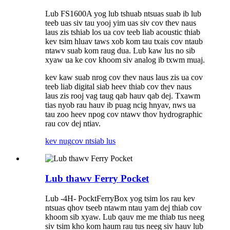
Lub FS1600A yog lub tshuab ntsuas suab ib lub
teeb uas siv tau yooj yim uas siv cov thev naus
laus zis tshiab los ua cov teeb liab acoustic thiab
kev tsim hluav taws xob kom tau txais cov ntaub
ntawv suab kom raug dua. Lub kaw lus no sib
xyaw ua ke cov khoom siv analog ib txwm muaj.
kev kaw suab nrog cov thev naus laus zis ua cov
teeb liab digital siab heev thiab cov thev naus
laus zis rooj vag taug qab hauv qab dej. Txawm
tias nyob rau hauv ib puag ncig hnyav, nws ua
tau zoo heev npog cov ntawv thov hydrographic
rau cov dej ntiav.
kev nug
cov ntsiab lus
Lub thawv Ferry Pocket
Lub -4H- PocktFerryBox yog tsim los rau kev
ntsuas qhov tseeb ntawm ntau yam dej thiab cov
khoom sib xyaw. Lub qauv me me thiab tus neeg
siv tsim kho kom haum rau tus neeg siv hauv lub