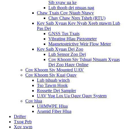
Sib xyaw ua ke
Lub thoob dej ntsuas nag
Chaw Txais Cov Ntaub Ntawv
Chav Chaw Nres Tsheb (RTU)
Kev Saib Xyuas Kev Nyab Xeeb ntawm Lub
Pas Dej
GNSS Tus Txais
Vibrating Hlau Piezometer
Magnetostrictive Weir Flow Meter
Kev Saib Xyuas Dej Zoo
Lub Sensor Zoo Dej
Cov Khoom Siv Tshuaj Ntsuam Xyuas
Dej Zoo Hauv Online
Cov Khoom Siv Mounted UAV
Cov Khoom Siv Kuaj Qauv
Lub tshuab winch
Tso Tawm Hook
Rossette Dej Sampler
UAV Yug Los Ua Qauv Qauv System
Cov hlua
UHMWPE Hlua
Aramid Fiber Hlua
Drifter
Txog Peb
Xov xwm