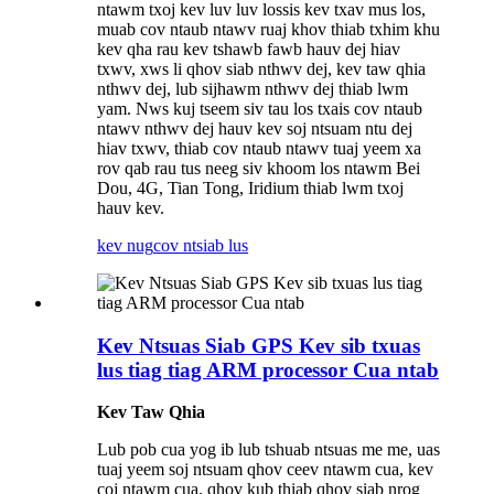
ntawm txoj kev luv luv lossis kev txav mus los,
muab cov ntaub ntawv ruaj khov thiab txhim khu
kev qha rau kev tshawb fawb hauv dej hiav
txwv, xws li qhov siab nthwv dej, kev taw qhia
nthwv dej, lub sijhawm nthwv dej thiab lwm
yam. Nws kuj tseem siv tau los txais cov ntaub
ntawv nthwv dej hauv kev soj ntsuam ntu dej
hiav txwv, thiab cov ntaub ntawv tuaj yeem xa
rov qab rau tus neeg siv khoom los ntawm Bei
Dou, 4G, Tian Tong, Iridium thiab lwm txoj
hauv kev.
kev nug
cov ntsiab lus
Kev Ntsuas Siab GPS Kev sib txuas
lus tiag tiag ARM processor Cua ntab
Kev Taw Qhia
Lub pob cua yog ib lub tshuab ntsuas me me, uas
tuaj yeem soj ntsuam qhov ceev ntawm cua, kev
coj ntawm cua, qhov kub thiab qhov siab nrog