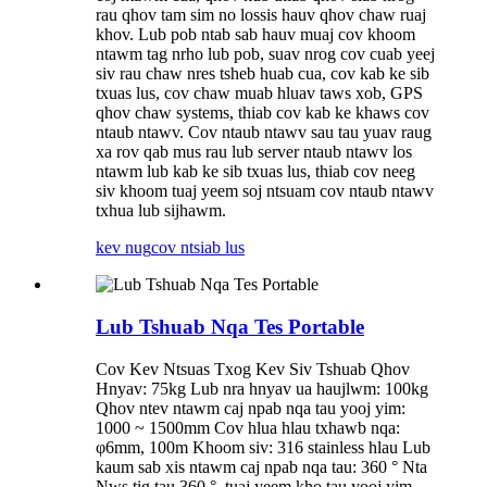
rau qhov tam sim no lossis hauv qhov chaw ruaj
khov. Lub pob ntab sab hauv muaj cov khoom
ntawm tag nrho lub pob, suav nrog cov cuab yeej
siv rau chaw nres tsheb huab cua, cov kab ke sib
txuas lus, cov chaw muab hluav taws xob, GPS
qhov chaw systems, thiab cov kab ke khaws cov
ntaub ntawv. Cov ntaub ntawv sau tau yuav raug
xa rov qab mus rau lub server ntaub ntawv los
ntawm lub kab ke sib txuas lus, thiab cov neeg
siv khoom tuaj yeem soj ntsuam cov ntaub ntawv
txhua lub sijhawm.
kev nug
cov ntsiab lus
Lub Tshuab Nqa Tes Portable
Cov Kev Ntsuas Txog Kev Siv Tshuab Qhov
Hnyav: 75kg Lub nra hnyav ua haujlwm: 100kg
Qhov ntev ntawm caj npab nqa tau yooj yim:
1000 ~ 1500mm Cov hlua hlau txhawb nqa:
φ6mm, 100m Khoom siv: 316 stainless hlau Lub
kaum sab xis ntawm caj npab nqa tau: 360 ° Nta
Nws tig tau 360 °, tuaj yeem kho tau yooj yim,