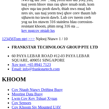
tuaj yeem hloov mus rau qhov nruab nrab, kom
qhov nqa tau poob dawb, thiab nws muaj lub
nres siv, uas tuaj yeem tswj qhov ceev thaum lub
sijhawm tso tawm dawb. Lub cev tseem ceeb
yog ua los ntawm 316 stainless hlau corrosion-
resistant khoom, phim nrog 316 sta ...
kev nug
cov ntsiab lus
1
2
3
4
5
6
Tom ntej >
>>
Nplooj Ntawv 1 / 10
FRANKSTAR TECHNOLOGY GROUP PTE LTD
60 PAYA LEBAR ROAD #12-03 PAYA LEBAR
SQUARE, 409051 SINGAPORE
Xov tooj: +65 8941 7123
Email: info@frankstartech.com
KHOOM
Cov Ntaub Ntawv Drifting Buoy
Mooring Data Buoy
Lwm Cov Kev Tshuaj Xyuas
Cov Sensors
Cov Khoom Siv Mounted UAV