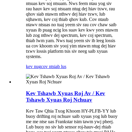
ntsuas kev soj ntsuam. Nws feem ntau yog siv
rau hauv kev soj ntsuam ntug dej hiav txwv, rau
qhov siab ntawm nthwv dej hiav txwv, lub
sijhawm, kev coj thiab qhov kub. Cov ntaub
ntawv ntsuas no tuaj yeem siv rau cov chaw saib
xyuas ib puag ncig los suav kev kwv yees ntawm
lub zog nthwv dej spectrum, kev coj spectrum,
thiab lwm yam. Nws tuaj yeem siv ib leeg lossis
ua cov khoom siv yooj yim ntawm ntug dej hiav
txwv lossis platform tsis siv neeg saib xyuas
systems.
kev nug
cov ntsiab lus
Kev Tshawb Xyuas Roj Av / Kev
Tshawb Xyuas Roj Nchuav
Kev Taw Qhia Txog Khoom HY-PLFB-YY lub
buoy drifting roj nchuav saib xyuas yog lub buoy
me me ntse uas Frankstar tsim tawm ywj pheej.
Lub buoy no siv lub sensor roj-hauv-dej rhiab