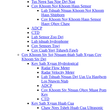
Tus Neeg Sau Npe Dej Nag
Cov Khoom Noj Khoom Haus Sensor
Lub Tshuab Ntsuas Khoom Noj Khoom
Haus Shipborn
Cov Khoom Noj Khoom Haus Sensor
Hauv Qhov Chaw
ADCP
CTD
Lub Sensor Zoo Dej
Lub tshuab hydrophone
Cov Sensors Tswj
Cov Cuab Yeej Tshawb Fawb
Cov Khoom Siv Soj Ntsuam thiab Saib Xyuas Cov
Khoom Siv Dej
Kev Saib Xyuas Hydrological
Radar Flow Meter
Radar Velocity Meter
Lub Tshuab Ntsuas Dej Uas Ua Haujlwm
Los Ntawm Ntab
ADCP
Cov Khoom Siv Ntsuas Qhov Muag Pom
Kev
CTD
Kev Saib Xyuas Huab Cua
Chaw Nres Tsheb Huab Cua Ultrasonic