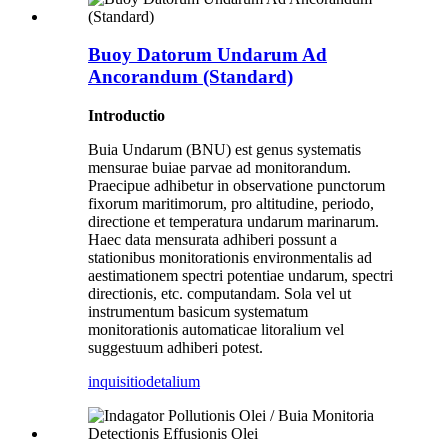
Buoy Datorum Undarum Ad
Ancorandum (Standard)
Introductio
Buia Undarum (BNU) est genus systematis
mensurae buiae parvae ad monitorandum.
Praecipue adhibetur in observatione punctorum
fixorum maritimorum, pro altitudine, periodo,
directione et temperatura undarum marinarum.
Haec data mensurata adhiberi possunt a
stationibus monitorationis environmentalis ad
aestimationem spectri potentiae undarum, spectri
directionis, etc. computandam. Sola vel ut
instrumentum basicum systematum
monitorationis automaticae litoralium vel
suggestuum adhiberi potest.
inquisitio
detalium