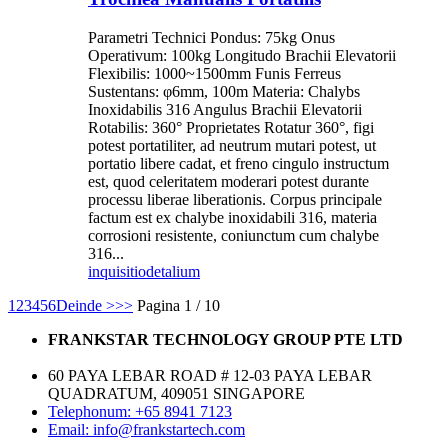
Parametri Technici Pondus: 75kg Onus
Operativum: 100kg Longitudo Brachii Elevatorii
Flexibilis: 1000~1500mm Funis Ferreus
Sustentans: φ6mm, 100m Materia: Chalybs
Inoxidabilis 316 Angulus Brachii Elevatorii
Rotabilis: 360° Proprietates Rotatur 360°, figi
potest portatiliter, ad neutrum mutari potest, ut
portatio libere cadat, et freno cingulo instructum
est, quod celeritatem moderari potest durante
processu liberae liberationis. Corpus principale
factum est ex chalybe inoxidabili 316, materia
corrosioni resistente, coniunctum cum chalybe
316...
inquisitio
detalium
1
2
3
4
5
6
Deinde >
>>
Pagina 1 / 10
FRANKSTAR TECHNOLOGY GROUP PTE LTD
60 PAYA LEBAR ROAD # 12-03 PAYA LEBAR
QUADRATUM, 409051 SINGAPORE
Telephonum: +65 8941 7123
Email: info@frankstartech.com