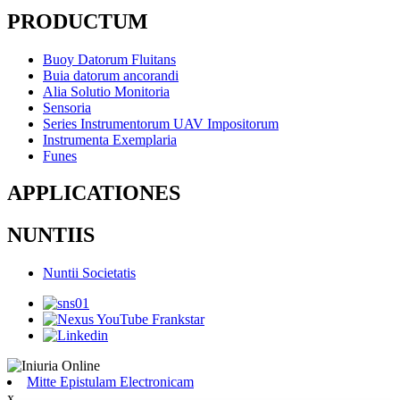
PRODUCTUM
Buoy Datorum Fluitans
Buia datorum ancorandi
Alia Solutio Monitoria
Sensoria
Series Instrumentorum UAV Impositorum
Instrumenta Exemplaria
Funes
APPLICATIONES
NUNTIIS
Nuntii Societatis
Mitte Epistulam Electronicam
x