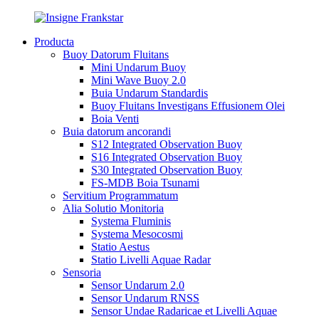
Producta
Buoy Datorum Fluitans
Mini Undarum Buoy
Mini Wave Buoy 2.0
Buia Undarum Standardis
Buoy Fluitans Investigans Effusionem Olei
Boia Venti
Buia datorum ancorandi
S12 Integrated Observation Buoy
S16 Integrated Observation Buoy
S30 Integrated Observation Buoy
FS-MDB Boia Tsunami
Servitium Programmatum
Alia Solutio Monitoria
Systema Fluminis
Systema Mesocosmi
Statio Aestus
Statio Livelli Aquae Radar
Sensoria
Sensor Undarum 2.0
Sensor Undarum RNSS
Sensor Undae Radaricae et Livelli Aquae