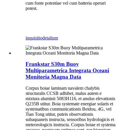
cum fonte potentiae vel cum batteria operari
potest.
inquisitio
detalium
Frankstar S30m Buoy
Multiparametrica Integrata Oceani
Monitoria Magna Data
Corpus boiae laminam navalem chalybis
structuralis CCSB adhibet, malus autem e
mixtura aluminii 5083H116, et anulus elevationis
Q235B utitur. Boia systemate energiae solaris et
systematibus communicationis Beidou, 4G, vel
Tian Tong utitur, puteis observationis
subaquaneis instructa, sensoribus hydrologicis et
meteorologicis instructa. Corpus boiae et systema
ancorae, postquam optimae sunt, per biennium