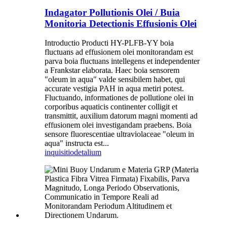
Indagator Pollutionis Olei / Buia
Monitoria Detectionis Effusionis Olei
Introductio Producti HY-PLFB-YY boia
fluctuans ad effusionem olei monitorandam est
parva boia fluctuans intellegens et independenter
a Frankstar elaborata. Haec boia sensorem
"oleum in aqua" valde sensibilem habet, qui
accurate vestigia PAH in aqua metiri potest.
Fluctuando, informationes de pollutione olei in
corporibus aquaticis continenter colligit et
transmittit, auxilium datorum magni momenti ad
effusionem olei investigandam praebens. Boia
sensore fluorescentiae ultraviolaceae "oleum in
aqua" instructa est...
inquisitio
detalium