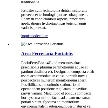
traditionalia.
Registro cum technologia digitali signorum
provecta et technologia portae subaquaneae.
Etiam in condicionibus asperis, praeclaras
applicationes hydrographicas tegendi aquis
vadosis praestat.
inquisitio
detalium
Arca Ferriviaria Portatilis
PocktFerryBox -4H- ad mensuras altae
praecisionis plurium parametrorum aquae et
partium destinata est. Designatio compacta et ab
usore accommodata in capsa portatili novas
perspectivas munerum monitoriorum aperit.
Possibilitates a monitorio stationario ad
operationem positione regulatam in navibus
parvis variant. Magnitudo et pondus compacta
hoc systema mobile facile ad aream mensurae
portari sinunt. Systema ad monitorium
environmentalem autonomum destinatur et vel