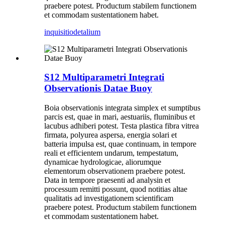
praebere potest. Productum stabilem functionem
et commodam sustentationem habet.
inquisitio
detalium
S12 Multiparametri Integrati
Observationis Datae Buoy
Boia observationis integrata simplex et sumptibus
parcis est, quae in mari, aestuariis, fluminibus et
lacubus adhiberi potest. Testa plastica fibra vitrea
firmata, polyurea aspersa, energia solari et
batteria impulsa est, quae continuam, in tempore
reali et efficientem undarum, tempestatum,
dynamicae hydrologicae, aliorumque
elementorum observationem praebere potest.
Data in tempore praesenti ad analysin et
processum remitti possunt, quod notitias altae
qualitatis ad investigationem scientificam
praebere potest. Productum stabilem functionem
et commodam sustentationem habet.