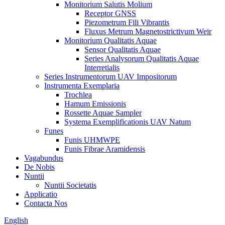
Monitorium Salutis Molium
Receptor GNSS
Piezometrum Fili Vibrantis
Fluxus Metrum Magnetostrictivum Weir
Monitorium Qualitatis Aquae
Sensor Qualitatis Aquae
Series Analysorum Qualitatis Aquae
Interretialis
Series Instrumentorum UAV Impositorum
Instrumenta Exemplaria
Trochlea
Hamum Emissionis
Rossette Aquae Sampler
Systema Exemplificationis UAV Natum
Funes
Funis UHMWPE
Funis Fibrae Aramidensis
Vagabundus
De Nobis
Nuntii
Nuntii Societatis
Applicatio
Contacta Nos
English