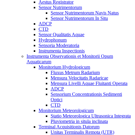
Aestus Registrator
Sensor Nutrimentorum
Sensor Nutrimentorum Navis Natus
Sensor Nutrimentorum In Situ
ADCP
CTD
Sensor Qualitatis Aquae
Hydrophonum
Sensoria Moderatoria
Instrumenta Inspectionis
Instrumenta Observationis et Monitorii Opum
Aquaticarum
Monitorium Hydrologicum
Fluxus Metrum Radarium
Mensura Velocitatis Radaricae
Mensura Livelli Aquae Fluitanti Operata
ADCP
Sensorium Concentrationis Sedimenti
Optici
CTD
Monitorium Meteorologicum
Statio Meteorologica Ultrasonica Integrata
Pluviometria in situla inclinata
Terminal Acquisitionis Datorum
Unitas Terminalis Remota (UTR)