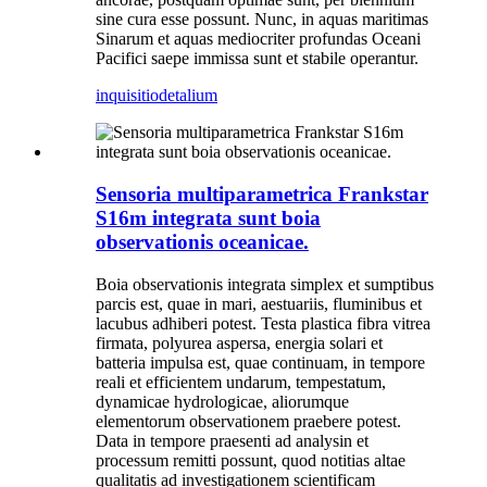
sine cura esse possunt. Nunc, in aquas maritimas
Sinarum et aquas mediocriter profundas Oceani
Pacifici saepe immissa sunt et stabile operantur.
inquisitio
detalium
Sensoria multiparametrica Frankstar
S16m integrata sunt boia
observationis oceanicae.
Boia observationis integrata simplex et sumptibus
parcis est, quae in mari, aestuariis, fluminibus et
lacubus adhiberi potest. Testa plastica fibra vitrea
firmata, polyurea aspersa, energia solari et
batteria impulsa est, quae continuam, in tempore
reali et efficientem undarum, tempestatum,
dynamicae hydrologicae, aliorumque
elementorum observationem praebere potest.
Data in tempore praesenti ad analysin et
processum remitti possunt, quod notitias altae
qualitatis ad investigationem scientificam