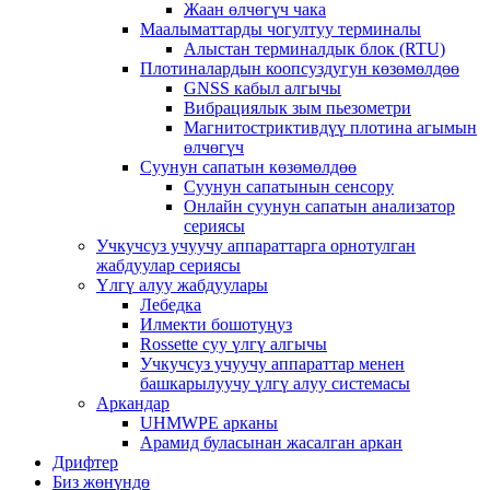
Жаан өлчөгүч чака
Маалыматтарды чогултуу терминалы
Алыстан терминалдык блок (RTU)
Плотиналардын коопсуздугун көзөмөлдөө
GNSS кабыл алгычы
Вибрациялык зым пьезометри
Магнитостриктивдүү плотина агымын
өлчөгүч
Суунун сапатын көзөмөлдөө
Суунун сапатынын сенсору
Онлайн суунун сапатын анализатор
сериясы
Учкучсуз учуучу аппараттарга орнотулган
жабдуулар сериясы
Үлгү алуу жабдуулары
Лебедка
Илмекти бошотуңуз
Rossette суу үлгү алгычы
Учкучсуз учуучу аппараттар менен
башкарылуучу үлгү алуу системасы
Аркандар
UHMWPE арканы
Арамид буласынан жасалган аркан
Дрифтер
Биз жөнүндө