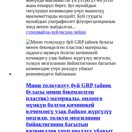
жөнүндө маалыматты үзгүлтүксүз чогултат
жана өткөрүп берет, бул мунайдын
төгүлүшүн көзөмөлдөө үчүн маанилүү
маалыматтарды колдойт. Буй суудагы
мунайдын ультрафиолет флуоресценциялык
зонд менен жабдылган...
суроо
майда-чүйдөсүнө чейин
Мини толкундуу буй GRP (айнек
буласы менен бекемделген
пластик) материалы, оңдоого
мүмкүн болгон кичинекей
өлчөмдөгү узак байкоо жүргүзүү
мезгили, толкун мезгилинин
бийиктигинин багытын
көзөмөлдөө үчүн реалдуу убакыт