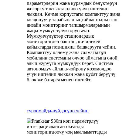
параметрлерин жана курамдык бөлүктөрүн
жогорку тактыкта ​​​​өлчөө үчүн иштелип
чыккан. Көчмө корпустагы компакттуу жана
колдонуучу тарабынан ыңгайлаштырылган
дизайн мониторинг тапшырмаларынын
жаңы мүмкүнчүлүктөрүн ачат.
Мүмкүнчүлүктөр стационардык
мониторингден баштап, кичинекей
кайыктарда позицияны башкарууга чейин.
Компакттуу өлчөмү жана салмагы бул
мобилдик системаны өлчөө аймагына оңой
алып жүрүүгө мүмкүндүк берет. Система
автономдуу айлана-чөйрөнү көзөмөлдөө
үчүн иштелип чыккан жана кубат берүүчү
блок же батарея менен иштейт.
суроо
майда-чүйдөсүнө чейин