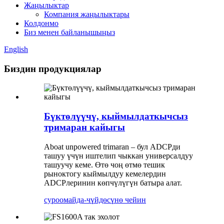
Жаңылыктар
Компания жаңылыктары
Колдонмо
Биз менен байланышыңыз
English
Биздин продукциялар
Бүктөлүүчү, кыймылдаткычсыз
тримаран кайыгы
Aboat unpowered trimaran – бул ADCPди
ташуу үчүн иштелип чыккан универсалдуу
ташуучу кеме. Өтө чоң өтмө тешик
рыноктогу кыймылдуу кемелердин
ADCPлеринин көпчүлүгүн батыра алат.
суроо
майда-чүйдөсүнө чейин