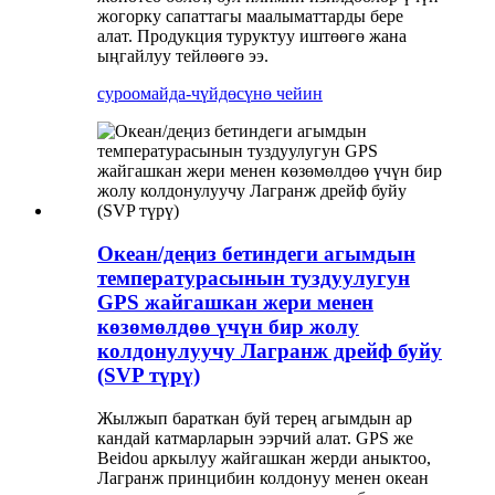
жогорку сапаттагы маалыматтарды бере
алат. Продукция туруктуу иштөөгө жана
ыңгайлуу тейлөөгө ээ.
суроо
майда-чүйдөсүнө чейин
Океан/деңиз бетиндеги агымдын
температурасынын туздуулугун
GPS жайгашкан жери менен
көзөмөлдөө үчүн бир жолу
колдонулуучу Лагранж дрейф буйу
(SVP түрү)
Жылжып бараткан буй терең агымдын ар
кандай катмарларын ээрчий алат. GPS же
Beidou аркылуу жайгашкан жерди аныктоо,
Лагранж принцибин колдонуу менен океан