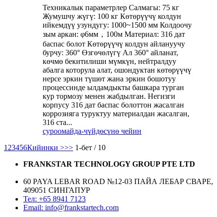
Техникалык параметрлер Салмагы: 75 кг
Жумушчу жүгү: 100 кг Көтөрүүчү колдун
ийкемдүү узундугу: 1000~1500 мм Колдоочу
зым аркан: φ6мм，100м Материал: 316 дат
баспас болот Көтөрүүчү колдун айлануучу
бурчу: 360° Өзгөчөлүгү Ал 360° айланат,
көчмө бекитилиши мүмкүн, нейтралдуу
абалга которула алат, ошондуктан көтөрүүчү
нерсе эркин түшөт жана эркин бошотуу
процессинде ылдамдыкты башкара турган
кур тормозу менен жабдылган. Негизги
корпусу 316 дат баспас болоттон жасалган
коррозияга туруктуу материалдан жасалган,
316 ста...
суроо
майда-чүйдөсүнө чейин
1
2
3
4
5
6
Кийинки >
>>
1-бет / 10
FRANKSTAR TECHNOLOGY GROUP PTE LTD
60 PAYA LEBAR ROAD №12-03 ПАЙА ЛЕБАР СВАРЕ,
409051 СИНГАПУР
Тел: +65 8941 7123
Email: info@frankstartech.com