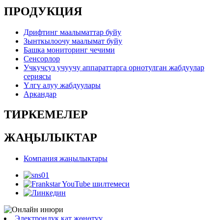
ПРОДУКЦИЯ
Дрифтинг маалыматтар буйу
Зынткылоочу маалымат буйу
Башка мониторинг чечими
Сенсорлор
Учкучсуз учуучу аппараттарга орнотулган жабдуулар
сериясы
Үлгү алуу жабдуулары
Аркандар
ТИРКЕМЕЛЕР
ЖАҢЫЛЫКТАР
Компания жаңылыктары
Электрондук кат жөнөтүү