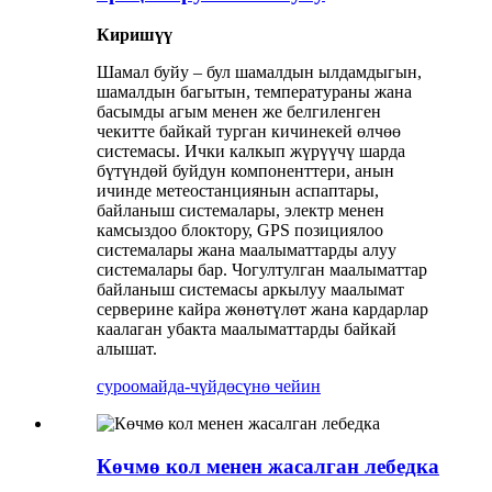
Киришүү
Шамал буйу – бул шамалдын ылдамдыгын,
шамалдын багытын, температураны жана
басымды агым менен же белгиленген
чекитте байкай турган кичинекей өлчөө
системасы. Ички калкып жүрүүчү шарда
бүтүндөй буйдун компоненттери, анын
ичинде метеостанциянын аспаптары,
байланыш системалары, электр менен
камсыздоо блоктору, GPS позициялоо
системалары жана маалыматтарды алуу
системалары бар. Чогултулган маалыматтар
байланыш системасы аркылуу маалымат
серверине кайра жөнөтүлөт жана кардарлар
каалаган убакта маалыматтарды байкай
алышат.
суроо
майда-чүйдөсүнө чейин
Көчмө кол менен жасалган лебедка