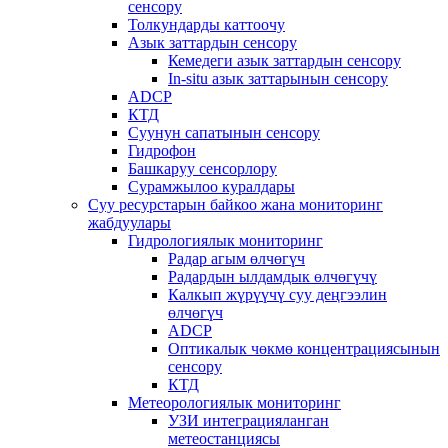
сенсору
Толкундарды каттоочу
Азык заттардын сенсору
Кемедеги азык заттардын сенсору
In-situ азык заттарынын сенсору
ADCP
КТД
Суунун сапатынын сенсору
Гидрофон
Башкаруу сенсорлору
Сурамжылоо куралдары
Суу ресурстарын байкоо жана мониторинг
жабдуулары
Гидрологиялык мониторинг
Радар агым өлчөгүч
Радардын ылдамдык өлчөгүчү
Калкып жүрүүчү суу деңгээлин
өлчөгүч
ADCP
Оптикалык чөкмө концентрациясынын
сенсору
КТД
Метеорологиялык мониторинг
УЗИ интеграцияланган
метеостанциясы