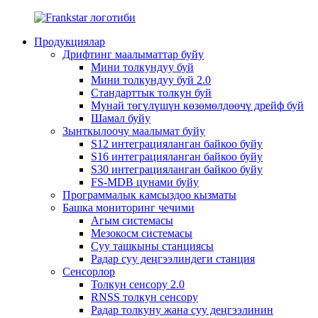
Продукциялар
Дрифтинг маалыматтар буйу
Мини толкундуу буй
Мини толкундуу буй 2.0
Стандарттык толкун буй
Мунай төгүлүшүн көзөмөлдөөчү дрейф буй
Шамал буйу
Зынткылоочу маалымат буйу
S12 интеграцияланган байкоо буйу
S16 интеграцияланган байкоо буйу
S30 интеграцияланган байкоо буйу
FS-MDB цунами буйу
Программалык камсыздоо кызматы
Башка мониторинг чечими
Агым системасы
Мезокосм системасы
Суу ташкыны станциясы
Радар суу деңгээлиндеги станция
Сенсорлор
Толкун сенсору 2.0
RNSS толкун сенсору
Радар толкуну жана суу деңгээлинин