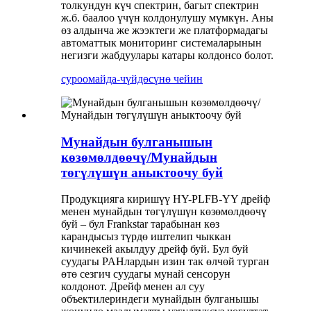
толкундун күч спектрин, багыт спектрин
ж.б. баалоо үчүн колдонулушу мүмкүн. Аны
өз алдынча же жээктеги же платформадагы
автоматтык мониторинг системаларынын
негизги жабдуулары катары колдонсо болот.
суроо
майда-чүйдөсүнө чейин
Мунайдын булганышын
көзөмөлдөөчү/Мунайдын
төгүлүшүн аныктоочу буй
Продукцияга киришүү HY-PLFB-YY дрейф
менен мунайдын төгүлүшүн көзөмөлдөөчү
буй – бул Frankstar тарабынан көз
карандысыз түрдө иштелип чыккан
кичинекей акылдуу дрейф буй. Бул буй
суудагы PAHлардын изин так өлчөй турган
өтө сезгич суудагы мунай сенсорун
колдонот. Дрейф менен ал суу
объектилериндеги мунайдын булганышы