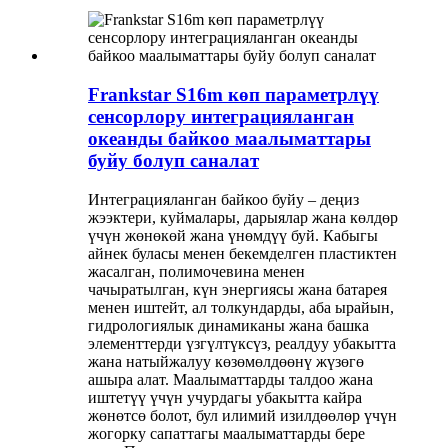
Frankstar S16m көп параметрлүү
сенсорлору интеграцияланган
океанды байкоо маалыматтары
буйу болуп саналат
Интеграцияланган байкоо буйу – деңиз
жээктери, куймалары, дарыялар жана көлдөр
үчүн жөнөкөй жана үнөмдүү буй. Кабыгы
айнек буласы менен бекемделген пластиктен
жасалган, полимочевина менен
чачыратылган, күн энергиясы жана батарея
менен иштейт, ал толкундарды, аба ырайын,
гидрологиялык динамиканы жана башка
элементтерди үзгүлтүксүз, реалдуу убакытта
жана натыйжалуу көзөмөлдөөнү жүзөгө
ашыра алат. Маалыматтарды талдоо жана
иштетүү үчүн учурдагы убакытта кайра
жөнөтсө болот, бул илимий изилдөөлөр үчүн
жогорку сапаттагы маалыматтарды бере