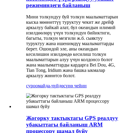
режиминдеги байланыш
Мини толкундуу буй толкун маалыматтарын
кыска мөөнөттүү туруктуу чекит же дрейф
аркылуу байкай алат, бул океандын илимий
изилдөөлөрү үчүн толкундун бийиктиги,
багыты, толкун мезгили ж.б. сыяктуу
туруктуу жана ишенимдүү маалыматтарды
берет. Ошондой эле, аны океандын
кесилишин изилдөөдө кесилиш толкун
маалыматтарын алуу үчүн колдонсо болот
жана маалыматтарды кардарга Bei Dou, 4G,
Tian Tong, Iridium жана башка ыкмалар
аркылуу жөнөтсө болот.
суроо
майда-чүйдөсүнө чейин
Жогорку тактыктагы GPS реалдуу
убакыттагы байланыш ARM
процессору шамал буйу