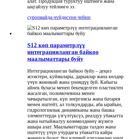
алат. Продукция туруктуу иштөөгө жана
ыңгайлуу тейлөөгө ээ.
суроо
майда-чүйдөсүнө чейин
S12 көп параметрлүү
интеграцияланган байкоо
маалыматтары буйу
Интеграцияланган байкоо буйу – деңиз
жээктери, куймалары, дарыялар жана көлдөр
үчүн жөнөкөй жана үнөмдүү буй. Кабыгы
айнек буласы менен бекемделген пластиктен
жасалган, полимочевина менен
чачыратылган, күн энергиясы жана батарея
менен иштейт, ал толкундарды, аба ырайын,
гидрологиялык динамиканы жана башка
элементтерди үзгүлтүксүз, реалдуу убакытта
жана натыйжалуу көзөмөлдөөнү жүзөгө
ашыра алат. Маалыматтарды талдоо жана
иштетүү үчүн учурдагы убакытта кайра
жөнөтсө болот, бул илимий изилдөөлөр үчүн