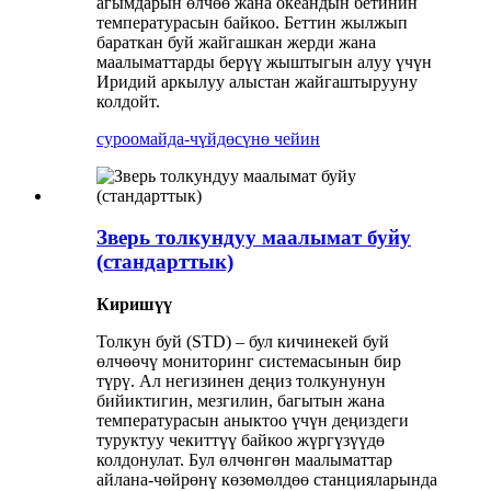
агымдарын өлчөө жана океандын бетинин
температурасын байкоо. Беттин жылжып
бараткан буй жайгашкан жерди жана
маалыматтарды берүү жыштыгын алуу үчүн
Иридий аркылуу алыстан жайгаштырууну
колдойт.
суроо
майда-чүйдөсүнө чейин
Зверь толкундуу маалымат буйу
(стандарттык)
Киришүү
Толкун буй (STD) – бул кичинекей буй
өлчөөчү мониторинг системасынын бир
түрү. Ал негизинен деңиз толкунунун
бийиктигин, мезгилин, багытын жана
температурасын аныктоо үчүн деңиздеги
туруктуу чекиттүү байкоо жүргүзүүдө
колдонулат. Бул өлчөнгөн маалыматтар
айлана-чөйрөнү көзөмөлдөө станцияларында