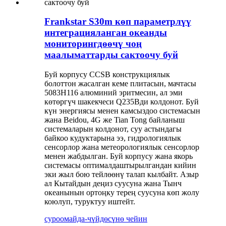
Frankstar S30m көп параметрлүү
интеграцияланган океанды
мониторингдөөчү чоң
маалыматтарды сактоочу буй
Буй корпусу CCSB конструкциялык
болоттон жасалган кеме плитасын, мачтасы
5083H116 алюминий эритмесин, ал эми
көтөргүч шакекчеси Q235Bди колдонот. Буй
күн энергиясы менен камсыздоо системасын
жана Beidou, 4G же Tian Tong байланыш
системаларын колдонот, суу астындагы
байкоо кудуктарына ээ, гидрологиялык
сенсорлор жана метеорологиялык сенсорлор
менен жабдылган. Буй корпусу жана якорь
системасы оптималдаштырылгандан кийин
эки жыл бою тейлөөнү талап кылбайт. Азыр
ал Кытайдын деңиз суусуна жана Тынч
океанынын ортоңку терең суусуна көп жолу
коюлуп, туруктуу иштейт.
суроо
майда-чүйдөсүнө чейин