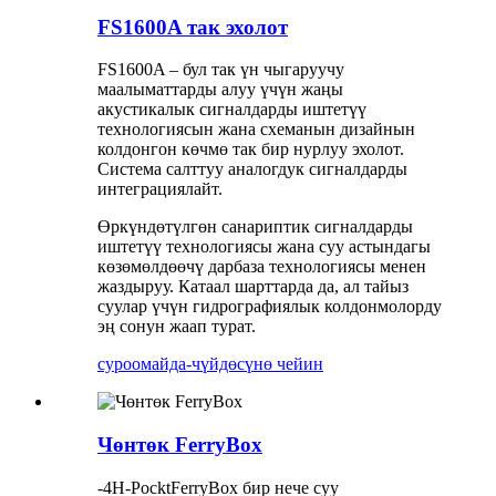
FS1600A так эхолот
FS1600A – бул так үн чыгаруучу
маалыматтарды алуу үчүн жаңы
акустикалык сигналдарды иштетүү
технологиясын жана схеманын дизайнын
колдонгон көчмө так бир нурлуу эхолот.
Система салттуу аналогдук сигналдарды
интеграциялайт.
Өркүндөтүлгөн санариптик сигналдарды
иштетүү технологиясы жана суу астындагы
көзөмөлдөөчү дарбаза технологиясы менен
жаздыруу. Катаал шарттарда да, ал тайыз
суулар үчүн гидрографиялык колдонмолорду
эң сонун жаап турат.
суроо
майда-чүйдөсүнө чейин
Чөнтөк FerryBox
-4H-PocktFerryBox бир нече суу