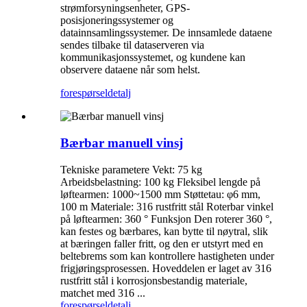
strømforsyningsenheter, GPS-
posisjoneringssystemer og
datainnsamlingssystemer. De innsamlede dataene
sendes tilbake til dataserveren via
kommunikasjonssystemet, og kundene kan
observere dataene når som helst.
forespørsel
detalj
Bærbar manuell vinsj
Tekniske parametere Vekt: 75 kg
Arbeidsbelastning: 100 kg Fleksibel lengde på
løftearmen: 1000~1500 mm Støttetau: φ6 mm,
100 m Materiale: 316 rustfritt stål Roterbar vinkel
på løftearmen: 360 ° Funksjon Den roterer 360 °,
kan festes og bærbares, kan bytte til nøytral, slik
at bæringen faller fritt, og den er utstyrt med en
beltebrems som kan kontrollere hastigheten under
frigjøringsprosessen. Hoveddelen er laget av 316
rustfritt stål i korrosjonsbestandig materiale,
matchet med 316 ...
forespørsel
detalj