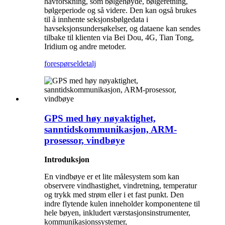
havforskning, som bølgehøyde, bølgeretning,
bølgeperiode og så videre. Den kan også brukes
til å innhente seksjonsbølgedata i
havseksjonsundersøkelser, og dataene kan sendes
tilbake til klienten via Bei Dou, 4G, Tian Tong,
Iridium og andre metoder.
forespørsel
detalj
GPS med høy nøyaktighet,
sanntidskommunikasjon, ARM-
prosessor, vindbøye
Introduksjon
En vindbøye er et lite målesystem som kan
observere vindhastighet, vindretning, temperatur
og trykk med strøm eller i et fast punkt. Den
indre flytende kulen inneholder komponentene til
hele bøyen, inkludert værstasjonsinstrumenter,
kommunikasjonssystemer,