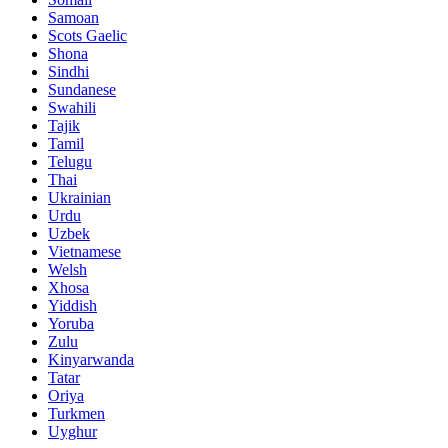
Samoan
Scots Gaelic
Shona
Sindhi
Sundanese
Swahili
Tajik
Tamil
Telugu
Thai
Ukrainian
Urdu
Uzbek
Vietnamese
Welsh
Xhosa
Yiddish
Yoruba
Zulu
Kinyarwanda
Tatar
Oriya
Turkmen
Uyghur