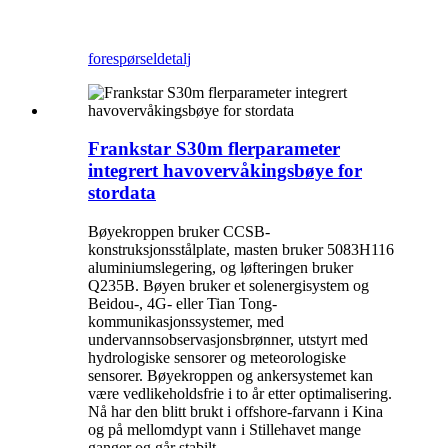
forespørsel
detalj
Frankstar S30m flerparameter
integrert havovervåkingsbøye for
stordata
Bøyekroppen bruker CCSB-
konstruksjonsstålplate, masten bruker 5083H116
aluminiumslegering, og løfteringen bruker
Q235B. Bøyen bruker et solenergisystem og
Beidou-, 4G- eller Tian Tong-
kommunikasjonssystemer, med
undervannsobservasjonsbrønner, utstyrt med
hydrologiske sensorer og meteorologiske
sensorer. Bøyekroppen og ankersystemet kan
være vedlikeholdsfrie i to år etter optimalisering.
Nå har den blitt brukt i offshore-farvann i Kina
og på mellomdypt vann i Stillehavet mange
ganger og går stabilt.