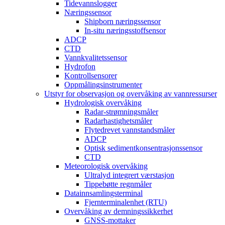
Tidevannslogger
Næringssensor
Shipborn næringssensor
In-situ næringsstoffsensor
ADCP
CTD
Vannkvalitetssensor
Hydrofon
Kontrollsensorer
Oppmålingsinstrumenter
Utstyr for observasjon og overvåking av vannressurser
Hydrologisk overvåking
Radar-strømningsmåler
Radarhastighetsmåler
Flytedrevet vannstandsmåler
ADCP
Optisk sedimentkonsentrasjonssensor
CTD
Meteorologisk overvåking
Ultralyd integrert værstasjon
Tippebøtte regnmåler
Datainnsamlingsterminal
Fjernterminalenhet (RTU)
Overvåking av demningssikkerhet
GNSS-mottaker