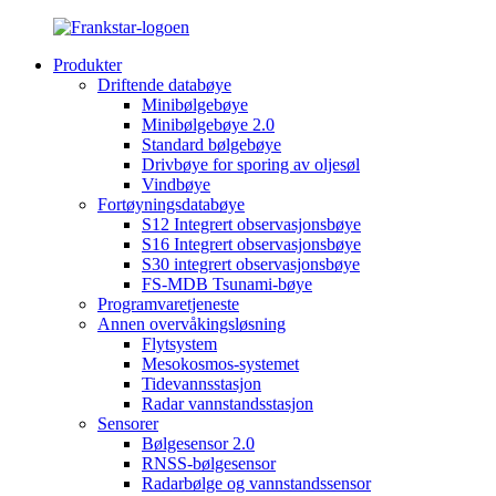
Produkter
Driftende databøye
Minibølgebøye
Minibølgebøye 2.0
Standard bølgebøye
Drivbøye for sporing av oljesøl
Vindbøye
Fortøyningsdatabøye
S12 Integrert observasjonsbøye
S16 Integrert observasjonsbøye
S30 integrert observasjonsbøye
FS-MDB Tsunami-bøye
Programvaretjeneste
Annen overvåkingsløsning
Flytsystem
Mesokosmos-systemet
Tidevannsstasjon
Radar vannstandsstasjon
Sensorer
Bølgesensor 2.0
RNSS-bølgesensor
Radarbølge og vannstandssensor