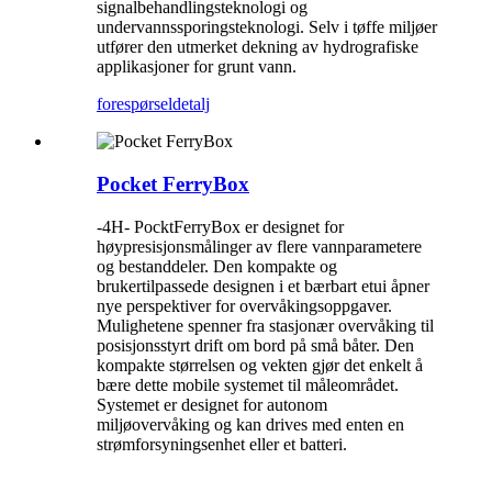
signalbehandlingsteknologi og
undervannssporingsteknologi. Selv i tøffe miljøer
utfører den utmerket dekning av hydrografiske
applikasjoner for grunt vann.
forespørsel
detalj
Pocket FerryBox
-4H- PocktFerryBox er designet for
høypresisjonsmålinger av flere vannparametere
og bestanddeler. Den kompakte og
brukertilpassede designen i et bærbart etui åpner
nye perspektiver for overvåkingsoppgaver.
Mulighetene spenner fra stasjonær overvåking til
posisjonsstyrt drift om bord på små båter. Den
kompakte størrelsen og vekten gjør det enkelt å
bære dette mobile systemet til måleområdet.
Systemet er designet for autonom
miljøovervåking og kan drives med enten en
strømforsyningsenhet eller et batteri.