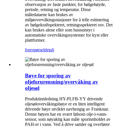
observasjon av faste punkter, for bølgehøyde,
periode, retning og temperatur. Disse
måledataene kan brukes av
miljøovervåkingsstasjoner for å telle estimering
av bølgekraftspekteret, retningsspekteret osv. Det
kan brukes alene eller som basisutstyr i
automatiske overvåkingssystemer for kyst eller
plattformer.
forespørsel
detalj
Bøye for sporing av
oljeforurensning/overvåking av
oljesøl
Produktinnledning HY-PLFB-YY drivende
oljesølovervåkingsbøye er en liten intelligent
drivende bøye utviklet uavhengig av Frankstar.
Denne bøyen har en svært følsom olje-i-vann-
sensor, som nøyaktig kan måle sporinnholdet av
PAH-er i vann. Ved å drive samler og overfører