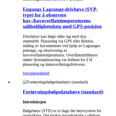
Engangs Lagrange-drivbøye (SVP-
type) for å observere
hav-/havoverflatetemperaturens
saltholdighetsdata med GPS-posisjon
Drivbøyer kan følge ulike lag med dyp
strømdrift. Plassering via GPS eller Beidou,
måling av havstrømmer ved hjelp av Lagranges
prinsipp, og observering av
havoverflatetemperaturen. Overflatedriftbøyer
støtter fjernutplassering via Iridium for å få
plassering og dataoverføringsfrekvens.
forespørsel
detalj
Fortøyningsbølgedatabøye (standard)
Introduksjon
Bølgebøye (STD) er et slags lite bøyesystem for
overvåking. Det brukes hovedsakelig i offshore