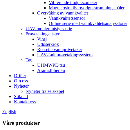
Vibrerende trådpiezometer
Magnetostriktiv overløpsstrømningsmåler
Overvåking av vannkvalitet
Vannkvalitetssensor
Online serie med vannkvalitetsanalysatorer
UAV-montert utstyrsserie
Prøvetakingsutstyr
Vinsj
Utløserkrok
Rossette vannprøvetaker
UAV-født prøvetakingssystem
Tau
UHMWPE-tau
Aramidfibertau
Drifter
Om oss
Nyheter
Nyheter fra selskapet
Søknad
Kontakt oss
English
Våre produkter