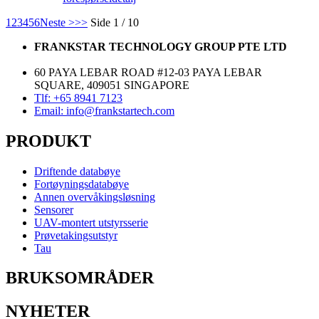
1
2
3
4
5
6
Neste >
>>
Side 1 / 10
FRANKSTAR TECHNOLOGY GROUP PTE LTD
60 PAYA LEBAR ROAD #12-03 PAYA LEBAR
SQUARE, 409051 SINGAPORE
Tlf: +65 8941 7123
Email: info@frankstartech.com
PRODUKT
Driftende databøye
Fortøyningsdatabøye
Annen overvåkingsløsning
Sensorer
UAV-montert utstyrsserie
Prøvetakingsutstyr
Tau
BRUKSOMRÅDER
NYHETER