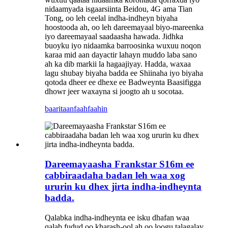
nidaamyada isgaarsiinta Beidou, 4G ama Tian
Tong, oo leh ceelal indha-indheyn biyaha
hoostooda ah, oo leh dareemayaal biyo-mareenka
iyo dareemayaal saadaasha hawada. Jidhka
buoyku iyo nidaamka barroosinka wuxuu noqon
karaa mid aan dayactir lahayn muddo laba sano
ah ka dib markii la hagaajiyay. Hadda, waxaa
lagu shubay biyaha badda ee Shiinaha iyo biyaha
qotoda dheer ee dhexe ee Badweynta Baasifigga
dhowr jeer waxayna si joogto ah u socotaa.
baaritaan
faahfaahin
Dareemayaasha Frankstar S16m ee
cabbiraadaha badan leh waa xog
ururin ku dhex jirta indha-indheynta
badda.
Qalabka indha-indheynta ee isku dhafan waa
qalab fudud oo kharash-ool ah oo loogu talagalay