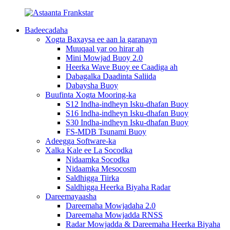
Badeecadaha
Xogta Baxaysa ee aan la garanayn
Muuqaal yar oo hirar ah
Mini Mowjad Buoy 2.0
Heerka Wave Buoy ee Caadiga ah
Dabagalka Daadinta Saliida
Dabaysha Buoy
Buufinta Xogta Mooring-ka
S12 Indha-indheyn Isku-dhafan Buoy
S16 Indha-indheyn Isku-dhafan Buoy
S30 Indha-indheyn Isku-dhafan Buoy
FS-MDB Tsunami Buoy
Adeegga Software-ka
Xalka Kale ee La Socodka
Nidaamka Socodka
Nidaamka Mesocosm
Saldhigga Tiirka
Saldhigga Heerka Biyaha Radar
Dareemayaasha
Dareemaha Mowjadaha 2.0
Dareemaha Mowjadda RNSS
Radar Mowjadda & Dareemaha Heerka Biyaha