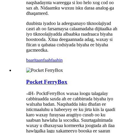
naqshadaynta wareegga si loo helo xog cod oo
sax ah. Nidaamku wuxuu isku daraa analog-ga
dhaqameed.
duubista iyadoo la adeegsanayo tiknoolajiyad
casri ah oo farsamaysa calaamadaha dijitaalka ah
iyo tiknoolajiyadda albaabka raadraaca biyaha
hoostooda. Xitaa deegaannada adag, waxay si
fiican u qabataa codsiyada biyaha ee biyaha
gacmeedka.
baaritaan
faahfaahin
Pocket FerryBox
-4H- PocktFerryBox waxaa loogu talagalay
cabbiraadda saxda ah ee cabbirrada biyaha iyo
walxaha badan. Naqshadda isku dhafan ee
isticmaaluhu u habeeyey ee ku jirta kiis la qaadi
karo waxay furaysaa aragtiyo cusub oo ku
saabsan hawlaha la socodka. Suurtagalnimada
waxay u dhaxaysaa kormeerka joogtada ah ilaa
hawlgalka lagu xakameeyo booska ee saaran