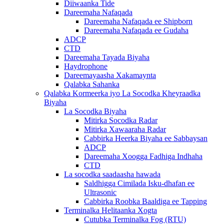
Diiwaanka Tide
Dareemaha Nafaqada
Dareemaha Nafaqada ee Shipborn
Dareemaha Nafaqada ee Gudaha
ADCP
CTD
Dareemaha Tayada Biyaha
Haydrophone
Dareemayaasha Xakamaynta
Qalabka Sahanka
Qalabka Kormeerka iyo La Socodka Kheyraadka
Biyaha
La Socodka Biyaha
Mitirka Socodka Radar
Mitirka Xawaaraha Radar
Cabbirka Heerka Biyaha ee Sabbaysan
ADCP
Dareemaha Xoogga Fadhiga Indhaha
CTD
La socodka saadaasha hawada
Saldhigga Cimilada Isku-dhafan ee
Ultrasonic
Cabbirka Roobka Baaldiga ee Tapping
Terminalka Helitaanka Xogta
Cutubka Terminalka Fog (RTU)