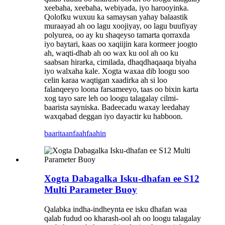
xeebaha, xeebaha, webiyada, iyo harooyinka.
Qolofku wuxuu ka samaysan yahay balaastik
muraayad ah oo lagu xoojiyay, oo lagu buufiyay
polyurea, oo ay ku shaqeyso tamarta qorraxda
iyo baytari, kaas oo xaqiijin kara kormeer joogto
ah, waqti-dhab ah oo wax ku ool ah oo ku
saabsan hirarka, cimilada, dhaqdhaqaaqa biyaha
iyo walxaha kale. Xogta waxaa dib loogu soo
celin karaa waqtigan xaadirka ah si loo
falanqeeyo loona farsameeyo, taas oo bixin karta
xog tayo sare leh oo loogu talagalay cilmi-
baarista sayniska. Badeecadu waxay leedahay
waxqabad deggan iyo dayactir ku habboon.
baaritaan
faahfaahin
Xogta Dabagalka Isku-dhafan ee S12
Multi Parameter Buoy
Qalabka indha-indheynta ee isku dhafan waa
qalab fudud oo kharash-ool ah oo loogu talagalay