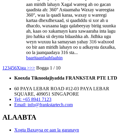
aan miridh lahayn Xagal wareeg ah oo gacan
qaadista ah: 360° Astaamaha Waxay wareegtaa
360°, waa la qaadi karaa, waxay u wareegi
kartaa dhexdhexaad, si qaadiddu si xor ah u
dhacdo, waxaana lagu qalabeeyay biriig suunka
ah, kaas oo xakamayn kara xawaaraha inta lagu
jiro habka sii deynta bilaashka ah. Jidhka ugu
weyn wuxuu ka samaysan yahay 316 walxood
oo bir aan miridh lahayn oo u adkaysta daxalka,
oo la jaanqaadaya 316 sta...
baaritaan
faahfaahin
1
2
3
4
5
6
Xiga >
>>
Bogga 1 / 10
Kooxda Tiknoolajiyadda FRANKSTAR PTE LTD
60 PAYA LEBAR ROAD #12-03 PAYA LEBAR
SQUARE, 409051 SINGAPORE
Tel: +65 8941 7123
Email: info@frankstartech.com
ALAABTA
Xogta Baxaysa ee aan la garanayn