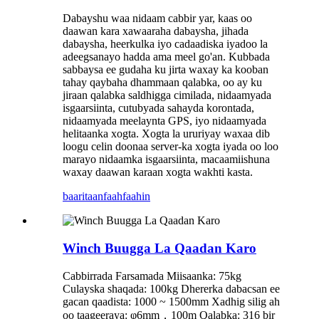
Dabayshu waa nidaam cabbir yar, kaas oo
daawan kara xawaaraha dabaysha, jihada
dabaysha, heerkulka iyo cadaadiska iyadoo la
adeegsanayo hadda ama meel go'an. Kubbada
sabbaysa ee gudaha ku jirta waxay ka kooban
tahay qaybaha dhammaan qalabka, oo ay ku
jiraan qalabka saldhigga cimilada, nidaamyada
isgaarsiinta, cutubyada sahayda korontada,
nidaamyada meelaynta GPS, iyo nidaamyada
helitaanka xogta. Xogta la ururiyay waxaa dib
loogu celin doonaa server-ka xogta iyada oo loo
marayo nidaamka isgaarsiinta, macaamiishuna
waxay daawan karaan xogta wakhti kasta.
baaritaan
faahfaahin
Winch Buugga La Qaadan Karo
Cabbirrada Farsamada Miisaanka: 75kg
Culayska shaqada: 100kg Dhererka dabacsan ee
gacan qaadista: 1000 ~ 1500mm Xadhig silig ah
oo taageeraya: φ6mm，100m Qalabka: 316 bir