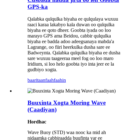
GPS-ka
Qalabka qulqulka biyaha ee qulqulaya wuxuu
raaci karaa lakabyo kala duwan oo qulqulka
biyaha ee qoto dheer. Goobta iyada oo loo
marayo GPS ama Beidou, cabbir qulqulka
biyaha ee badda adoo adeegsanaya mabda'a
Lagrange, oo fiiri heerkulka dusha sare ee
Badweynta. Qalabka qulqulka biyaha ee dusha
sare wuxuu taageeraa meel fog oo loo maro
Iridium, si loo helo goobta iyo inta jeer ee la
gudbiyo xogta.
baaritaan
faahfaahin
Buuxinta Xogta Moring Wave
(Caadiyan)
Hordhac
Wave Buoy (STD) waa nooc ka mid ah
nidaamka cabbiraadda buufinta yar ee