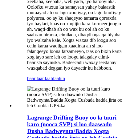
xeebaha, xeebaha, webiyada, iyo harooyinka.
Qolofku wuxuu ka samaysan yahay balaastik
muraayad ah oo lagu xoojiyay, oo lagu buufiyay
polyurea, oo ay ku shaqeyso tamarta qorraxda
iyo baytari, kaas oo xaqiijin kara kormeer joogto
ah, waqti-dhab ah oo wax ku ool ah oo ku
saabsan hirarka, cimilada, dhaqdhaqaaqa biyaha
iyo walxaha kale. Xogta waxaa dib loogu soo
celin karaa waqtigan xaadirka ah si loo
falanqeeyo loona farsameeyo, taas oo bixin karta
xog tayo sare leh oo loogu talagalay cilmi-
baarista sayniska. Badeecadu waxay leedahay
waxqabad deggan iyo dayactir ku habboon.
baaritaan
faahfaahin
Lagrange Drifting Buoy oo la tuuri
karo (nooca SVP) si loo daawado
Dusha Badweynta/Badda Xogta
Cusbada hadda jirta oo leh Goobta