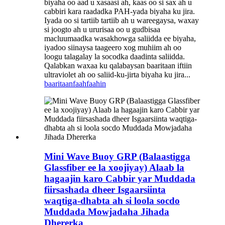
biyaha oo aad u xasaasi ah, kaas oo si sax ah u
cabbiri kara raadadka PAH-yada biyaha ku jira.
Iyada oo si tartiib tartiib ah u wareegaysa, waxay
si joogto ah u ururisaa oo u gudbisaa
macluumaadka wasakhowga saliidda ee biyaha,
iyadoo siinaysa taageero xog muhiim ah oo
loogu talagalay la socodka daadinta saliidda.
Qalabkan waxaa ku qalabaysan baaritaan iftiin
ultraviolet ah oo saliid-ku-jirta biyaha ku jira...
baaritaan
faahfaahin
Mini Wave Buoy GRP (Balaastigga
Glassfiber ee la xoojiyay) Alaab la
hagaajin karo Cabbir yar Muddada
fiirsashada dheer Isgaarsiinta
waqtiga-dhabta ah si loola socdo
Muddada Mowjadaha Jihada
Dhererka