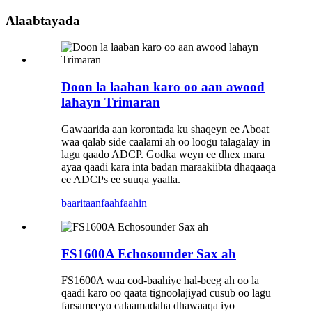
Alaabtayada
Doon la laaban karo oo aan awood
lahayn Trimaran
Gawaarida aan korontada ku shaqeyn ee Aboat
waa qalab side caalami ah oo loogu talagalay in
lagu qaado ADCP. Godka weyn ee dhex mara
ayaa qaadi kara inta badan maraakiibta dhaqaaqa
ee ADCPs ee suuqa yaalla.
baaritaan
faahfaahin
FS1600A Echosounder Sax ah
FS1600A waa cod-baahiye hal-beeg ah oo la
qaadi karo oo qaata tignoolajiyad cusub oo lagu
farsameeyo calaamadaha dhawaaqa iyo