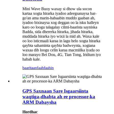
Mini Wave Buoy waxay si dhow ula socon
kartaa xogta hirarka iyadoo adeegsanaysa bar-
go'an ama marin-habaabin muddo gaaban ah,
iyadoo bixinaysa xog deggan oo la isku halleyn
karo oo loogu talagalay cilmi-baarista sayniska
Badda, sida dhererka hirarka, jihada hirarka,
muddada hirarka iyo wixii la mid ah. Waxa kale
oo loo isticmaali karaa in lagu helo xogta hirarka
qaybta sahaminta qaybta badweynta, xogtana
waxaa dib loogu celin karaa macmiilka iyada oo
loo marayo Bei Dou, 4G, Tian Tong, Iridium iyo
habab kale.
baaritaan
faahfaahin
GPS Saxnaan Sare Isgaarsiinta
waqtiga-dhabta ah ee processor-ka
ARM Dabaysha
Hordhac