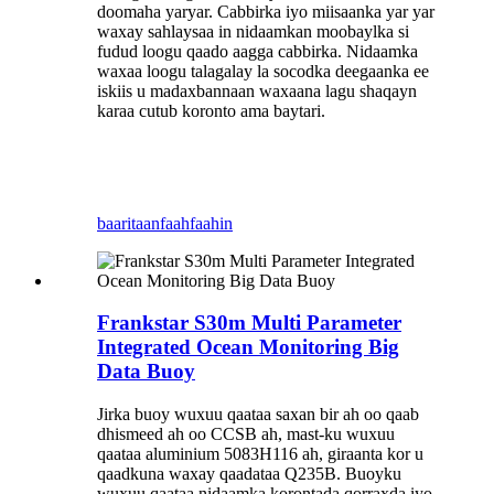
doomaha yaryar. Cabbirka iyo miisaanka yar yar
waxay sahlaysaa in nidaamkan moobaylka si
fudud loogu qaado aagga cabbirka. Nidaamka
waxaa loogu talagalay la socodka deegaanka ee
iskiis u madaxbannaan waxaana lagu shaqayn
karaa cutub koronto ama baytari.
baaritaan
faahfaahin
Frankstar S30m Multi Parameter
Integrated Ocean Monitoring Big
Data Buoy
Jirka buoy wuxuu qaataa saxan bir ah oo qaab
dhismeed ah oo CCSB ah, mast-ku wuxuu
qaataa aluminium 5083H116 ah, giraanta kor u
qaadkuna waxay qaadataa Q235B. Buoyku
wuxuu qaataa nidaamka korontada qorraxda iyo