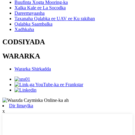
Buufinta Xogta Mooring-ka
Xalka Kale ee La Socodka
Dareemayaasha
Taxanaha Qalabka ee UAV ee Ku rakiban
Qalabka Saambalka
Xadhkaha
CODSIYADA
WARARKA
Wararka Shirkadda
Dir Iimaylka
x