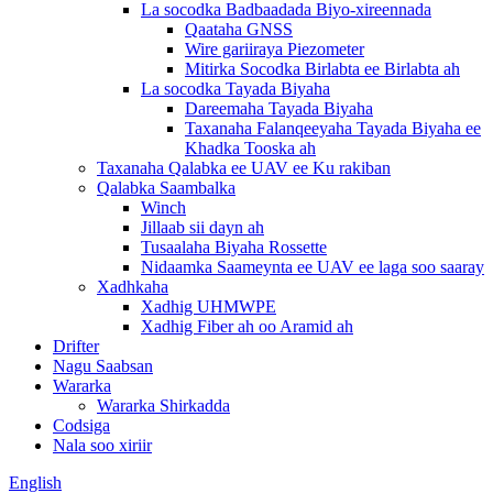
La socodka Badbaadada Biyo-xireennada
Qaataha GNSS
Wire gariiraya Piezometer
Mitirka Socodka Birlabta ee Birlabta ah
La socodka Tayada Biyaha
Dareemaha Tayada Biyaha
Taxanaha Falanqeeyaha Tayada Biyaha ee
Khadka Tooska ah
Taxanaha Qalabka ee UAV ee Ku rakiban
Qalabka Saambalka
Winch
Jillaab sii dayn ah
Tusaalaha Biyaha Rossette
Nidaamka Saameynta ee UAV ee laga soo saaray
Xadhkaha
Xadhig UHMWPE
Xadhig Fiber ah oo Aramid ah
Drifter
Nagu Saabsan
Wararka
Wararka Shirkadda
Codsiga
Nala soo xiriir
English