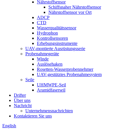
Nährstoffsensor
Schiffsnaher Nährstoffsensor
Nährstoffsensor vor Ort
ADCP
CTD
Wasserqualitätssensor
Hydrophon
Kontrollsensoren
Erhebungsinstrumente
UAV-montierte Ausrüstungsserie
Probenahmegeräte
Winde
Auslösehaken
Rosetten-Wasserprobennehmer
UAV-gestütztes Probenahmesystem
Seile
UHMWPE-Seil
Aramidfaserseil
Drifter
Über uns
Nachricht
Unternehmensnachrichten
Kontaktieren Sie uns
English