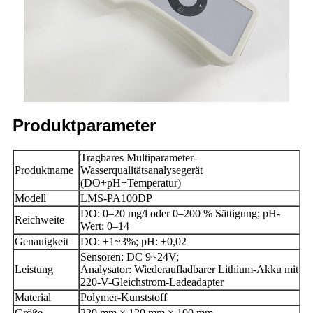
Produktparameter
Tragbares Multiparameter-
Produktname
Wasserqualitätsanalysegerät
(DO+pH+Temperatur)
Modell
LMS-PA100DP
DO: 0–20 mg/l oder 0–200 % Sättigung; pH-
Reichweite
Wert: 0–14
Genauigkeit
DO: ±1~3%; pH: ±0,02
Sensoren: DC 9~24V;
Leistung
Analysator: Wiederaufladbarer Lithium-Akku mit
220-V-Gleichstrom-Ladeadapter
Material
Polymer-Kunststoff
Größe
220 mm × 120 mm × 100 mm