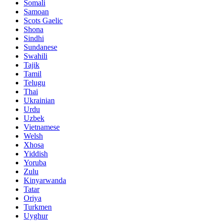
Somali
Samoan
Scots Gaelic
Shona
Sindhi
Sundanese
Swahili
Tajik
Tamil
Telugu
Thai
Ukrainian
Urdu
Uzbek
Vietnamese
Welsh
Xhosa
Yiddish
Yoruba
Zulu
Kinyarwanda
Tatar
Oriya
Turkmen
Uyghur