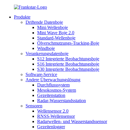
Produkte
Driftende Datenboje
Mini-Wellenboje
Mini Wave Boje 2.0
Standard-Wellenboje
Ölverschmutzungs-Tracking-Boje
Windboje
Verankerungsdatenboje
S12 Integrierte Beobachtungsboje
S16 Integrierte Beobachtungsboje
S30 Integrierte Beobachtungsboje
Software-Service
Andere Überwachungslösung
Durchflusssystem
Mesokosmos-System
Gezeitenstation
Radar-Wasserstandsstation
Sensoren
Wellensensor 2.0
RNSS-Wellensensor
Radarwellen- und Wasserstandssensor
Gezeitenlogger