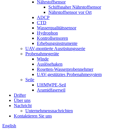
Nährstoffsensor
Schiffsnaher Nährstoffsensor
Nährstoffsensor vor Ort
ADCP
CTD
Wasserqualitätssensor
Hydrophon
Kontrollsensoren
Erhebungsinstrumente
UAV-montierte Ausrüstungsserie
Probenahmegeräte
Winde
Auslösehaken
Rosetten-Wasserprobennehmer
UAV-gestütztes Probenahmesystem
Seile
UHMWPE-Seil
Aramidfaserseil
Drifter
Über uns
Nachricht
Unternehmensnachrichten
Kontaktieren Sie uns
English