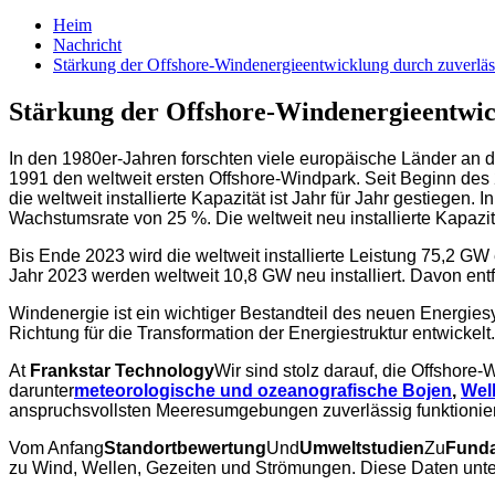
Heim
Nachricht
Stärkung der Offshore-Windenergieentwicklung durch zuverl
Stärkung der Offshore-Windenergieentwi
In den 1980er-Jahren forschten viele europäische Länder an d
1991 den weltweit ersten Offshore-Windpark. Seit Beginn des
die weltweit installierte Kapazität ist Jahr für Jahr gestiegen.
Wachstumsrate von 25 %. Die weltweit neu installierte Kapazi
Bis Ende 2023 wird die weltweit installierte Leistung 75,2 GW
Jahr 2023 werden weltweit 10,8 GW neu installiert. Davon ent
Windenergie ist ein wichtiger Bestandteil des neuen Energiesy
Richtung für die Transformation der Energiestruktur entwickelt.
At
Frankstar Technology
Wir sind stolz darauf, die Offsho
darunter
meteorologische und ozeanografische Bojen
,
Wel
anspruchsvollsten Meeresumgebungen zuverlässig funktioniere
Vom Anfang
Standortbewertung
Und
Umweltstudien
Zu
Funda
zu Wind, Wellen, Gezeiten und Strömungen. Diese Daten unte