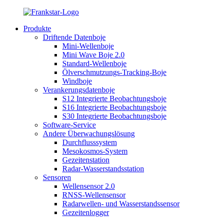
Produkte
Driftende Datenboje
Mini-Wellenboje
Mini Wave Boje 2.0
Standard-Wellenboje
Ölverschmutzungs-Tracking-Boje
Windboje
Verankerungsdatenboje
S12 Integrierte Beobachtungsboje
S16 Integrierte Beobachtungsboje
S30 Integrierte Beobachtungsboje
Software-Service
Andere Überwachungslösung
Durchflusssystem
Mesokosmos-System
Gezeitenstation
Radar-Wasserstandsstation
Sensoren
Wellensensor 2.0
RNSS-Wellensensor
Radarwellen- und Wasserstandssensor
Gezeitenlogger