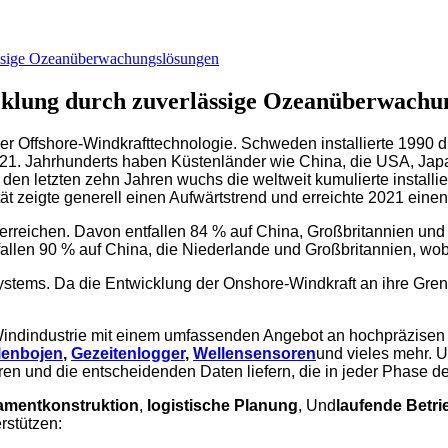
ässige Ozeanüberwachungslösungen
cklung durch zuverlässige Ozeanüberwachu
er Offshore-Windkrafttechnologie. Schweden installierte 1990 d
 21. Jahrhunderts haben Küstenländer wie China, die USA, Jap
 In den letzten zehn Jahren wuchs die weltweit kumulierte installi
tät zeigte generell einen Aufwärtstrend und erreichte 2021 ein
 erreichen. Davon entfallen 84 % auf China, Großbritannien und
fallen 90 % auf China, die Niederlande und Großbritannien, wob
stems. Da die Entwicklung der Onshore-Windkraft an ihre Grenze
re-Windindustrie mit einem umfassenden Angebot an hochpräzis
lenbojen
,
Gezeitenlogger
,
Wellensensoren
und vieles mehr. U
n und die entscheidenden Daten liefern, die in jeder Phase d
mentkonstruktion
,
logistische Planung
, Und
laufende Betr
rstützen: