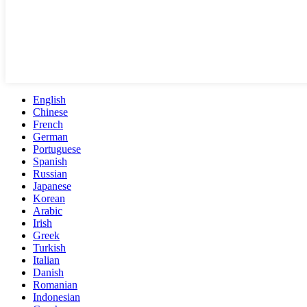
English
Chinese
French
German
Portuguese
Spanish
Russian
Japanese
Korean
Arabic
Irish
Greek
Turkish
Italian
Danish
Romanian
Indonesian