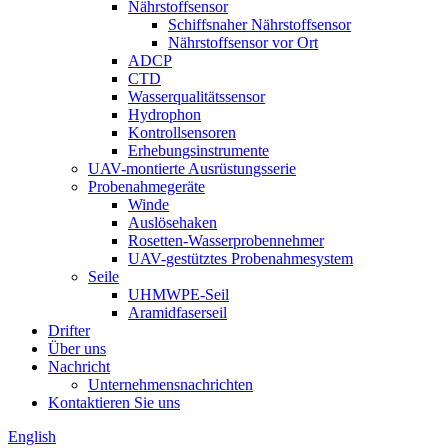
Nährstoffsensor
Schiffsnaher Nährstoffsensor
Nährstoffsensor vor Ort
ADCP
CTD
Wasserqualitätssensor
Hydrophon
Kontrollsensoren
Erhebungsinstrumente
UAV-montierte Ausrüstungsserie
Probenahmegeräte
Winde
Auslösehaken
Rosetten-Wasserprobennehmer
UAV-gestütztes Probenahmesystem
Seile
UHMWPE-Seil
Aramidfaserseil
Drifter
Über uns
Nachricht
Unternehmensnachrichten
Kontaktieren Sie uns
English