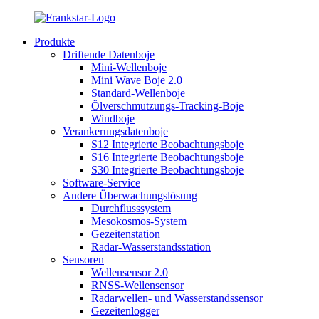
Produkte
Driftende Datenboje
Mini-Wellenboje
Mini Wave Boje 2.0
Standard-Wellenboje
Ölverschmutzungs-Tracking-Boje
Windboje
Verankerungsdatenboje
S12 Integrierte Beobachtungsboje
S16 Integrierte Beobachtungsboje
S30 Integrierte Beobachtungsboje
Software-Service
Andere Überwachungslösung
Durchflusssystem
Mesokosmos-System
Gezeitenstation
Radar-Wasserstandsstation
Sensoren
Wellensensor 2.0
RNSS-Wellensensor
Radarwellen- und Wasserstandssensor
Gezeitenlogger