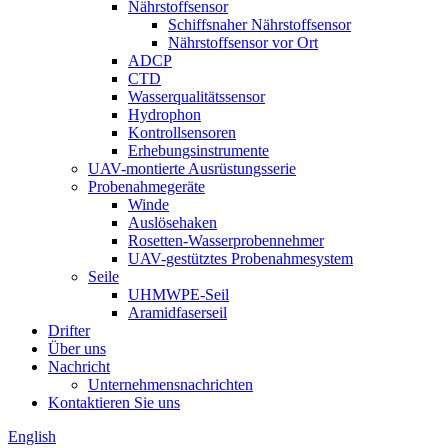
Nährstoffsensor
Schiffsnaher Nährstoffsensor
Nährstoffsensor vor Ort
ADCP
CTD
Wasserqualitätssensor
Hydrophon
Kontrollsensoren
Erhebungsinstrumente
UAV-montierte Ausrüstungsserie
Probenahmegeräte
Winde
Auslösehaken
Rosetten-Wasserprobennehmer
UAV-gestütztes Probenahmesystem
Seile
UHMWPE-Seil
Aramidfaserseil
Drifter
Über uns
Nachricht
Unternehmensnachrichten
Kontaktieren Sie uns
English