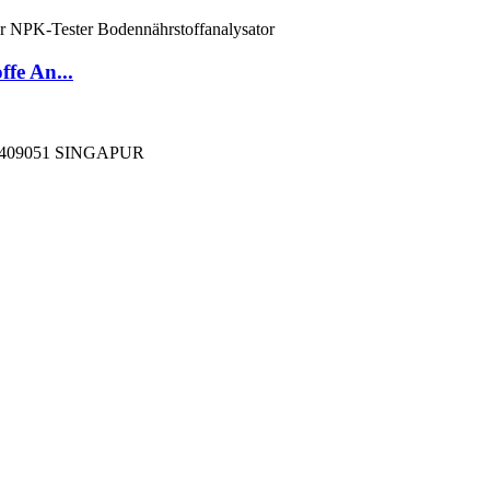
fe An...
409051 SINGAPUR