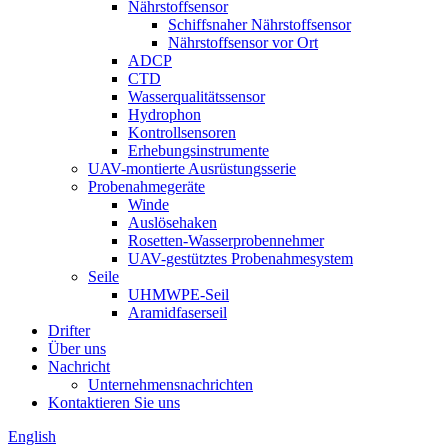
Nährstoffsensor
Schiffsnaher Nährstoffsensor
Nährstoffsensor vor Ort
ADCP
CTD
Wasserqualitätssensor
Hydrophon
Kontrollsensoren
Erhebungsinstrumente
UAV-montierte Ausrüstungsserie
Probenahmegeräte
Winde
Auslösehaken
Rosetten-Wasserprobennehmer
UAV-gestütztes Probenahmesystem
Seile
UHMWPE-Seil
Aramidfaserseil
Drifter
Über uns
Nachricht
Unternehmensnachrichten
Kontaktieren Sie uns
English