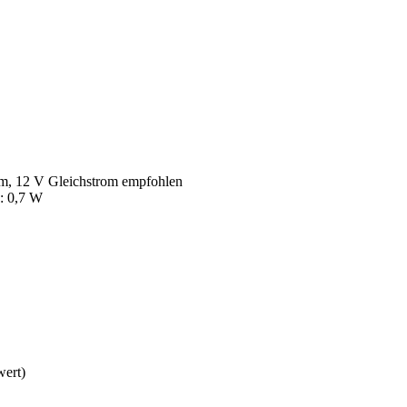
om, 12 V Gleichstrom empfohlen
: 0,7 W
ert)