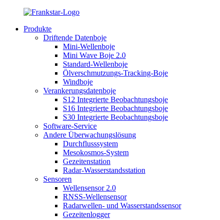
Produkte
Driftende Datenboje
Mini-Wellenboje
Mini Wave Boje 2.0
Standard-Wellenboje
Ölverschmutzungs-Tracking-Boje
Windboje
Verankerungsdatenboje
S12 Integrierte Beobachtungsboje
S16 Integrierte Beobachtungsboje
S30 Integrierte Beobachtungsboje
Software-Service
Andere Überwachungslösung
Durchflusssystem
Mesokosmos-System
Gezeitenstation
Radar-Wasserstandsstation
Sensoren
Wellensensor 2.0
RNSS-Wellensensor
Radarwellen- und Wasserstandssensor
Gezeitenlogger