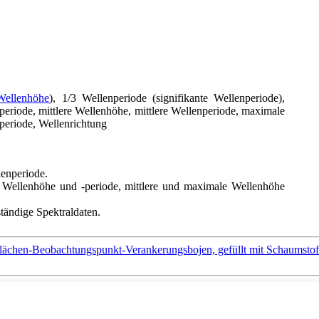
Wellenhöhe
), 1/3 Wellenperiode (signifikante Wellenperiode),
eriode, mittlere Wellenhöhe, mittlere Wellenperiode, maximale
eriode, Wellenrichtung
lenperiode.
0 Wellenhöhe und -periode, mittlere und maximale Wellenhöhe
ständige Spektraldaten.
flächen-Beobachtungspunkt-Verankerungsbojen, gefüllt mit Schaums