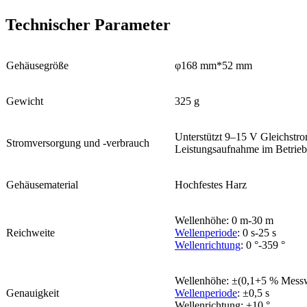
Technischer Parameter
Gehäusegröße
φ168 mm*52 mm
Gewicht
325 g
Unterstützt 9–15 V Gleichstr
Stromversorgung und -verbrauch
Leistungsaufnahme im Betrieb
Gehäusematerial
Hochfestes Harz
Wellenhöhe: 0 m-30 m
Reichweite
Wellenperiode
: 0 s-25 s
Wellenrichtung
: 0 °-359 °
Wellenhöhe: ±(0,1+5 % Messw
Genauigkeit
Wellenperiode
: ±0,5 s
Wellenrichtung: ±10 °