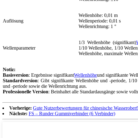
Wellenhöhe: 0,01 m
Auflösung
Wellenperiode: 0,01 s
Wellenrichtung: 1 °
1/3 Wellenhöhe (signifikant)
Wellenparameter
1/10 Wellenhöhe, 1/10 Wellenp
Wellenhöhe, maximale Wellenp
Notiz:
Basisversion
: Ergebnisse signifikant
Wellenhöhe
und signifikante Wel
Standardversion
: Gibt signifikante Wellenhöhe und -periode, 1/1
und -periode sowie die Wellenrichtung aus.
Professionelle Version
: Beinhaltet alle Standardausgänge sowie voll
Vorherige:
Gute Nutzerbewertungen für chinesische Wasserober
Nächste:
FS – Runder Gummiverbinder (6 Verbinder)