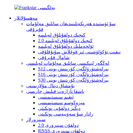
مەھسۇلاتلار
سۇ ئۈستىدە ھەرىكەتلىنىدىغان سانلىق مەلۇمات
قۇيرۇقى
كىچىك دولقۇنلۇق لەيلىمە
كىچىك دولقۇنلۇق لەيلىمە 2.0
ئۆلچەملىك دولقۇنلۇق لەيلىمە
نېفىت تۆكۈلۈشىنى ئىز قوغلاش سۇيۇقلۇقى
شامال قۇيرۇقى
لەڭگەر لېنكىسى سانلىق مەلۇمات لەيلىسى
S12 بىرلەشتۈرۈلگەن كۆزىتىش بوينى
S16 بىرلەشتۈرۈلگەن كۆزىتىش بوينى
S30 بىرلەشتۈرۈلگەن كۆزىتىش بوينى
يۇمشاق دېتال مۇلازىمىتى
باشقا نازارەت قىلىش چارىسى
ئېقىم سىستېمىسى
مېزوكوسم سىستېمىسى
دېڭىز دولقۇنى پونكىتى
رادار سۇ سەۋىيەسى پونكىتى
سېنزورلار
دولقۇن سېنزورى 2.0
RNSS دولقۇن سېنزورى