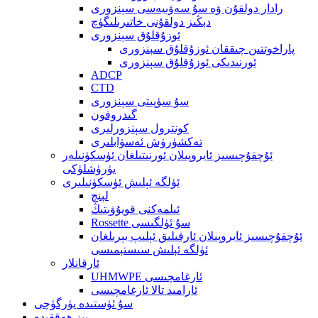
رادار دولقۇن ۋە سۇ سەۋىيەسى سېنزورى
دېڭىز دولقۇنى خاتىرىلىگۈچ
ئوزۇقلۇق سېنزورى
پاراخوتتىن چىققان ئوزۇقلۇق سېنزورى
ئورنىدىكى ئوزۇقلۇق سېنزورى
ADCP
CTD
سۇ سۈپىتى سېنزورى
گىدروفون
كونترول سېنزورلىرى
تەكشۈرۈش ئەسۋابلىرى
ئۇچقۇچىسىز ئايروپىلان ئورنىتىلغان ئۈسكۈنىلەر
يۈرۈشلۈكى
ئۈلگە ئېلىش ئۈسكۈنىلىرى
لېنچ
ئىلمەكنى قويۇۋېتىڭ
Rossette سۇ ئۈلگىسى
ئۇچقۇچىسىز ئايروپىلان ئارقىلىق ئېلىپ بېرىلغان
ئۈلگە ئېلىش سىستېمىسى
ئارقانلار
UHMWPE ئارغامچىسى
ئارامىد تالا ئارغامچىسى
سۇ ئۈستىدە يۈرگۈچى
بىز ھەققىدە