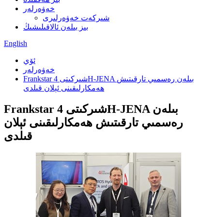
خەۋەرلەر
شىركەت خەۋەرلىرى
بىز بىلەن ئالاقىلىشىڭ
English
ئۆي
خەۋەرلەر
Frankstar شىركىتى 4H-JENA بىلەن رەسمىي تارقىتىش
ھەمكارلىقىنى ئېلان قىلدى
Frankstar شىركىتى 4H-JENA بىلەن
رەسمىي تارقىتىش ھەمكارلىقىنى ئېلان
قىلدى