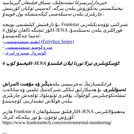
خېرىدارلىرىمىزغا ئىشەنچلىك، سىناق قىلىنغان گېرمانىيە
تېخنىكىسىنى يەتكۈزۈش بىلەن بىرگە، كەسپىي ئوكيان كۆزىتىش
.
چارىلىرى بىلەن تەمىنلەشنى كېڭەيتىشكە يول قويىدۇ.
بۇ تارقىتىش كېلىشىمى بويىچە، Frankstar شىركىتى تۆۋەندىكىلەرنى
ئۆز ئىچىگە ئالغان تولۇق 4H-JENA قوراللىرى بىلەن تەمىنلەيدۇ،
ئەمما چەكلەنمەيدۇ:
ئېقىم سىستېمىسى (Ferrybox Series)
-
مېزوكوسم سىستېمىسى
-
كونترول سېنزورلىرى
-
تېخىمۇ كۆپ 4H-JENA ئۈسكۈنىلىرى تېزلا توردا ئېلان قىلىنىدۇ!
فرانكىستارنىڭ تەجرىبىسى بىلەن
دېڭىز ۋە مۇھىت ئاسراش
ئەسۋابلىرى
، بۇ ھەمكارلىق ئىككى شىركەتنىڭ ئىلمىي ۋە سانائەت
ئىشلەتكۈچىلىرىنى كۈچلۈك، يۇقىرى ئۈنۈملۈك ئۆلچەش چارىلىرى
بىلەن قوللاش ئىقتىدارىنى كۈچەيتىدۇ.
ھازىر Frankstar ئارقىلىق سېتىلىۋاتقان 4H-JENA مەھسۇلاتلىرىنى
كۆرۈش ئۈچۈن، بۇ تور بېكەتكە كىرىڭ:
https://www.frankstartech.com/environmental-monitoring/
—