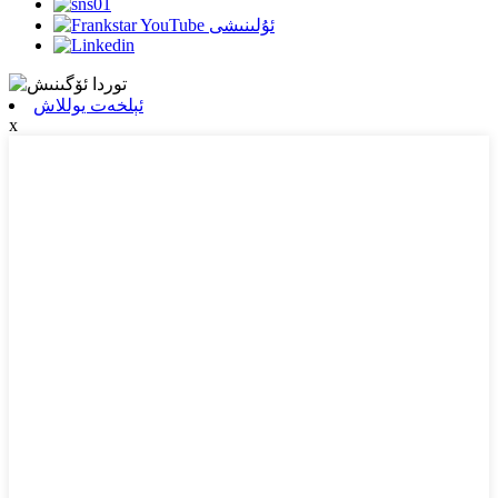
ئېلخەت يوللاش
x