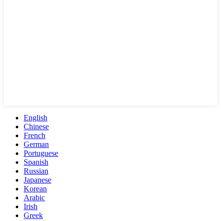
English
Chinese
French
German
Portuguese
Spanish
Russian
Japanese
Korean
Arabic
Irish
Greek