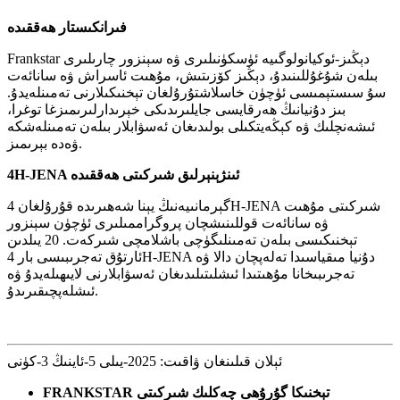
فىرانكىستار ھەققىدە
Frankstar دېڭىز-ئوكيانولوگىيە ئۈسكۈنىلىرى ۋە سېنزور چارىلىرى
بىلەن شۇغۇللىنىدۇ، دېڭىز كۆزىتىش، مۇھىت ئاسراش ۋە سانائەت
سۇ سىستېمىسى ئۈچۈن خاسلاشتۇرۇلغان تېخنىكىلارنى تەمىنلەيدۇ.
بىز دۇنيانىڭ ھەرقايسى جايلىرىدىكى خېرىدارلىرىمىزغا توغرا،
ئىشەنچلىك ۋە كېڭەيتكىلى بولىدىغان ئەسۋابلار بىلەن تەمىنلەشكە
ۋەدە بېرىمىز.
4H-JENA ئىنژېنېرلىق شىركىتى ھەققىدە
گېرمانىيەنىڭ يېنا شەھىرىدە قۇرۇلغان 4H-JENA شىركىتى مۇھىت
ۋە سانائەت قوللىنىشچان پروگراممىلىرى ئۈچۈن سېنزور
تېخنىكىسى بىلەن تەمىنلىگۈچى باشلامچى شىركەت. 20 يىلدىن
ئارتۇق تەجرىبىسى بار 4H-JENA دۇنيا مىقياسىدا تەلەپچان دالا ۋە
تەجرىبىخانا مۇھىتىدا ئىشلىتىلىدىغان ئەسۋابلارنى لايىھىلەيدۇ ۋە
ئىشلەپچىقىرىدۇ.
ئېلان قىلىنغان ۋاقىت: 2025-يىلى 5-ئاينىڭ 3-كۈنى
FRANKSTAR تېخنىكا گۇرۇھى چەكلىك شىركىتى