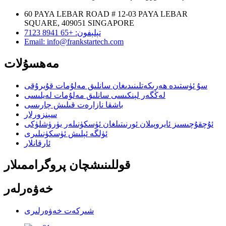
60 PAYA LEBAR ROAD # 12-03 PAYA LEBAR
SQUARE, 409051 SINGAPORE
تېلېفون: +65 8941 7123
Email: info@frankstartech.com
مەھسۇلات
سۇ ئۈستىدە ھەرىكەتلىنىدىغان سانلىق مەلۇمات قۇيرۇقى
لەڭگەر لېنكىسى سانلىق مەلۇمات لەيلىسى
باشقا نازارەت قىلىش چارىسى
سېنزورلار
ئۇچقۇچىسىز ئايروپىلان ئورنىتىلغان ئۈسكۈنىلەر يۈرۈشلۈكى
ئۈلگە ئېلىش ئۈسكۈنىلىرى
ئارقانلار
قوللىنىشچان پروگراممىلار
خەۋەرلەر
شىركەت خەۋەرلىرى