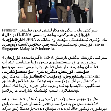
Frankstar شىركىتى بىلەن يېڭى ھەمكارلىقىنى ئېلان قىلىشتىن
4H-JENA قۇرۇلۇش شىركىتى
، بولۇش
رەسمىي
خۇشال.
تارقاتقۇچى
4H-JENA نىڭ يۇقىرى ئېنىقلىقتىكى مۇھىت ۋە سانائەت
, esp in
كۆزىتىش تېخنىكىلىرىنىڭ
شەرقىي جەنۇبىي ئاسىيا رايونلىرى
Singapore, Malaysia & Indonesia.
گېرمانىيەدە قۇرۇلغان 4H-JENA شىركىتى ئۆزىنىڭ يېڭىلىق يارىتىش
سېنزورلىرى ۋە سىستېمىلىرى بىلەن دۇنيا مىقياسىدا ئېتىراپ
قىلىنغان بولۇپ، ئىلغار ھەل قىلىش چارىلىرىنى تەمىنلەيدۇ.
سۇ
سۈپىتىنى كۆزىتىش
,
دېڭىز پەنلىرى
,
سۇ مەھسۇلاتلىرىنى
يېتىشتۈرۈش
، ۋە
مۇھىت تەتقىقاتى
بۇ يېڭى ھەمكارلىق Frankstar
شىركىتىنىڭ يەرلىك مۇلازىمەت ۋە تېخنىكىلىق قوللاش ئارقىلىق
سىنگاپور، مالايسىيا ۋە ئىندونېزىيەدىكى خېرىدارلارغا ئەڭ ئىلغار
تېخنىكىلارنى ئېلىپ كېلىشىگە شارائىت ھازىرلايدۇ.
بىز 4H-JENA نىڭ مۇنەۋۋەر مەھسۇلات تۈرلىرىنى ۋەكىللىك
«
قىلغانلىقىمىزدىن پەخىرلىنىمىز.
«فىرانكىستار شىركىتىنىڭ باش
دېرىكتورى ۋىكتور جاڭ ئەپەندى مۇنداق دېدى.»
بۇ ھەمكارلىق بىزگە