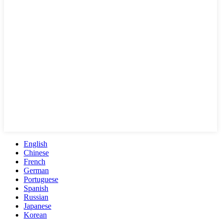
English
Chinese
French
German
Portuguese
Spanish
Russian
Japanese
Korean