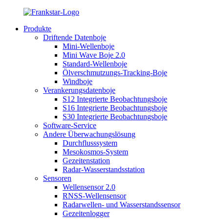
Produkte
Driftende Datenboje
Mini-Wellenboje
Mini Wave Boje 2.0
Standard-Wellenboje
Ölverschmutzungs-Tracking-Boje
Windboje
Verankerungsdatenboje
S12 Integrierte Beobachtungsboje
S16 Integrierte Beobachtungsboje
S30 Integrierte Beobachtungsboje
Software-Service
Andere Überwachungslösung
Durchflusssystem
Mesokosmos-System
Gezeitenstation
Radar-Wasserstandsstation
Sensoren
Wellensensor 2.0
RNSS-Wellensensor
Radarwellen- und Wasserstandssensor
Gezeitenlogger