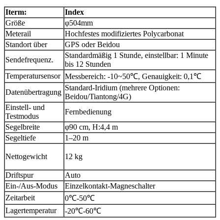
Iterm:
Index
Größe
φ504mm
Meterail
Hochfestes modifiziertes Polycarbonat
Standort über
GPS oder Beidou
Standardmäßig 1 Stunde, einstellbar: 1 Minute
Sendefrequenz.
bis 12 Stunden
Temperatursensor
Messbereich: -10~50℃, Genauigkeit: 0,1℃
Standard-Iridium (mehrere Optionen:
Datenübertragung
Beidou/Tiantong/4G)
Einstell- und
Fernbedienung
Testmodus
Segelbreite
φ90 cm, H:4,4 m
Segeltiefe
1–20 m
Nettogewicht
12 kg
Driftspur
Auto
Ein-/Aus-Modus
Einzelkontakt-Magneschalter
Zeitarbeit
0℃-50℃
Lagertemperatur
-20℃-60℃