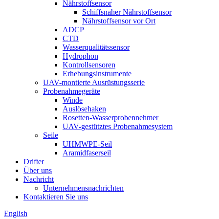
Nährstoffsensor
Schiffsnaher Nährstoffsensor
Nährstoffsensor vor Ort
ADCP
CTD
Wasserqualitätssensor
Hydrophon
Kontrollsensoren
Erhebungsinstrumente
UAV-montierte Ausrüstungsserie
Probenahmegeräte
Winde
Auslösehaken
Rosetten-Wasserprobennehmer
UAV-gestütztes Probenahmesystem
Seile
UHMWPE-Seil
Aramidfaserseil
Drifter
Über uns
Nachricht
Unternehmensnachrichten
Kontaktieren Sie uns
English