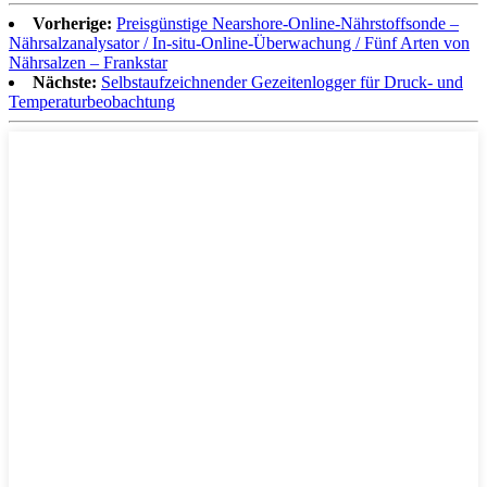
Vorherige:
Preisgünstige Nearshore-Online-Nährstoffsonde –
Nährsalzanalysator / In-situ-Online-Überwachung / Fünf Arten von
Nährsalzen – Frankstar
Nächste:
Selbstaufzeichnender Gezeitenlogger für Druck- und
Temperaturbeobachtung