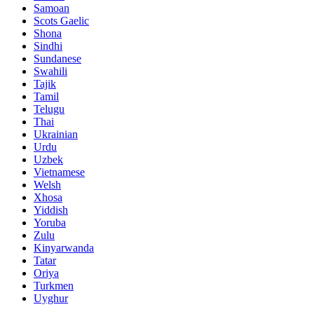
Samoan
Scots Gaelic
Shona
Sindhi
Sundanese
Swahili
Tajik
Tamil
Telugu
Thai
Ukrainian
Urdu
Uzbek
Vietnamese
Welsh
Xhosa
Yiddish
Yoruba
Zulu
Kinyarwanda
Tatar
Oriya
Turkmen
Uyghur