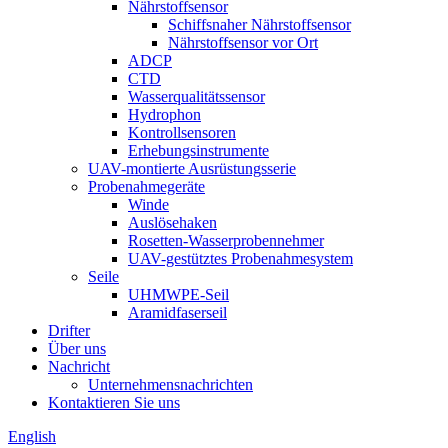
Nährstoffsensor
Schiffsnaher Nährstoffsensor
Nährstoffsensor vor Ort
ADCP
CTD
Wasserqualitätssensor
Hydrophon
Kontrollsensoren
Erhebungsinstrumente
UAV-montierte Ausrüstungsserie
Probenahmegeräte
Winde
Auslösehaken
Rosetten-Wasserprobennehmer
UAV-gestütztes Probenahmesystem
Seile
UHMWPE-Seil
Aramidfaserseil
Drifter
Über uns
Nachricht
Unternehmensnachrichten
Kontaktieren Sie uns
English