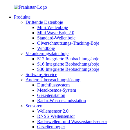
Produkte
Driftende Datenboje
Mini-Wellenboje
Mini Wave Boje 2.0
Standard-Wellenboje
Ölverschmutzungs-Tracking-Boje
Windboje
Verankerungsdatenboje
S12 Integrierte Beobachtungsboje
S16 Integrierte Beobachtungsboje
S30 Integrierte Beobachtungsboje
Software-Service
Andere Überwachungslösung
Durchflusssystem
Mesokosmos-System
Gezeitenstation
Radar-Wasserstandsstation
Sensoren
Wellensensor 2.0
RNSS-Wellensensor
Radarwellen- und Wasserstandssensor
Gezeitenlogger