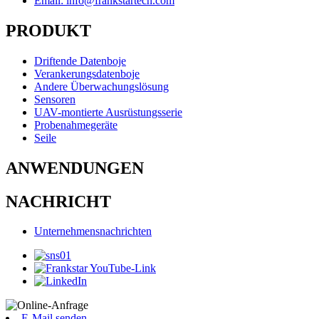
Email: info@frankstartech.com
PRODUKT
Driftende Datenboje
Verankerungsdatenboje
Andere Überwachungslösung
Sensoren
UAV-montierte Ausrüstungsserie
Probenahmegeräte
Seile
ANWENDUNGEN
NACHRICHT
Unternehmensnachrichten
E-Mail senden