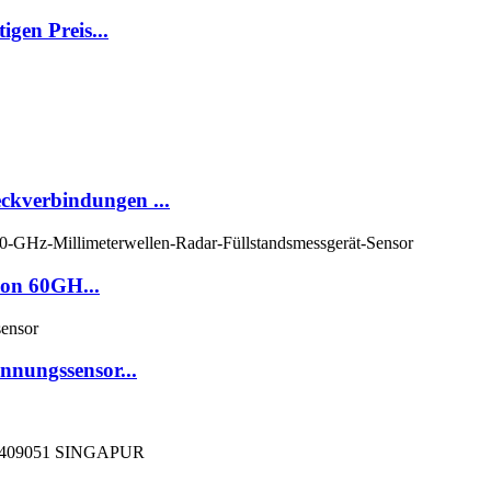
gen Preis...
ckverbindungen ...
ion 60GH...
nnungssensor...
409051 SINGAPUR