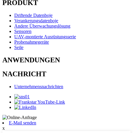
PRODUKT
Driftende Datenboje
Verankerungsdatenboje
Andere Überwachungslösung
Sensoren
UAV-montierte Ausrüstungsserie
Probenahmegeräte
Seile
ANWENDUNGEN
NACHRICHT
Unternehmensnachrichten
E-Mail senden
x