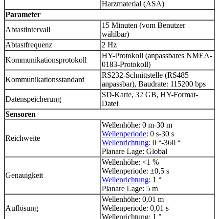
Harzmaterial (ASA)
Parameter
15 Minuten (vom Benutzer
Abtastintervall
wählbar)
Abtastfrequenz
2 Hz
HY-Protokoll (anpassbares NMEA-
Kommunikationsprotokoll
0183-Protokoll)
RS232-Schnittstelle (RS485
Kommunikationsstandard
anpassbar), Baudrate: 115200 bps
SD-Karte, 32 GB, HY-Format-
Datenspeicherung
Datei
Sensoren
Wellenhöhe: 0 m-30 m
Wellenperiode
: 0 s-30 s
Reichweite
Wellenrichtung
: 0 °-360 °
Planare Lage: Global
Wellenhöhe: <1 %
Wellenperiode: ±0,5 s
Genauigkeit
Wellenrichtung
: 1 °
Planare Lage: 5 m
Wellenhöhe: 0,01 m
Auflösung
Wellenperiode: 0,01 s
Wellenrichtung: 1 °