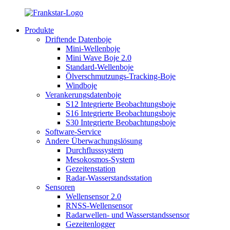
Produkte
Driftende Datenboje
Mini-Wellenboje
Mini Wave Boje 2.0
Standard-Wellenboje
Ölverschmutzungs-Tracking-Boje
Windboje
Verankerungsdatenboje
S12 Integrierte Beobachtungsboje
S16 Integrierte Beobachtungsboje
S30 Integrierte Beobachtungsboje
Software-Service
Andere Überwachungslösung
Durchflusssystem
Mesokosmos-System
Gezeitenstation
Radar-Wasserstandsstation
Sensoren
Wellensensor 2.0
RNSS-Wellensensor
Radarwellen- und Wasserstandssensor
Gezeitenlogger