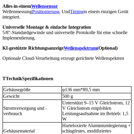
Alles-in-einem
Wellensensor
Wellenmessung
Positionierung
, Und
Timing
in einem einzigen Gerät
integriert.
Universelle Montage & einfache Integration
5/8″-Standardgewinde und universelle Protokolle für eine schnelle
Implementierung.
KI-gestützte Richtungsanzeige
Wellenspektrum
(Optional)
Optionale Cloud-Verarbeitung erzeugt gerichtete Wellenspektren
T
Technik
Spezifikationen
Gehäusegröße
φ136 mm*89,5 mm
Gewicht
500 g
Unterstützt 9–15 V Gleichstrom, 12
Stromversorgung und -
V Gleichstrom empfohlen
verbrauch
Leistungsaufnahme im Betrieb: 1,5
W
Harteloxierte Aluminiumlegierung +
Gehäusematerial
schlagfestes, modifiziertes