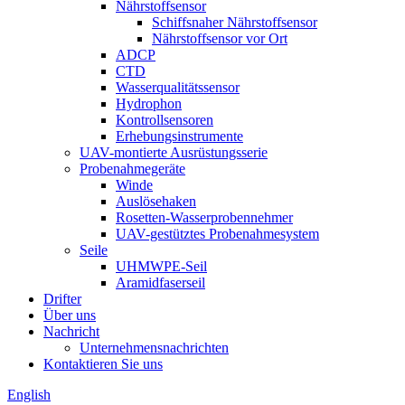
Nährstoffsensor
Schiffsnaher Nährstoffsensor
Nährstoffsensor vor Ort
ADCP
CTD
Wasserqualitätssensor
Hydrophon
Kontrollsensoren
Erhebungsinstrumente
UAV-montierte Ausrüstungsserie
Probenahmegeräte
Winde
Auslösehaken
Rosetten-Wasserprobennehmer
UAV-gestütztes Probenahmesystem
Seile
UHMWPE-Seil
Aramidfaserseil
Drifter
Über uns
Nachricht
Unternehmensnachrichten
Kontaktieren Sie uns
English