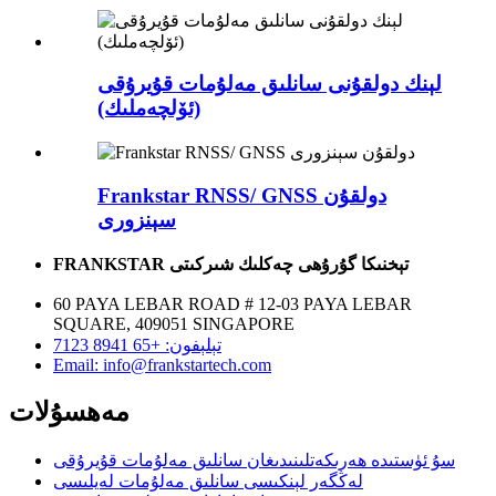
لېنك دولقۇنى سانلىق مەلۇمات قۇيرۇقى
(ئۆلچەملىك)
Frankstar RNSS/ GNSS دولقۇن
سېنزورى
FRANKSTAR تېخنىكا گۇرۇھى چەكلىك شىركىتى
60 PAYA LEBAR ROAD # 12-03 PAYA LEBAR
SQUARE, 409051 SINGAPORE
تېلېفون: +65 8941 7123
Email: info@frankstartech.com
مەھسۇلات
سۇ ئۈستىدە ھەرىكەتلىنىدىغان سانلىق مەلۇمات قۇيرۇقى
لەڭگەر لېنكىسى سانلىق مەلۇمات لەيلىسى