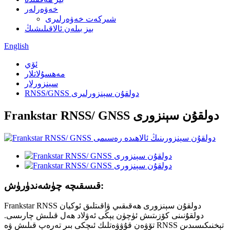
خەۋەرلەر
شىركەت خەۋەرلىرى
بىز بىلەن ئالاقىلىشىڭ
English
ئۆي
مەھسۇلاتلار
سېنزورلار
RNSS/GNSS دولقۇن سېنزورلىرى
Frankstar RNSS/ GNSS دولقۇن سېنزورى
قىسقىچە چۈشەندۈرۈش:
Frankstar RNSS دولقۇن سېنزورى ھەقىقىي ۋاقىتلىق ئوكيان
دولقۇنىنى كۆزىتىش ئۈچۈن يېڭى ئەۋلاد ھەل قىلىش چارىسى.
تۆۋەن قۇۋۋەتلىك ئىچكى بىر تەرەپ قىلىش ۋە RNSS تېخنىكىسىدىن