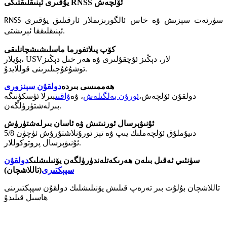
يۇقىرى ئېنىقلىقتىكى RNSS ئۆلچەش
RNSS سۈرئەت سېزىش ۋە خاس ئالگورىزىملار ئارقىلىق يۇقىرى
ئېنىقلىققا ئېرىشتى.
كۆپ پىلاتفورما ماسلىشىشچانلىقى
بۇيلار، USVلار، دېڭىز ئۇچقۇلىرى ۋە ھەر خىل دېڭىز
توشۇغۇچىلىرىنى قوللايدۇ.
ھەممىسى بىردە
دولقۇن سېنزورى
دولقۇن ئۆلچەش،
ئورۇن بەلگىلەش
، ۋە
ۋاقىت
بىرلا ئۈسكۈنىگە
بىرلەشتۈرۈلگەن.
ئۇنىۋېرسال ئورنىتىش ۋە ئاسان بىرلەشتۈرۈش
5/8 دىيۇملۇق ئۆلچەملىك يىپ ۋە تېز ئورۇنلاشتۇرۇش ئۈچۈن
ئۇنىۋېرسال پروتوكوللار.
سۈنئىي ئەقىل بىلەن ھەرىكەتلەندۈرۈلگەن يۆنىلىشلىك
دولقۇن
سپېكتىرى
(تاللاشچان)
تاللاشچان بۇلۇت بىر تەرەپ قىلىش يۆنىلىشلىك دولقۇن سپېكتىرىنى
ھاسىل قىلىدۇ