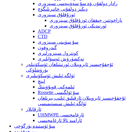
رادار دولقۇن ۋە سۇ سەۋىيەسى سېنزورى
دېڭىز دولقۇنى خاتىرىلىگۈچ
ئوزۇقلۇق سېنزورى
پاراخوتتىن چىققان ئوزۇقلۇق سېنزورى
ئورنىدىكى ئوزۇقلۇق سېنزورى
ADCP
CTD
سۇ سۈپىتى سېنزورى
گىدروفون
كونترول سېنزورلىرى
تەكشۈرۈش ئەسۋابلىرى
ئۇچقۇچىسىز ئايروپىلان ئورنىتىلغان ئۈسكۈنىلەر
يۈرۈشلۈكى
ئۈلگە ئېلىش ئۈسكۈنىلىرى
لېنچ
ئىلمەكنى قويۇۋېتىڭ
Rossette سۇ ئۈلگىسى
ئۇچقۇچىسىز ئايروپىلان ئارقىلىق ئېلىپ بېرىلغان
ئۈلگە ئېلىش سىستېمىسى
ئارقانلار
UHMWPE ئارغامچىسى
ئارامىد تالا ئارغامچىسى
سۇ ئۈستىدە يۈرگۈچى
بىز ھەققىدە