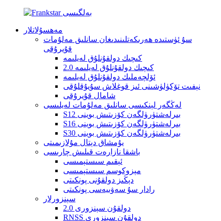
مەھسۇلاتلار
سۇ ئۈستىدە ھەرىكەتلىنىدىغان سانلىق مەلۇمات
قۇيرۇقى
كىچىك دولقۇنلۇق لەيلىمە
كىچىك دولقۇنلۇق لەيلىمە 2.0
ئۆلچەملىك دولقۇنلۇق لەيلىمە
نېفىت تۆكۈلۈشىنى ئىز قوغلاش سۇيۇقلۇقى
شامال قۇيرۇقى
لەڭگەر لېنكىسى سانلىق مەلۇمات لەيلىسى
S12 بىرلەشتۈرۈلگەن كۆزىتىش بوينى
S16 بىرلەشتۈرۈلگەن كۆزىتىش بوينى
S30 بىرلەشتۈرۈلگەن كۆزىتىش بوينى
يۇمشاق دېتال مۇلازىمىتى
باشقا نازارەت قىلىش چارىسى
ئېقىم سىستېمىسى
مېزوكوسم سىستېمىسى
دېڭىز دولقۇنى پونكىتى
رادار سۇ سەۋىيەسى پونكىتى
سېنزورلار
دولقۇن سېنزورى 2.0
RNSS دولقۇن سېنزورى