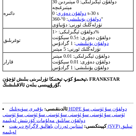
دولقۇن ئېگىزلىكى: 0 مېتىردىن 30
مېتىرغىچە
: 0 s-30 s
دولقۇن دەۋرى
دائىرە
: 0°-360°
دولقۇن يۆنىلىشى
تۈزلەڭلىك ئورنى: دۇنياۋى
دولقۇن ئېگىزلىكى: <1%
دولقۇن دەۋرى: ±0.5 سېكۇنت
توغرىلىق
دولقۇن يۆنىلىشى
: 1 گرادۇس
تۈزلەڭلىك ئورنى: 5 مېتىر
دولقۇن ئېگىزلىكى: 0.01 مېتىر
دولقۇن دەۋرى: 0.01 سېكۇنت
قارار
دولقۇن يۆنىلىشى: 1 گرادۇس
تېخىمۇ كۆپ تېخنىكا تۈرلىرىنى بىلىش ئۈچۈن، FRANKSTAR
گۇرۇپپىسى بىلەن ئالاقىلىشىڭ.
ئالدىنقىسى:
يۇقىرى سۈپەتلىك HDPE دولقۇن سۇ ئۈستى سۇ
ئۈستى سۇ ئۈستى سۇ ئۈستى سۇ ئۈستى سۇ ئۈستى سۇ ئۈستى
دولقۇن سانلىق مەلۇمات كۆزىتىش لەيلىمە
كېيىنكىسى:
ئىنتايىن ئەرزان باھالىق لاگرانج دىرىفت (SVP) تىپلىق
لەيلىمە