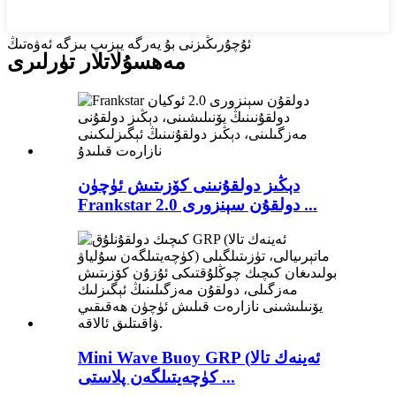
ئۇچۇرىڭىزنى بۇ يەرگە يېزىپ بىزگە ئەۋەتىڭ
مەھسۇلاتلار تۈرلىرى
دېڭىز دولقۇنىنى كۆزىتىش ئۈچۈن
Frankstar دولقۇن سېنزورى 2.0 ...
Mini Wave Buoy GRP (ئەينەك تالا
كۈچەيتىلگەن پلاستى ...