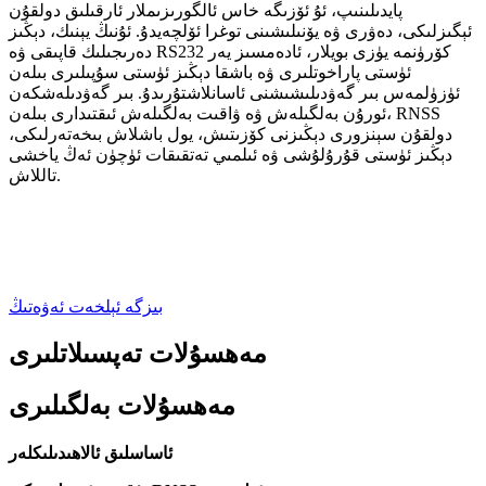
پايدىلىنىپ، ئۇ ئۆزىگە خاس ئالگورىزىملار ئارقىلىق دولقۇن
ئېگىزلىكى، دەۋرى ۋە يۆنىلىشىنى توغرا ئۆلچەيدۇ. ئۇنىڭ يېنىك، دېڭىز
دەرىجىلىك قاپىقى ۋە RS232 كۆرۈنمە يۈزى بويلار، ئادەمسىز يەر
ئۈستى پاراخوتلىرى ۋە باشقا دېڭىز ئۈستى سۇپىلىرى بىلەن
ئۈزۈلمەس بىر گەۋدىلىشىشنى ئاسانلاشتۇرىدۇ. بىر گەۋدىلەشكەن
ئورۇن بەلگىلەش ۋە ۋاقىت بەلگىلەش ئىقتىدارى بىلەن، RNSS
دولقۇن سېنزورى دېڭىزنى كۆزىتىش، يول باشلاش بىخەتەرلىكى،
دېڭىز ئۈستى قۇرۇلۇشى ۋە ئىلمىي تەتقىقات ئۈچۈن ئەڭ ياخشى
تاللاش.
بىزگە ئېلخەت ئەۋەتىڭ
مەھسۇلات تەپسىلاتلىرى
مەھسۇلات بەلگىلىرى
ئاساسلىق ئالاھىدىلىكلەر