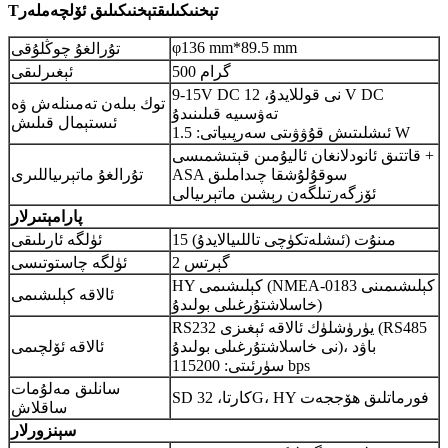
تېخنىكىلىق
تېخنىكىلىق ئۆلچەملەر
T
φ136 mm*89.5 mm
تۇرالغۇ چوڭلۇقى
500 گرام
ئېغىرلىقى
9-15V DC نى قوللايدۇ، 12 V DC
توك بىلەن تەمىنلەش ۋە
تەۋسىيە قىلىنىدۇ
ئىستېمال قىلىش
ئىشلىتىش قۇۋۋىتى سەرپىياتى: 1.5 W
قاتتىق ئانودلانغان ئاليۇمىن قېتىشمىسى +
ASA سوقۇلۇشقا چىداملىق
تۇرالغۇ ماتېرىياللىرى
ئۆزگەرتىلگەن رېشىن ماتېرىيالى
پارامېتىرلار
15 مىنۇت (ئىشلەتكۈچى تاللىيالايدۇ)
ئۈلگە ئارىلىقى
2 گېرتس
ئۈلگە چاستوتىسى
HY كېلىشىمى (NMEA-0183 كېلىشىمىنى
ئالاقە كېلىشىمى
خاسلاشتۇرغىلى بولىدۇ)
RS232 يۈرۈشلۈك ئالاقە ئېغىزى (RS485
نى خاسلاشتۇرغىلى بولىدۇ)، باۋد
ئالاقە ئۆلچىمى
سۈرئىتى: 115200 bps
سانلىق مەلۇمات
SD كارتا، 32G، HY فورماتلىق ھۆججەت
ساقلاش
سېنزورلار