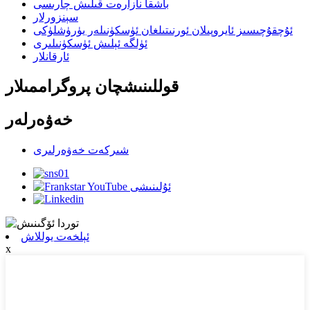
باشقا نازارەت قىلىش چارىسى
سېنزورلار
ئۇچقۇچىسىز ئايروپىلان ئورنىتىلغان ئۈسكۈنىلەر يۈرۈشلۈكى
ئۈلگە ئېلىش ئۈسكۈنىلىرى
ئارقانلار
قوللىنىشچان پروگراممىلار
خەۋەرلەر
شىركەت خەۋەرلىرى
ئېلخەت يوللاش
x